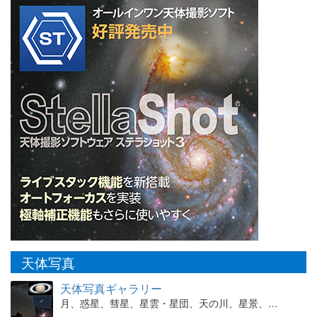
天体写真
天体写真ギャラリー
月、惑星、彗星、星雲・星団、天の川、星景、…