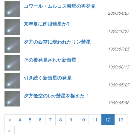
コワール・ムルコス彗星の再発見
2000/04/27
来年夏に肉眼彗星か?
1999/10/07
夕方の西空に現われたリン彗星
1999/07/25
その後発見された新彗星
1999/06/17
引き続く新彗星の発見
1999/05/27
夕方低空のLee彗星を捉えた！
1999/05/06
«
4
5
6
7
8
9
10
11
12
13
»