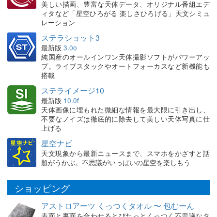
美しい描画、豊富な天体データ、オリジナル番組エデ
ィタなど「星空ひろがる 楽しさひろげる」天文シミュ
レーション
ステラショット3
最新版
3.0o
純国産のオールインワン天体撮影ソフトがパワーアッ
プ。ライブスタックやオートフォーカスなど新機能も
搭載
ステライメージ10
最新版
10.0f
天体画像に埋もれた微細な情報を最大限に引き出し、
不要なノイズは徹底的に除去して美しい天体写真に仕
上げる
星空ナビ
天文現象から最新ニュースまで、スマホをかざすと話
題がうかぶ。不思議がいっぱいの星空を楽しもう
ショッピング
アストロアーツ くっつくタオル 〜 包むーん
表面と裏面を合わせるとぴたっとくっつく不思議なタ