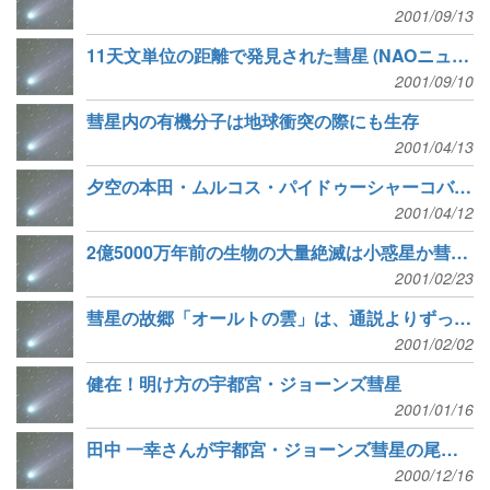
2001/09/13
11天文単位の距離で発見された彗星 (NAOニュース)
2001/09/10
彗星内の有機分子は地球衝突の際にも生存
2001/04/13
夕空の本田・ムルコス・パイドゥーシャーコバー彗星を捉えた！
2001/04/12
2億5000万年前の生物の大量絶滅は小惑星か彗星の衝突が原因
2001/02/23
彗星の故郷「オールトの雲」は、通説よりずっと過疎らしい
2001/02/02
健在！明け方の宇都宮・ジョーンズ彗星
2001/01/16
田中 一幸さんが宇都宮・ジョーンズ彗星の尾を観測
2000/12/16