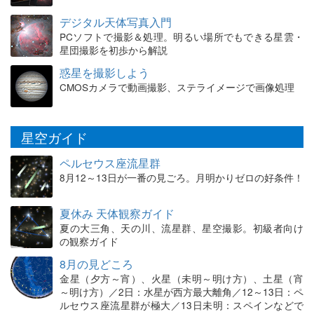
デジタル天体写真入門
PCソフトで撮影＆処理。明るい場所でもできる星雲・
星団撮影を初歩から解説
惑星を撮影しよう
CMOSカメラで動画撮影、ステライメージで画像処理
星空ガイド
ペルセウス座流星群
8月12～13日が一番の見ごろ。月明かりゼロの好条件！
夏休み 天体観察ガイド
夏の大三角、天の川、流星群、星空撮影。初級者向け
の観察ガイド
8月の見どころ
金星（夕方～宵）、火星（未明～明け方）、土星（宵
～明け方）／2日：水星が西方最大離角／12～13日：ペ
ルセウス座流星群が極大／13日未明：スペインなどで