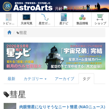
月齢
トピックス
天体写真
星空ガイド
星ナビ
製品情報
ショップ
ト
彗星
ッ
プ
AstroArts
最新
カテゴリー
アーカイブ
タグ
Topics
彗星
肉眼彗星になりそうなニート彗星 (NAOニュース)