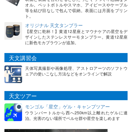
オル。ペットボトルやスマホ、アイピースやケーブル
等を結び目なしで包んで収納。表面には月面をプリン
ト。
オリジナル 天文タンブラー
【星空に乾杯！】黄道12星座とマウナケアの星空をデ
ザインしたステンレスサーモタンブラー。黄道12星座
に新色モカブラウンが追加。
天文講習会
天体写真撮影や画像処理、アストロアーツのソフトウ
ェアの使いこなし方法などをオンラインで解説
天文ツアー
モンゴル「星空」ゲル・キャンプツアー
ウランバートルから西へ250km以上離れたゲルに連
泊。光害のない場所でペルセ群や星空を楽しめます