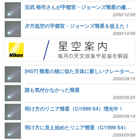
百武 裕司さんが宇都宮・ジョーンズ彗星の撮影に成功
2000/12/08
夕方低空の宇都宮・ジョーンズ彗星を捉えた！
2000/12/06
[HST] 彗星の核に似た天体に新しいクレーターが存在?
2000/09/15
誰も気付かなかった彗星
2000/05/25
明け方のリニア彗星（C/1999 S4）増光中！
2000/05/19
明け方に見え始めたリニア彗星（C/1999 S4）
2000/05/08