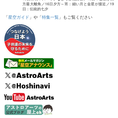
方最大離角／16日夕方～宵：細い月と金星が接近／19
日：伝統的七夕
「
星空ガイド
」や「
特集一覧
」もご覧ください