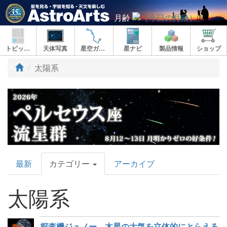
月齢
トピックス
天体写真
星空ガイド
星ナビ
製品情報
ショップ
太陽系
AstroArts
最新
カテゴリー
アーカイブ
Topics
太陽系
探査機ジュノー、木星の大気を立体的にとらえる