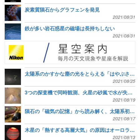
炭素質隕石からグラフェンを発見
2021/08/31
鉄が多い岩石惑星の磁場は長持ちしない
2021/08/31
太陽系のかすかな塵の光をとらえる「はやぶさ2」
2021/08/25
3つの探査機で同時観測、火星の砂嵐で水が失われる過程
2021/08/19
隕石の「磁気の記憶」から読み解く、太陽系初期の歴史
2021/08/17
木星の「熱すぎる高層大気」の原因はオーロラだった
2021/08/13