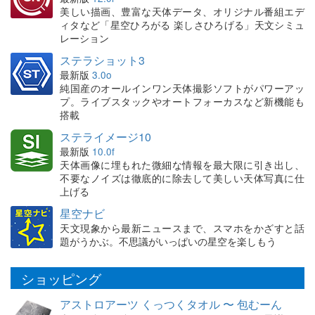
美しい描画、豊富な天体データ、オリジナル番組エデ
ィタなど「星空ひろがる 楽しさひろげる」天文シミュ
レーション
ステラショット3
最新版
3.0o
純国産のオールインワン天体撮影ソフトがパワーアッ
プ。ライブスタックやオートフォーカスなど新機能も
搭載
ステライメージ10
最新版
10.0f
天体画像に埋もれた微細な情報を最大限に引き出し、
不要なノイズは徹底的に除去して美しい天体写真に仕
上げる
星空ナビ
天文現象から最新ニュースまで、スマホをかざすと話
題がうかぶ。不思議がいっぱいの星空を楽しもう
ショッピング
アストロアーツ くっつくタオル 〜 包むーん