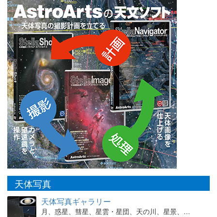
天体写真
天体写真ギャラリー
月、惑星、彗星、星雲・星団、天の川、星景、…