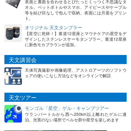
表面と裏面を合わせるとぴたっとくっつく不思議なタ
オル。ペットボトルやスマホ、アイピースやケーブル
等を結び目なしで包んで収納。表面には月面をプリン
ト。
オリジナル 天文タンブラー
【星空に乾杯！】黄道12星座とマウナケアの星空をデ
ザインしたステンレスサーモタンブラー。黄道12星座
に新色モカブラウンが追加。
天文講習会
天体写真撮影や画像処理、アストロアーツのソフトウ
ェアの使いこなし方法などをオンラインで解説
天文ツアー
モンゴル「星空」ゲル・キャンプツアー
ウランバートルから西へ250km以上離れたゲルに連
泊。光害のない場所でペルセ群や星空を楽しめます