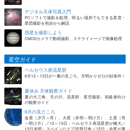
デジタル天体写真入門
PCソフトで撮影＆処理。明るい場所でもできる星雲・
星団撮影を初歩から解説
惑星を撮影しよう
CMOSカメラで動画撮影、ステライメージで画像処理
星空ガイド
ペルセウス座流星群
8月12～13日が一番の見ごろ。月明かりゼロの好条件！
夏休み 天体観察ガイド
夏の大三角、天の川、流星群、星空撮影。初級者向け
の観察ガイド
8月の見どころ
金星（夕方～宵）、火星（未明～明け方）、土星（宵
～明け方）／12～13日：ペルセウス座流星群が極大／
13日未明：スペインなどで皆既日食／15日：金星が東