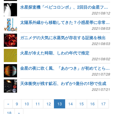
水星探査機「ベピコロンボ」、2回目の金星フライバイ
2021/08/12
太陽系外縁から移動してきた？小惑星帯に非常に赤い天体
2021/08/03
ガニメデの大気に水蒸気が存在する証拠を検出
2021/08/03
火星が冷えた時期、しわの年代で推定
2021/08/02
金星の夜に吹く風、「あかつき」が初めてとらえた
2021/07/28
天体衝突が残す鉱石、わずか1億分の1秒で生成
2021/07/21
«
9
10
11
12
13
14
15
16
17
18
»