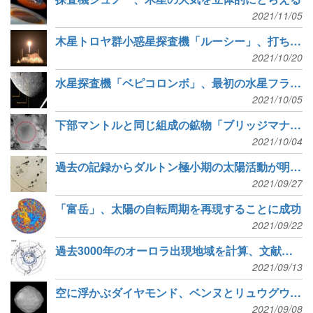
2021/11/05
木星トロヤ群小惑星探査機「ルーシー」、打ち上げ成功
2021/10/20
水星探査機「ベピコロンボ」、最初の水星フライバイ
2021/10/05
下部マントルと同じ組成の鉱物「ブリッジマナイト」を隕石から発見
2021/10/04
過去の記録からダルトン極小期の太陽活動が明らかに
2021/09/27
「富岳」、太陽の自転周期を再現することに成功
2021/09/22
過去3000年のオーロラ出現地域を計算、文献とも一致
2021/09/13
空に浮かぶダイヤモンド、ベンヌとリュウグウの形の成因
2021/09/08