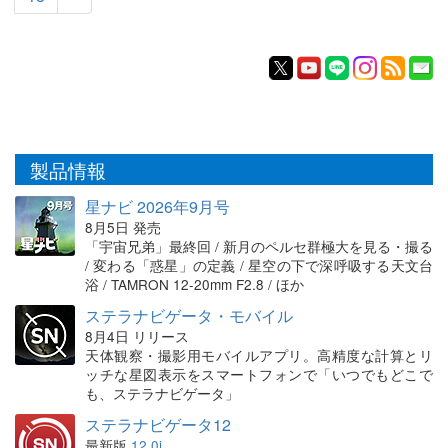
製品情報
星ナビ 2026年9月号
8月5日 発売
「宇宙兄弟」最終回 / 新月のペルセ群極大を見る・撮る
/ 変わる「惑星」の定義 / 星空の下で深呼吸する天文台
浴 / TAMRON 12-20mm F2.8 / ほか
ステラナビゲータ・モバイル
8月4日 リリース
天体観察・撮影用モバイルアプリ。高精度な計算とリ
ッチな星図表示をスマートフォンで「いつでもどこで
も、ステラナビゲータ」
ステラナビゲータ12
最新版
12.0i