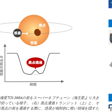
色矮星TOI-3884の前をスーパーネプチューン（海王星より大き
」が横切っている様子。（右）黒点通過トランジット（上）と、そ
が黒点の前を通過する際に、惑星が相対的に暗い領域を隠すた