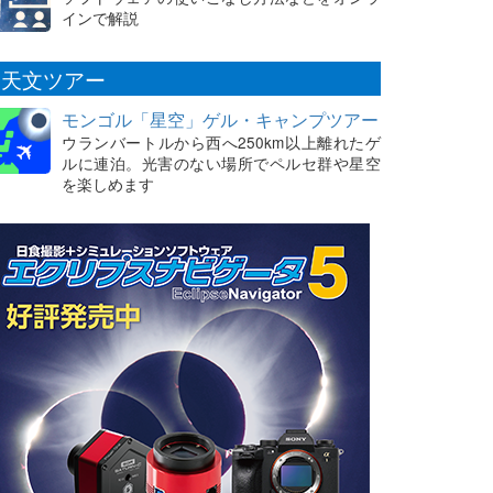
インで解説
天文ツアー
モンゴル「星空」ゲル・キャンプツアー
ウランバートルから西へ250km以上離れたゲ
ルに連泊。光害のない場所でペルセ群や星空
を楽しめます