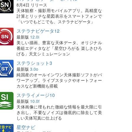
8月4日 リリース
天体観察・撮影用モバイルアプリ。高精度な
計算とリッチな星図表示をスマートフォンで
「いつでもどこでも、ステラナビゲータ」
ステラナビゲータ12
最新版
12.0i
美しい描画、豊富な天体データ、オリジナル
番組エディタなど「星空ひろがる 楽しさひろ
げる」天文シミュレーション
ステラショット3
最新版
3.0o
純国産のオールインワン天体撮影ソフトがパ
ワーアップ。ライブスタックやオートフォー
カスなど新機能も搭載
ステライメージ10
最新版
10.0f
天体画像に埋もれた微細な情報を最大限に引
き出し、不要なノイズは徹底的に除去して美
しい天体写真に仕上げる
星空ナビ