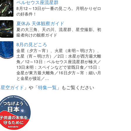
ペルセウス座流星群
8月12～13日が一番の見ごろ。月明かりゼロ
の好条件！
夏休み 天体観察ガイド
夏の大三角、天の川、流星群、星空撮影。初
級者向けの観察ガイド
8月の見どころ
金星（夕方～宵）、火星（未明～明け方）、
土星（宵～明け方）／2日：水星が西方最大離
角／12～13日：ペルセウス座流星群が極大／
13日未明：スペインなどで皆既日食／15日：
金星が東方最大離角／16日夕方～宵：細い月
と金星が接近／…
「
星空ガイド
」や「
特集一覧
」もご覧ください