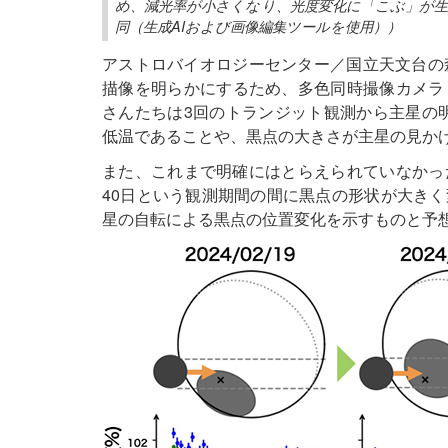
め、減光率が小さくなり、光度変化に「こぶ」が生
同（生成AIおよび画像編集ツールを使用））
アストロバイオロジーセンター／国立天文台の森万
描像を明らかにするため、多色同時撮像カメラ「M
さんたちは3回のトランジット観測から主星の明
低温であることや、黒点の大きさが主星の見かけ
また、これまで明確にはとらえられていなかっ
40日という観測期間の間に黒点の形状が大き
星の自転による黒点の位置変化を示すものと予