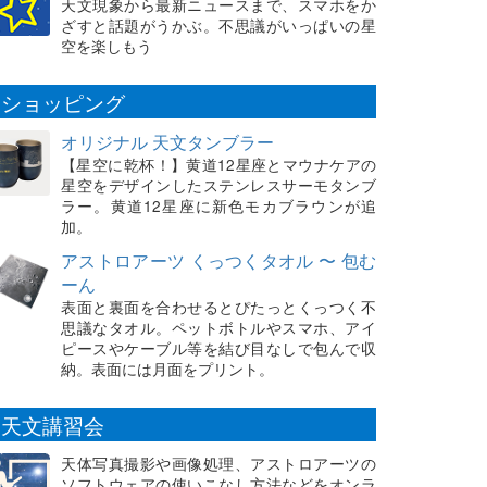
天文現象から最新ニュースまで、スマホをか
ざすと話題がうかぶ。不思議がいっぱいの星
空を楽しもう
ショッピング
オリジナル 天文タンブラー
【星空に乾杯！】黄道12星座とマウナケアの
星空をデザインしたステンレスサーモタンブ
ラー。黄道12星座に新色モカブラウンが追
加。
アストロアーツ くっつくタオル 〜 包む
ーん
表面と裏面を合わせるとぴたっとくっつく不
思議なタオル。ペットボトルやスマホ、アイ
ピースやケーブル等を結び目なしで包んで収
納。表面には月面をプリント。
天文講習会
天体写真撮影や画像処理、アストロアーツの
ソフトウェアの使いこなし方法などをオンラ