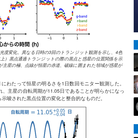
ットの光度変化。異なる日時の3回のトランジット観測を示し、4色
（上）黒点通過トランジットの際の黒点と惑星の位置関係を示
が主星の極、点線が恒星の赤道、破線に囲まれた領域が惑星が
月にわたって恒星の明るさを1日数回モニター観測した。
、主星の自転周期が11.05日であることが明らかになっ
ら示唆された黒点位置の変化と整合的なものだ。