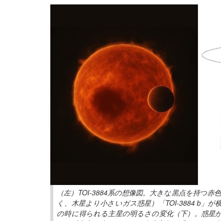
（左）TOI-3884系の想像図。大きな黒点を持つ赤
く、木星より小さいガス惑星）「TOI-3884 b
の時に得られる主星の明るさの変化（下）。惑星