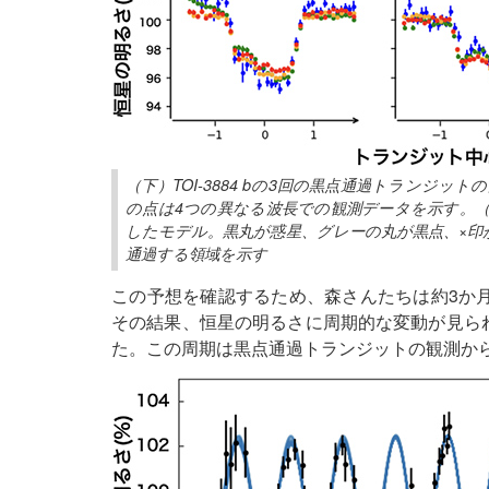
（下）TOI-3884 bの3回の黒点通過トランジ
の点は4つの異なる波長での観測データを示す。
したモデル。黒丸が惑星、グレーの丸が黒点、×印
通過する領域を示す
この予想を確認するため、森さんたちは約3か
その結果、恒星の明るさに周期的な変動が見られ
た。この周期は黒点通過トランジットの観測か