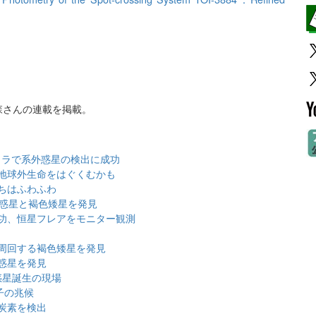
で森さんの連載を掲載。
メラで系外惑星の検出に成功
地球外生命をはぐくむかも
ちはふわふわ
大惑星と褐色矮星を発見
功、恒星フレアをモニター観測
周回する褐色矮星を発見
惑星を発見
惑星誕生の現場
子の兆候
炭素を検出