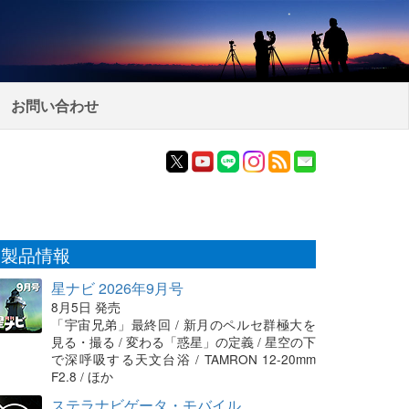
お問い合わせ
製品情報
星ナビ 2026年9月号
8月5日 発売
「宇宙兄弟」最終回 / 新月のペルセ群極大を
見る・撮る / 変わる「惑星」の定義 / 星空の下
で深呼吸する天文台浴 / TAMRON 12-20mm
F2.8 / ほか
ステラナビゲータ・モバイル