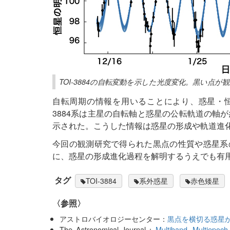
TOI-3884の自転変動を示した光度変化。黒い点
自転周期の情報を用いることにより、惑星・恒
3884系は主星の自転軸と惑星の公転軌道の軸
示された。こうした情報は惑星の形成や軌道進
今回の観測研究で得られた黒点の性質や惑星系
に、惑星の形成進化過程を解明するうえでも有
タグ
TOI-3884
系外惑星
赤色矮星
〈参照〉
アストロバイオロジーセンター：
黒点を横切る惑星
The Astronomical Journal：
Multiband, Multiepoc