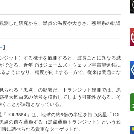
観測した研究から、黒点の温度や大きさ、惑星系の軌道
ー
】
ンジット）する様子を観測すると、波長ごとに異なる減
ができる。近年ではジェームズ・ウェッブ宇宙望遠鏡に
られるようになり、精度が向上する一方で、従来は問題にな
見られる「黒点」の影響だ。トランジット観測では、黒
惑星大気由来の信号を模倣してしまう可能性がある。そ
除くことが課題となっている。
TOI-3884」は、地球の約6倍の半径を持つ惑星「TOI-
面の黒点の前を通過する（黒点通過トランジット）という変
同時に調べられる貴重なターゲットだ。