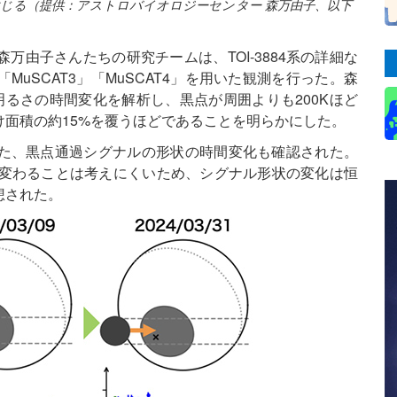
じる（提供：アストロバイオロジーセンター 森万由子、以下
由子さんたちの研究チームは、TOI-3884系の詳細な
uSCAT3」「MuSCAT4」を用いた観測を行った。森
るさの時間変化を解析し、黒点が周囲よりも200Kほど
面積の約15%を覆うほどであることを明らかにした。
た、黒点通過シグナルの形状の時間変化も確認された。
く変わることは考えにくいため、シグナル形状の変化は恒
想された。