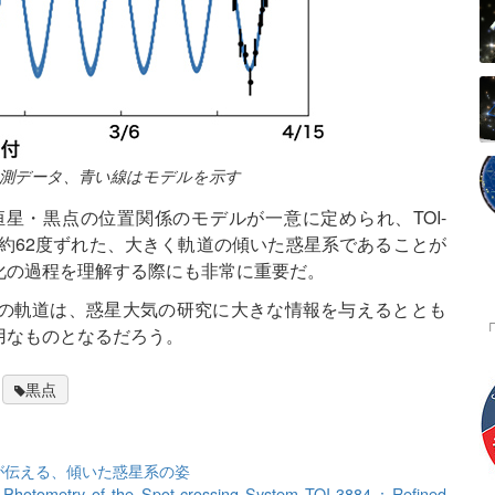
が観測データ、青い線はモデルを示す
星・黒点の位置関係のモデルが一意に定められ、TOI-
が約62度ずれた、大きく軌道の傾いた惑星系であることが
化の過程を理解する際にも非常に重要だ。
の軌道は、惑星大気の研究に大きな情報を与えるととも
用なものとなるだろう。
黒点
が伝える、傾いた惑星系の姿
h Photometry of the Spot-crossing System TOI-3884：Refined