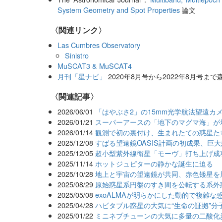
System Geometry and Spot Properties
論文
〈関連リンク〉
Las Cumbres Observatory
Sinistro
MuSCAT3 & MuSCAT4
月刊「星ナビ」
2020年8月号から2022年8月号ま
関連記事
2026/06/01
「はやぶさ2」の15mm光学航法望遠カ
2026/01/21
スーパーアースの「地下のマグマ海」が
2026/01/14
観測で初の裏付け、生まれたての惑星た
2025/12/08
すばる望遠鏡OASIS計画の初成果、巨
2025/12/05
超小型紫外線衛星「モーヴ」打ち上げ成
2025/11/14
ホットジュピターの静かな誕生に迫る
2025/10/28
地上と宇宙の望遠鏡が共同、赤色矮星を
2025/08/29
原始惑星系円盤のすき間を公転する系外
2025/05/08
exoALMAが明らかにした動的で複雑な
2025/04/28
ハビタブル惑星の大気に“生命の証拠”分
2025/01/22
ミニネプチューンの大気に多量の二酸化