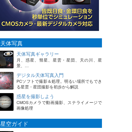
天体写真
天体写真ギャラリー
月、惑星、彗星、星雲・星団、天の川、星
景、…
デジタル天体写真入門
PCソフトで撮影＆処理。明るい場所でもでき
る星雲・星団撮影を初歩から解説
惑星を撮影しよう
CMOSカメラで動画撮影、ステライメージで
画像処理
星空ガイド