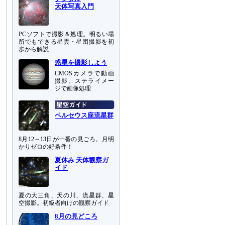
天体写真入門
PCソフトで撮影＆処理。明るい場
所でもできる星雲・星団撮影を初
歩から解説
惑星を撮影しよう
CMOSカメラで動画
撮影、ステライメー
ジで画像処理
ペルセウス座流星群
8月12～13日が一番の見ごろ。月明
かりゼロの好条件！
夏休み 天体観察ガ
イド
夏の大三角、天の川、流星群、星
空撮影。初級者向けの観察ガイド
8月の見どころ