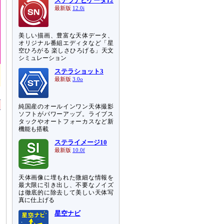
ステラナビゲータ12
最新版
12.0i
美しい描画、豊富な天体データ、
オリジナル番組エディタなど「星
空ひろがる 楽しさひろげる」天文
シミュレーション
ステラショット3
最新版
3.0o
純国産のオールインワン天体撮影
ソフトがパワーアップ。ライブス
タックやオートフォーカスなど新
機能も搭載
ステライメージ10
最新版
10.0f
天体画像に埋もれた微細な情報を
最大限に引き出し、不要なノイズ
は徹底的に除去して美しい天体写
真に仕上げる
星空ナビ