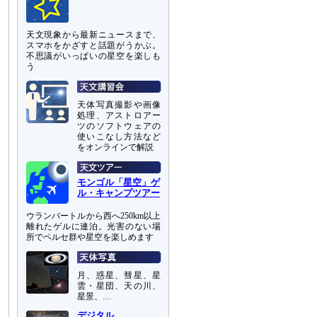
天文現象から最新ニュースまで、
スマホをかざすと話題がうかぶ。
不思議がいっぱいの星空を楽しも
う
天体写真撮影や画像
処理、アストロアー
ツのソフトウェアの
使いこなし方法など
をオンラインで解説
モンゴル「星空」ゲ
ル・キャンプツアー
ウランバートルから西へ250km以上
離れたゲルに連泊。光害のない場
所でペルセ群や星空を楽しめます
月、惑星、彗星、星
雲・星団、天の川、
星景、…
デジタル