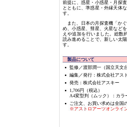
前提に、惑星・小惑星・月探査
とともに、準惑星・外縁天体な
す。
また、日本の月探査機「かぐ
め、小惑星、彗星、火星などを
えや追加を行いました。総数約
読み進めることで、新しい太陽
す。
製品について
監修／渡部潤一（国立天文
編集／発行：株式会社アス
発売：株式会社アスキー
1,706円（税込）
A4変型判（ムック）：カラー
ご注文、お買い求めは全国
※アストロアーツオンライ