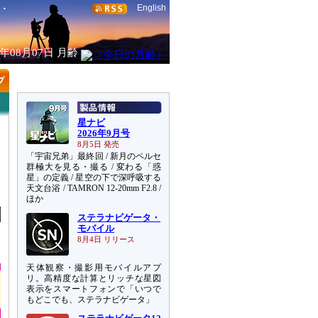
English
6年08月07日
月齢
星ナビ
2026年9月号
8月5日 発売
「宇宙兄弟」最終回 / 新月のペルセ
群極大を見る・撮る / 変わる「惑
星」の定義 / 星空の下で深呼吸する
天文台浴 / TAMRON 12-20mm F2.8 /
ほか
ステラナビゲータ・
モバイル
8月4日 リリース
天体観察・撮影用モバイルアプ
リ。高精度な計算とリッチな星図
表示をスマートフォンで「いつで
もどこでも、ステラナビゲータ」