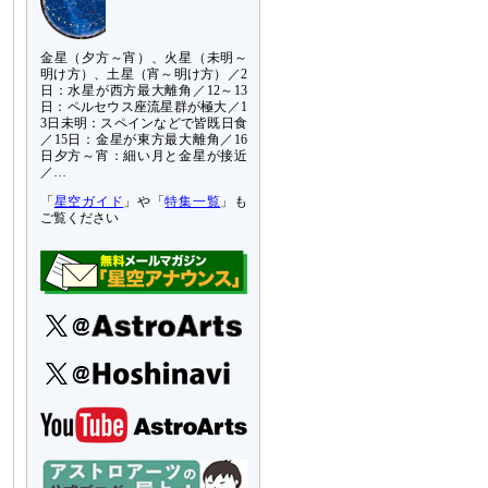
金星（夕方～宵）、火星（未明～
明け方）、土星（宵～明け方）／2
日：水星が西方最大離角／12～13
日：ペルセウス座流星群が極大／1
3日未明：スペインなどで皆既日食
／15日：金星が東方最大離角／16
日夕方～宵：細い月と金星が接近
／…
「
星空ガイド
」や「
特集一覧
」も
ご覧ください