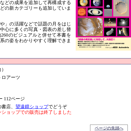
などの成果を追加して再構成する
どの新カテゴリーも追加していま
や」の活躍などで話題の月をはじ
中心に多くの写真・図表の差し替
260のビジュアルと併せて本書を
系の姿をわかりやすく理解できま
台）
トロアーツ
 112ページ
の書店、
望遠鏡ショップ
でどうぞ
ンショップでの販売は終了しました
ページの先頭へ