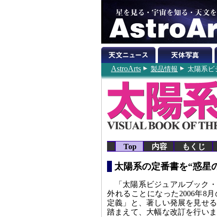
AstroArts
製品情報
太陽系ビ
Top
内容
もくじ
太陽系の定番書を“惑星
「太陽系ビジュアルブック・
外れることになった2006年
定義」と、著しい発展を見せる
踏まえて、大幅な改訂を行いま