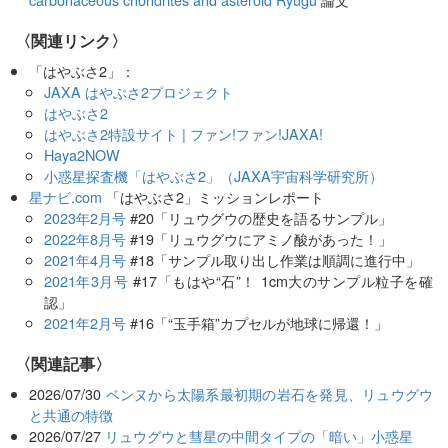
〈関連リンク〉
「はやぶさ2」：
JAXA はやぶさ2プロジェクト
はやぶさ2
はやぶさ2特設サイト | ファン!ファン!JAXA!
Haya2NOW
小惑星探査機「はやぶさ2」（JAXA宇宙科学研究所）
星ナビ.com
「はやぶさ2」ミッションレポート
2023年2月号
#20「リュウグウの歴史を語るサンプル」
2022年8月号
#19「リュウグウにアミノ酸があった！」
2021年4月号
#18「サンプル取り出し作業は順調に進行中」
2021年3月号
#17「もはや“石”！ 1cm大のサンプル粒子を確
認」
2021年2月号
#16「“玉手箱”カプセルが地球に帰還！」
関連記事
2026/07/30
ベンヌから太陽系最初期の岩石を発見、リュウグウ
と共通の特徴
2026/07/27
リュウグウと彗星の中間タイプの「暗い」小惑星