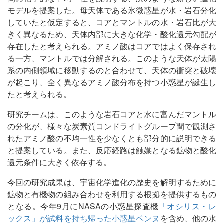
モデルを提案した。母天体である氷微惑星が水・岩石分化
していたと仮定すると、コアとマントルの水・岩石比が大
きく異なるため、天体内部に大きな化学・酸化還元勾配が
存在したと考えられる。アミノ酸はコアではよく保存され
る一方、マントルでは分解される。このような天体が太陽
系の内側領域に移動するのと合わせて、天体の衝突と破壊
が起こり、全く異なるアミノ酸分布を持つ小惑星が誕生し
たと考えられる。
研究チームは、このような岩石コアと水に富んだマントル
の分化が、様々な炭素質コンドライトグループ間で観測さ
れたアミノ酸の不均一性を少なくとも部分的に説明できる
と提案している。また、反応経路は触媒となる鉱物と酸化
還元条件に大きく依存する。
今回の研究成果は、宇宙化学進化の歴史を解明するために
鉱物と有機物の組み合わせを利用する根拠を提供するもの
となる。今年9月にNASAの小惑星探査機
「オシリス・レ
ックス」が試料を持ち帰った小惑星ベンヌ
を含め、他の水