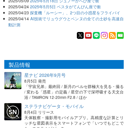
2025/05/09
2025年5月18日 ジュノーがへび座で衝
2025/04/24
2025年5月5日 ベスタがてんびん座で衝
2025/04/23
探査機「ルーシー」、2つ目の小惑星をフライバイ
2025/04/14
AI技術でリュウグウとベンヌの全ての土砂を高速自
動計測
製品情報
星ナビ 2026年9月号
8月5日 発売
「宇宙兄弟」最終回 / 新月のペルセ群極大を見る・撮る
/ 変わる「惑星」の定義 / 星空の下で深呼吸する天文台
浴 / TAMRON 12-20mm F2.8 / ほか
ステラナビゲータ・モバイル
8月4日 リリース
天体観察・撮影用モバイルアプリ。高精度な計算とリ
ッチな星図表示をスマートフォンで「いつでもどこで