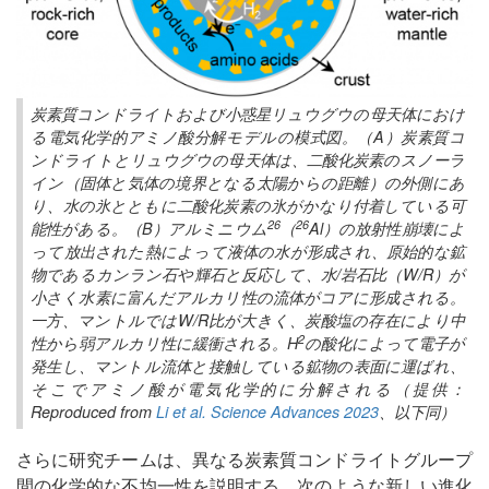
炭素質コンドライトおよび小惑星リュウグウの母天体におけ
る電気化学的アミノ酸分解モデルの模式図。（A）炭素質コ
ンドライトとリュウグウの母天体は、二酸化炭素のスノーラ
イン（固体と気体の境界となる太陽からの距離）の外側にあ
り、水の氷とともに二酸化炭素の氷がかなり付着している可
26
26
能性がある。（B）アルミニウム
（
Al）の放射性崩壊によ
って放出された熱によって液体の水が形成され、原始的な鉱
物であるカンラン石や輝石と反応して、水/岩石比（W/R）が
小さく水素に富んだアルカリ性の流体がコアに形成される。
一方、マントルではW/R比が大きく、炭酸塩の存在により中
2
性から弱アルカリ性に緩衝される。H
の酸化によって電子が
発生し、マントル流体と接触している鉱物の表面に運ばれ、
そこでアミノ酸が電気化学的に分解される（提供：
Reproduced from
Li et al. Science Advances 2023
、以下同）
さらに研究チームは、異なる炭素質コンドライトグループ
間の化学的な不均一性を説明する、次のような新しい進化