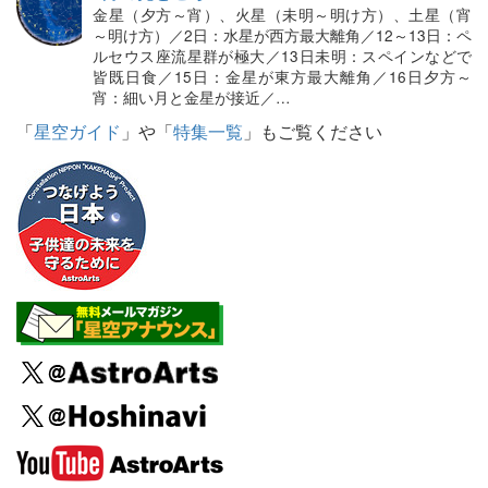
金星（夕方～宵）、火星（未明～明け方）、土星（宵
～明け方）／2日：水星が西方最大離角／12～13日：ペ
ルセウス座流星群が極大／13日未明：スペインなどで
皆既日食／15日：金星が東方最大離角／16日夕方～
宵：細い月と金星が接近／…
「
星空ガイド
」や「
特集一覧
」もご覧ください