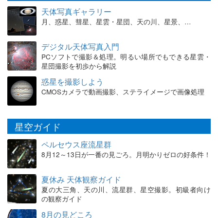
天体写真ギャラリー
月、惑星、彗星、星雲・星団、天の川、星景、…
デジタル天体写真入門
PCソフトで撮影＆処理。明るい場所でもできる星雲・
星団撮影を初歩から解説
惑星を撮影しよう
CMOSカメラで動画撮影、ステライメージで画像処理
星空ガイド
ペルセウス座流星群
8月12～13日が一番の見ごろ。月明かりゼロの好条件！
夏休み 天体観察ガイド
夏の大三角、天の川、流星群、星空撮影。初級者向け
の観察ガイド
8月の見どころ