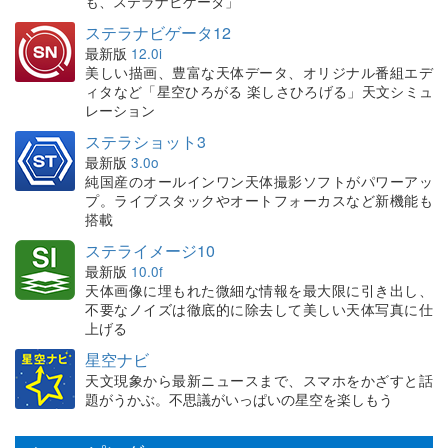
も、ステラナビゲータ」
ステラナビゲータ12
最新版
12.0i
美しい描画、豊富な天体データ、オリジナル番組エデ
ィタなど「星空ひろがる 楽しさひろげる」天文シミュ
レーション
ステラショット3
最新版
3.0o
純国産のオールインワン天体撮影ソフトがパワーアッ
プ。ライブスタックやオートフォーカスなど新機能も
搭載
ステライメージ10
最新版
10.0f
天体画像に埋もれた微細な情報を最大限に引き出し、
不要なノイズは徹底的に除去して美しい天体写真に仕
上げる
星空ナビ
天文現象から最新ニュースまで、スマホをかざすと話
題がうかぶ。不思議がいっぱいの星空を楽しもう