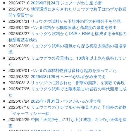
2026/07/16
2026年7月24日 ジュノーがわし座で衝
2026/06/18
地球環境にさらされたリュウグウ粒子はわずか数週
間で変質する
2026/04/21
リュウグウ試料から予想外の巨大有機分子を発見
2026/04/09
ベンヌ試料から核酸塩基と高濃度の尿素を検出
2026/03/27
リュウグウ試料からDNA・RNAを構成する全5種の
核酸塩基を検出
2026/03/09
リュウグウ試料の磁気から探る初期太陽系の磁場環
境
2025/09/19
リュウグウの母天体は、10億年以上氷を保持してい
た
2025/09/01
ベンヌの原材料物質は多様な起源を持っていた
2025/08/22
2025年8月29日 ヘーベがみずがめ座で衝
2025/08/13
リュウグウに残された「衝撃の痕跡」を実験で再現
2025/07/25
リュウグウ試料で太陽系最古の岩石の年代測定に成
功
2025/07/24
2025年7月31日 パラスがいるか座で衝
2025/07/16
リュウグウのサンプルから発見された予想外の鉱物
「ジャーフィシャー鉱」
2025/05/29
中国「天問2号」の打ち上げ成功、2つの小天体を探
査