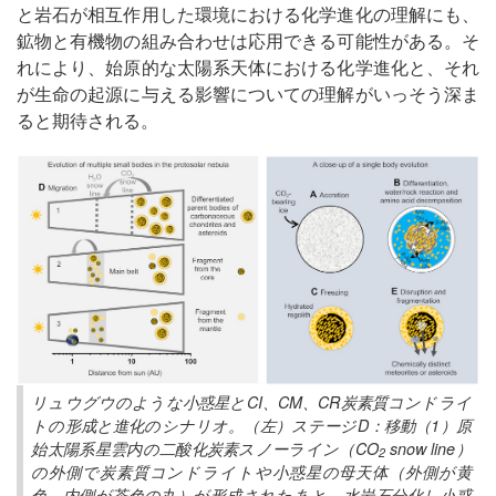
と岩石が相互作用した環境における化学進化の理解にも、
鉱物と有機物の組み合わせは応用できる可能性がある。そ
れにより、始原的な太陽系天体における化学進化と、それ
が生命の起源に与える影響についての理解がいっそう深ま
ると期待される。
リュウグウのような小惑星とCI、CM、CR炭素質コンドライ
トの形成と進化のシナリオ。（左）ステージD：移動（1）原
始太陽系星雲内の二酸化炭素スノーライン（CO
snow line）
2
の外側で炭素質コンドライトや小惑星の母天体（外側が黄
色、内側が茶色の丸）が形成されたあと、水岩石分化し小惑