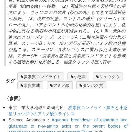
星帯（Main belt）へ移動、（2）形成時から続く天体同士の衝
突により、さらにコアの破片（茶色の丸）もできて地球近傍
へ移動、（3）現在の状態。マントルの破片（クリームイエ
ローの丸）。コアとマントル領域の化学的な違いにより、化
学的に異なる隕石や小惑星が形成される。（右）単一天体の
進化のクローズアップ。ステージA：二酸化炭素を含む氷が
降着。ステージB：分化、水と岩石が反応しアミノ酸の分解
が起こる。ステージC：含水レゴリスに覆われた天体が凍
結。ステージE：炭素質小惑星と炭素質コンドライトを形成
する破壊と断片化が起こる。画像クリックで拡大表示
炭素質コンドライト
小惑星
リュウグウ
タグ
水質変成
アミノ酸
タンパク質
〈参照〉
東京工業大学地球生命研究所：
炭素質コンドライト隕石と小惑
星リュウグウのアミノ酸クライシス
Science Advances：
Aqueous breakdown of aspartate and
glutamate to n-ω-amino acids on the parent bodies of
carbonaceous chondrites and asteroid Ryugu
論文