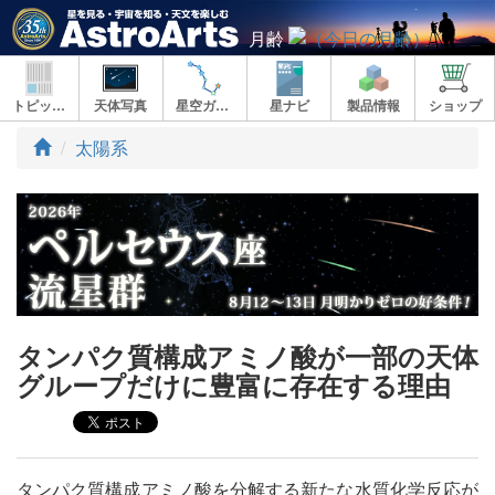
月齢
トピックス
天体写真
星空ガイド
星ナビ
製品情報
ショップ
ト
太陽系
ッ
プ
タンパク質構成アミノ酸が一部の天体
グループだけに豊富に存在する理由
タンパク質構成アミノ酸を分解する新たな水質化学反応が