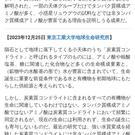
解明された。一部の天体グループだけでタンパク質構成ア
ミノ酸が多く、小惑星リュウグウの試料などでは非タンパ
ク質構成アミノ酸が豊富である理由を説明しうる成果だ。
【2023年12月25日
東京工業大学地球生命研究所
】
隕石として地球に落下してくる小天体のうち「炭素質コン
ドライト」と呼ばれるタイプのものには、アミノ酸や核酸
塩基、糖に関連した化合物など多くの生命構成要素と、
（鉱物中の水酸基の形で）水が豊富に含まれていて、生命
誕生に重要な前提条件である水と有機物を初期地球にもた
らした供給源と考えられている。
しかし、炭素質コンドライトに含まれるすべての有機物が
生命に関連しているわけではない。タンパク質構成アミノ
酸ではないアミノ酸は炭素質コンドライトにおいて頻繁に
同定されるが、現在の生命には利用されず、生命の誕生に
も寄与しないものだ。最近の研究では、強い水質変成を経
験した炭素質コンドライトには非タンパク質構成アミノ酸