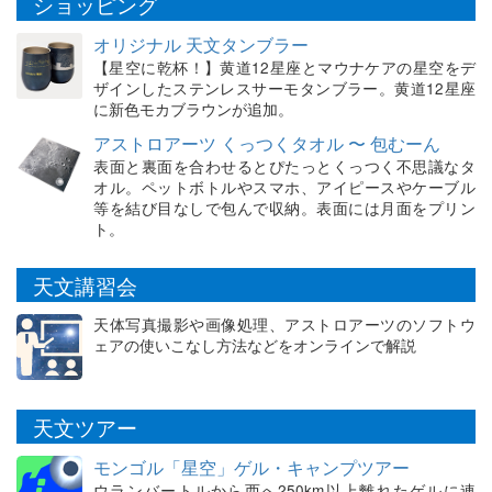
ショッピング
オリジナル 天文タンブラー
【星空に乾杯！】黄道12星座とマウナケアの星空をデ
ザインしたステンレスサーモタンブラー。黄道12星座
に新色モカブラウンが追加。
アストロアーツ くっつくタオル 〜 包むーん
表面と裏面を合わせるとぴたっとくっつく不思議なタ
オル。ペットボトルやスマホ、アイピースやケーブル
等を結び目なしで包んで収納。表面には月面をプリン
ト。
天文講習会
天体写真撮影や画像処理、アストロアーツのソフトウ
ェアの使いこなし方法などをオンラインで解説
天文ツアー
モンゴル「星空」ゲル・キャンプツアー
ウランバートルから西へ250km以上離れたゲルに連