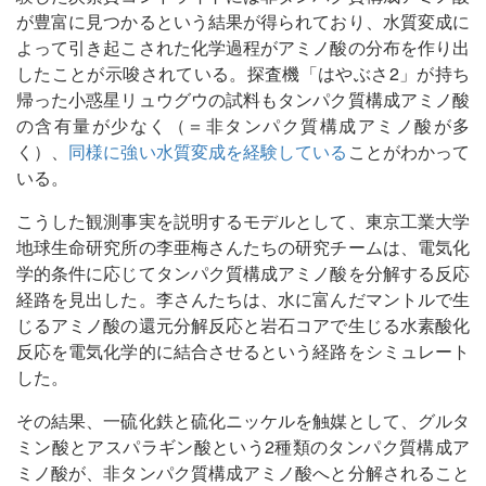
が豊富に見つかるという結果が得られており、水質変成に
よって引き起こされた化学過程がアミノ酸の分布を作り出
したことが示唆されている。探査機「はやぶさ2」が持ち
帰った小惑星リュウグウの試料もタンパク質構成アミノ酸
の含有量が少なく（＝非タンパク質構成アミノ酸が多
く）、
同様に強い水質変成を経験している
ことがわかって
いる。
こうした観測事実を説明するモデルとして、東京工業大学
地球生命研究所の李亜梅さんたちの研究チームは、電気化
学的条件に応じてタンパク質構成アミノ酸を分解する反応
経路を見出した。李さんたちは、水に富んだマントルで生
じるアミノ酸の還元分解反応と岩石コアで生じる水素酸化
反応を電気化学的に結合させるという経路をシミュレート
した。
その結果、一硫化鉄と硫化ニッケルを触媒として、グルタ
ミン酸とアスパラギン酸という2種類のタンパク質構成ア
ミノ酸が、非タンパク質構成アミノ酸へと分解されること