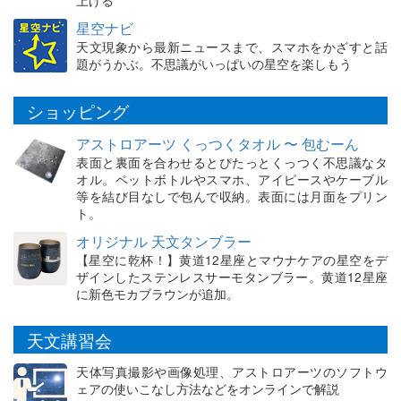
上げる
星空ナビ
天文現象から最新ニュースまで、スマホをかざすと話
題がうかぶ。不思議がいっぱいの星空を楽しもう
ショッピング
アストロアーツ くっつくタオル 〜 包むーん
表面と裏面を合わせるとぴたっとくっつく不思議なタ
オル。ペットボトルやスマホ、アイピースやケーブル
等を結び目なしで包んで収納。表面には月面をプリン
ト。
オリジナル 天文タンブラー
【星空に乾杯！】黄道12星座とマウナケアの星空をデ
ザインしたステンレスサーモタンブラー。黄道12星座
に新色モカブラウンが追加。
天文講習会
天体写真撮影や画像処理、アストロアーツのソフトウ
ェアの使いこなし方法などをオンラインで解説