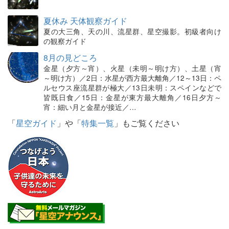
夏休み 天体観察ガイド
夏の大三角、天の川、流星群、星空撮影。初級者向け
の観察ガイド
8月の見どころ
金星（夕方～宵）、火星（未明～明け方）、土星（宵
～明け方）／2日：水星が西方最大離角／12～13日：ペ
ルセウス座流星群が極大／13日未明：スペインなどで
皆既日食／15日：金星が東方最大離角／16日夕方～
宵：細い月と金星が接近／…
「
星空ガイド
」や「
特集一覧
」もご覧ください