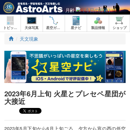
月齢
トピックス
天体写真
星空ガイド
星ナビ
製品情報
ショップ
ト
天文現象
ッ
プ
2023年6月上旬 火星とプレセペ星団が
大接近
2023年5月下旬から6月上旬ごろ、夕方から宵の西の低空