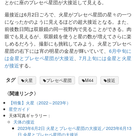
とかに座のプレセペ星団が大接近して見える。
最接近は6月2日ごろで、火星がプレセペ星団の星々の一つ
になったかのように見えるほどの超大接近となる。また、
前後数日間は双眼鏡の同一視野内で見ることができる。肉
眼でも見えるが、双眼鏡を使うと星の数が増えてさらに楽
しめるだろう。撮影にも挑戦してみよう。火星とプレセペ
星団の右下には宵の明星の金星が輝いていて、
6月中旬に
は金星とプレセペ星団が大接近
、
7月上旬には金星と火星
が接近
する。
タグ
火星
プレセペ星団
M44
接近
〈関連リンク〉
【特集】火星（2022～2023年）
星空ガイド
天体写真ギャラリー：
天体の接近
2023年6月2日 火星とプレセペ星団の大接近／2023年6月13
日 金星とプレセペ星団の大接近