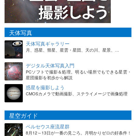
天体写真
天体写真ギャラリー
月、惑星、彗星、星雲・星団、天の川、星景、…
デジタル天体写真入門
PCソフトで撮影＆処理。明るい場所でもできる星雲・
星団撮影を初歩から解説
惑星を撮影しよう
CMOSカメラで動画撮影、ステライメージで画像処理
星空ガイド
ペルセウス座流星群
8月12～13日が一番の見ごろ。月明かりゼロの好条件！