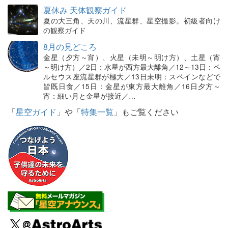
夏休み 天体観察ガイド
夏の大三角、天の川、流星群、星空撮影。初級者向け
の観察ガイド
8月の見どころ
金星（夕方～宵）、火星（未明～明け方）、土星（宵
～明け方）／2日：水星が西方最大離角／12～13日：ペ
ルセウス座流星群が極大／13日未明：スペインなどで
皆既日食／15日：金星が東方最大離角／16日夕方～
宵：細い月と金星が接近／…
「
星空ガイド
」や「
特集一覧
」もご覧ください