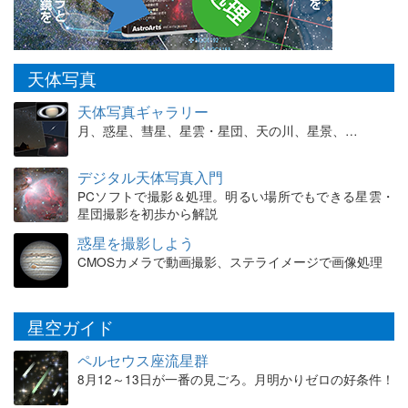
天体写真
天体写真ギャラリー
月、惑星、彗星、星雲・星団、天の川、星景、…
デジタル天体写真入門
PCソフトで撮影＆処理。明るい場所でもできる星雲・
星団撮影を初歩から解説
惑星を撮影しよう
CMOSカメラで動画撮影、ステライメージで画像処理
星空ガイド
ペルセウス座流星群
8月12～13日が一番の見ごろ。月明かりゼロの好条件！