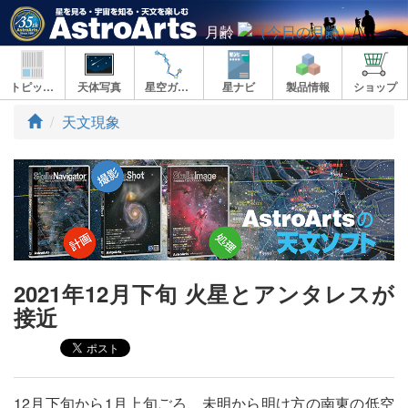
月齢
トピックス
天体写真
星空ガイド
星ナビ
製品情報
ショップ
ト
天文現象
ッ
プ
2021年12月下旬 火星とアンタレスが
接近
12月下旬から1月上旬ごろ、未明から明け方の南東の低空