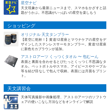
星空ナビ
天文現象から最新ニュースまで、スマホをかざすと話
題がうかぶ。不思議がいっぱいの星空を楽しもう
ショッピング
オリジナル 天文タンブラー
【星空に乾杯！】黄道12星座とマウナケアの星空をデ
ザインしたステンレスサーモタンブラー。黄道12星座
に新色モカブラウンが追加。
アストロアーツ くっつくタオル 〜 包むーん
表面と裏面を合わせるとぴたっとくっつく不思議なタ
オル。ペットボトルやスマホ、アイピースやケーブル
等を結び目なしで包んで収納。表面には月面をプリン
ト。
天文講習会
天体写真撮影や画像処理、アストロアーツのソフトウ
ェアの使いこなし方法などをオンラインで解説