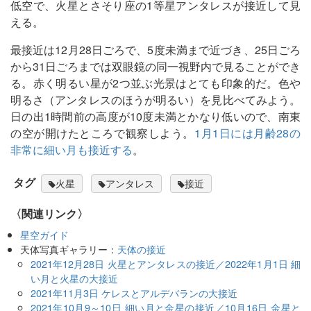
低空で、火星とさそり座の1等星アンタレスが接近して見
える。
最接近は12月28日ごろで、5度未満まで近づき、25日ごろ
から31日ごろまでは双眼鏡の同一視野内で見ることができ
る。赤く明るい星が2つ並ぶ光景はとても印象的だ。色や
明るさ（アンタレスのほうが明るい）を見比べてみよう。
日の出1時間前の高度が10度未満とかなり低いので、南東
の空が開けたところで観察しよう。
1月1日には月齢28の
非常に細い月も接近する
。
タグ
火星
アンタレス
接近
〈関連リンク〉
星空ガイド
天体写真ギャラリー：
天体の接近
2021年12月28日 火星とアンタレスの接近／2022年1月1日 細
い月と火星の大接近
2021年11月3日 ケレスとアルデバランの大接近
2021年10月9～10日 細い月と金星の接近／10月16日 金星と