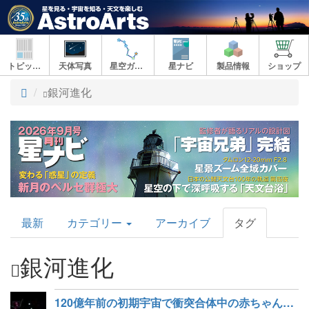
トピックス
天体写真
星空ガイド
星ナビ
製品情報
ショップ
ト
銀河進化
ッ
プ
AstroArts
最新
カテゴリー
アーカイブ
タグ
Topics
銀河進化
120億年前の初期宇宙で衝突合体中の赤ちゃん銀河