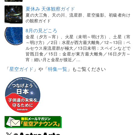
夏休み 天体観察ガイド
夏の大三角、天の川、流星群、星空撮影。初級者向け
の観察ガイド
8月の見どころ
金星（夕方～宵）、火星（未明～明け方）、土星（宵
～明け方）／2日：水星が西方最大離角／12～13日：ペ
ルセウス座流星群が極大／13日未明：スペインなどで
皆既日食／15日：金星が東方最大離角／16日夕方～
宵：細い月と金星が接近／…
「
星空ガイド
」や「
特集一覧
」もご覧ください