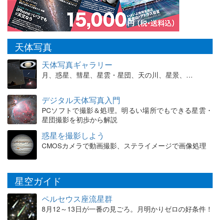
天体写真
天体写真ギャラリー
月、惑星、彗星、星雲・星団、天の川、星景、…
デジタル天体写真入門
PCソフトで撮影＆処理。明るい場所でもできる星雲・
星団撮影を初歩から解説
惑星を撮影しよう
CMOSカメラで動画撮影、ステライメージで画像処理
星空ガイド
ペルセウス座流星群
8月12～13日が一番の見ごろ。月明かりゼロの好条件！