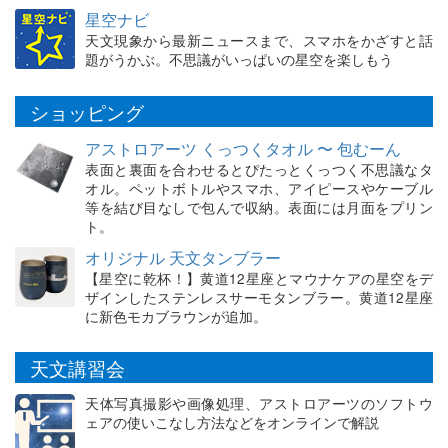
星空ナビ
天文現象から最新ニュースまで、スマホをかざすと話
題がうかぶ。不思議がいっぱいの星空を楽しもう
ショッピング
アストロアーツ くっつくタオル 〜 包むーん
表面と裏面を合わせるとぴたっとくっつく不思議なタ
オル。ペットボトルやスマホ、アイピースやケーブル
等を結び目なしで包んで収納。表面には月面をプリン
ト。
オリジナル 天文タンブラー
【星空に乾杯！】黄道12星座とマウナケアの星空をデ
ザインしたステンレスサーモタンブラー。黄道12星座
に新色モカブラウンが追加。
天文講習会
天体写真撮影や画像処理、アストロアーツのソフトウ
ェアの使いこなし方法などをオンラインで解説