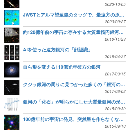
2023/10/05
JWSTとアルマ望遠鏡のタッグで、最遠方の原始銀河団をキャッチ
2023/09/27
約120億年前の宇宙に存在する大質量楕円銀河の祖先
2018/11/29
AIを使った遠方銀河の「顔認識」
2018/04/27
自ら形を変える110億光年彼方の銀河
2017/09/15
クジラ銀河の周りに見つかった多くの「銀河の化石」
2017/08/08
銀河の「化石」が明らかにした大質量銀河の形成と進化
2015/09/30
100億年前の宇宙に発見、突然星を作らなくなった「マエストロ」銀河
2015/09/10