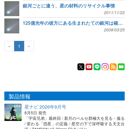
銀河ごとに違う、星の材料のリサイクル事情
2011/11/22
125億光年の彼方にある生まれたての銀河は確かに小さかった
2008/03/25
«
1
»
製品情報
星ナビ 2026年9月号
8月5日 発売
「宇宙兄弟」最終回 / 新月のペルセ群極大を見る・撮る
/ 変わる「惑星」の定義 / 星空の下で深呼吸する天文台