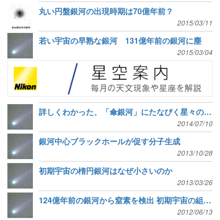
丸い円盤銀河の出現時期は70億年前？
2015/03/11
若い宇宙の早熟な銀河 131億年前の銀河に塵
2015/03/04
詳しくわかった、「傘銀河」にたなびく星々の運動
2014/07/10
銀河中心ブラックホールが促す分子生成
2013/10/28
初期宇宙の楕円銀河はなぜ小さいのか
2013/03/26
124億年前の銀河から窒素を検出 初期宇宙の組成解明に一歩前進
2012/06/13