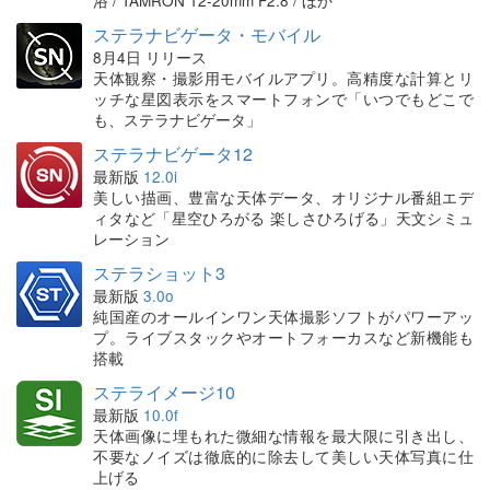
浴 / TAMRON 12-20mm F2.8 / ほか
ステラナビゲータ・モバイル
8月4日 リリース
天体観察・撮影用モバイルアプリ。高精度な計算とリ
ッチな星図表示をスマートフォンで「いつでもどこで
も、ステラナビゲータ」
ステラナビゲータ12
最新版
12.0i
美しい描画、豊富な天体データ、オリジナル番組エデ
ィタなど「星空ひろがる 楽しさひろげる」天文シミュ
レーション
ステラショット3
最新版
3.0o
純国産のオールインワン天体撮影ソフトがパワーアッ
プ。ライブスタックやオートフォーカスなど新機能も
搭載
ステライメージ10
最新版
10.0f
天体画像に埋もれた微細な情報を最大限に引き出し、
不要なノイズは徹底的に除去して美しい天体写真に仕
上げる