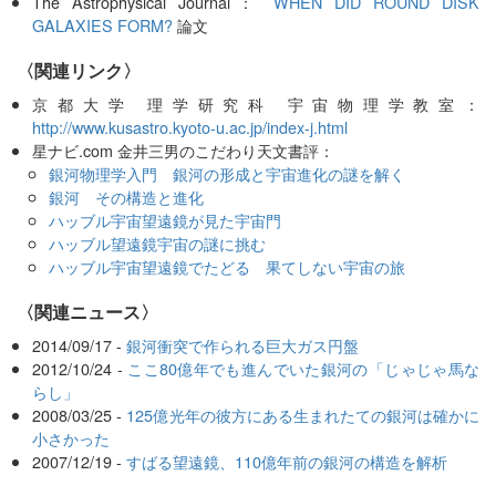
The Astrophysical Journal：
WHEN DID ROUND DISK
GALAXIES FORM?
論文
〈関連リンク〉
京都大学 理学研究科 宇宙物理学教室：
http://www.kusastro.kyoto-u.ac.jp/index-j.html
星ナビ.com 金井三男のこだわり天文書評：
銀河物理学入門 銀河の形成と宇宙進化の謎を解く
銀河 その構造と進化
ハッブル宇宙望遠鏡が見た宇宙門
ハッブル望遠鏡宇宙の謎に挑む
ハッブル宇宙望遠鏡でたどる 果てしない宇宙の旅
〈関連ニュース〉
2014/09/17 -
銀河衝突で作られる巨大ガス円盤
2012/10/24 -
ここ80億年でも進んでいた銀河の「じゃじゃ馬な
らし」
2008/03/25 -
125億光年の彼方にある生まれたての銀河は確かに
小さかった
2007/12/19 -
すばる望遠鏡、110億年前の銀河の構造を解析