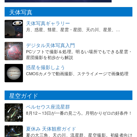
天体写真
天体写真ギャラリー
月、惑星、彗星、星雲・星団、天の川、星景、…
デジタル天体写真入門
PCソフトで撮影＆処理。明るい場所でもできる星雲・
星団撮影を初歩から解説
惑星を撮影しよう
CMOSカメラで動画撮影、ステライメージで画像処理
星空ガイド
ペルセウス座流星群
8月12～13日が一番の見ごろ。月明かりゼロの好条件！
夏休み 天体観察ガイド
夏の大三角、天の川、流星群、星空撮影。初級者向け