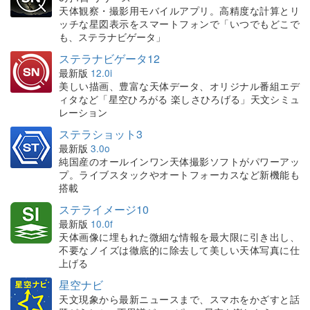
天体観察・撮影用モバイルアプリ。高精度な計算とリ
ッチな星図表示をスマートフォンで「いつでもどこで
も、ステラナビゲータ」
ステラナビゲータ12
最新版
12.0i
美しい描画、豊富な天体データ、オリジナル番組エデ
ィタなど「星空ひろがる 楽しさひろげる」天文シミュ
レーション
ステラショット3
最新版
3.0o
純国産のオールインワン天体撮影ソフトがパワーアッ
プ。ライブスタックやオートフォーカスなど新機能も
搭載
ステライメージ10
最新版
10.0f
天体画像に埋もれた微細な情報を最大限に引き出し、
不要なノイズは徹底的に除去して美しい天体写真に仕
上げる
星空ナビ
天文現象から最新ニュースまで、スマホをかざすと話