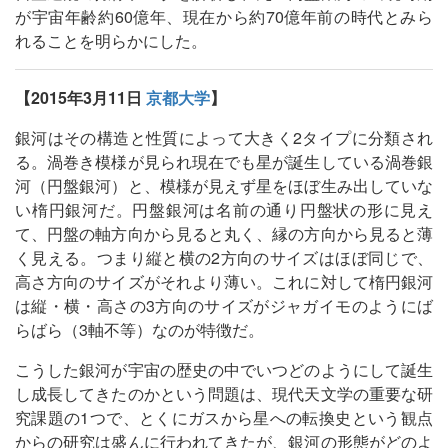
が宇宙年齢約60億年、現在から約70億年前の時代とみら
れることを明らかにした。
【2015年3月11日
京都大学
】
銀河はその構造と性質によって大きく2タイプに分類され
る。渦巻き模様が見られ現在でも星が誕生している渦巻銀
河（円盤銀河）と、模様が見えず星をほぼ生み出していな
い楕円銀河だ。円盤銀河は名前の通り円盤状の形に見え
て、円盤の軸方向から見ると丸く、縁の方向から見ると薄
く見える。つまり縦と横の2方向のサイズはほぼ同じで、
高さ方向のサイズがそれより薄い。これに対して楕円銀河
は縦・横・高さの3方向のサイズがジャガイモのようにば
らばら（3軸不等）なのが特徴だ。
こうした銀河が宇宙の歴史の中でいつどのようにして誕生
し成長してきたのかという問題は、現代天文学の重要な研
究課題の1つで、とくにガスから星への転換史という観点
からの研究は盛んに行われてきたが、銀河の形態がどのよ