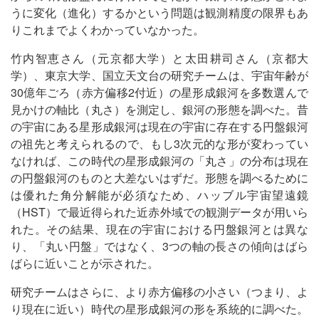
うに変化（進化）するかという問題は観測精度の限界もあ
りこれまでよくわかっていなかった。
竹内智恵さん（元京都大学）と太田耕司さん（京都大
学）、東京大学、国立天文台の研究チームは、宇宙年齢が
30億年ごろ（赤方偏移2付近）の星形成銀河を多数選んで
見かけの軸比（丸さ）を測定し、銀河の形態を調べた。昔
の宇宙にある星形成銀河は現在の宇宙に存在する円盤銀河
の祖先と考えられるので、もし3次元的な形が変わってい
なければ、この時代の星形成銀河の「丸さ」の分布は現在
の円盤銀河のものと大差ないはずだ。形態を調べるために
は優れた角分解能が必須なため、ハッブル宇宙望遠鏡
（HST）で最近得られた近赤外域での観測データが用いら
れた。その結果、現在の宇宙における円盤銀河とは異な
り、「丸い円盤」ではなく、3つの軸の長さの傾向はばら
ばらに近いことが示された。
研究チームはさらに、より赤方偏移の小さい（つまり、よ
り現在に近い）時代の星形成銀河の形を系統的に調べた。