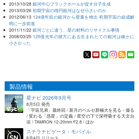
2013/10/28
銀河中心ブラックホールが促す分子生成
2013/03/26
初期宇宙の楕円銀河はなぜ小さいのか
2012/06/13
124億年前の銀河から窒素を検出 初期宇宙の組成解
明に一歩前進
2011/11/22
銀河ごとに違う、星の材料のリサイクル事情
2008/03/25
125億光年の彼方にある生まれたての銀河は確かに
小さかった
製品情報
星ナビ 2026年9月号
8月5日 発売
「宇宙兄弟」最終回 / 新月のペルセ群極大を見る・撮る
/ 変わる「惑星」の定義 / 星空の下で深呼吸する天文台
浴 / TAMRON 12-20mm F2.8 / ほか
ステラナビゲータ・モバイル
8月4日 リリース