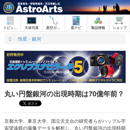
トピックス
天体写真
星空ガイド
星ナビ
製品情報
ショップ
ト
恒星・銀河
ッ
プ
丸い円盤銀河の出現時期は70億年前？
京都大学、東京大学、国立天文台の研究者らがハッブル宇
宙望遠鏡の撮像データを解析し、丸い円盤銀河の出現時期