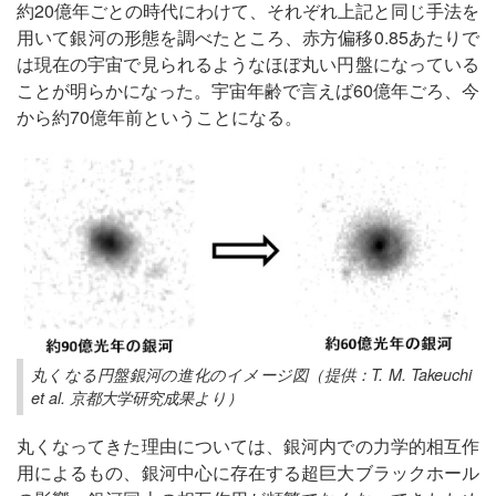
約20億年ごとの時代にわけて、それぞれ上記と同じ手法を
用いて銀河の形態を調べたところ、赤方偏移0.85あたりで
は現在の宇宙で見られるようなほぼ丸い円盤になっている
ことが明らかになった。宇宙年齢で言えば60億年ごろ、今
から約70億年前ということになる。
丸くなる円盤銀河の進化のイメージ図（提供：T. M. Takeuchi
et al. 京都大学研究成果より）
丸くなってきた理由については、銀河内での力学的相互作
用によるもの、銀河中心に存在する超巨大ブラックホール