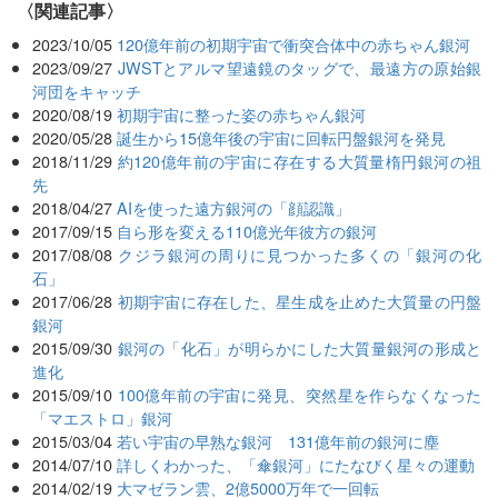
関連記事
2023/10/05
120億年前の初期宇宙で衝突合体中の赤ちゃん銀河
2023/09/27
JWSTとアルマ望遠鏡のタッグで、最遠方の原始銀
河団をキャッチ
2020/08/19
初期宇宙に整った姿の赤ちゃん銀河
2020/05/28
誕生から15億年後の宇宙に回転円盤銀河を発見
2018/11/29
約120億年前の宇宙に存在する大質量楕円銀河の祖
先
2018/04/27
AIを使った遠方銀河の「顔認識」
2017/09/15
自ら形を変える110億光年彼方の銀河
2017/08/08
クジラ銀河の周りに見つかった多くの「銀河の化
石」
2017/06/28
初期宇宙に存在した、星生成を止めた大質量の円盤
銀河
2015/09/30
銀河の「化石」が明らかにした大質量銀河の形成と
進化
2015/09/10
100億年前の宇宙に発見、突然星を作らなくなった
「マエストロ」銀河
2015/03/04
若い宇宙の早熟な銀河 131億年前の銀河に塵
2014/07/10
詳しくわかった、「傘銀河」にたなびく星々の運動
2014/02/19
大マゼラン雲、2億5000万年で一回転