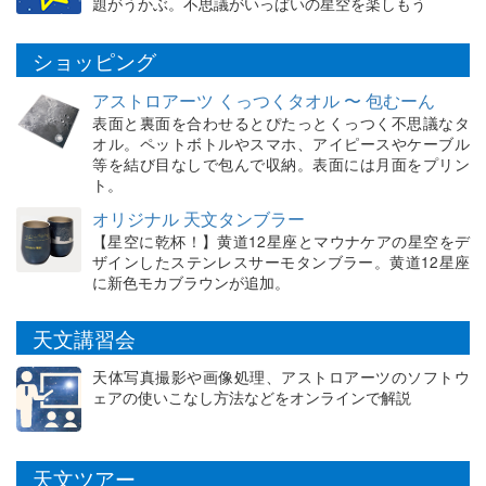
題がうかぶ。不思議がいっぱいの星空を楽しもう
ショッピング
アストロアーツ くっつくタオル 〜 包むーん
表面と裏面を合わせるとぴたっとくっつく不思議なタ
オル。ペットボトルやスマホ、アイピースやケーブル
等を結び目なしで包んで収納。表面には月面をプリン
ト。
オリジナル 天文タンブラー
【星空に乾杯！】黄道12星座とマウナケアの星空をデ
ザインしたステンレスサーモタンブラー。黄道12星座
に新色モカブラウンが追加。
天文講習会
天体写真撮影や画像処理、アストロアーツのソフトウ
ェアの使いこなし方法などをオンラインで解説
天文ツアー