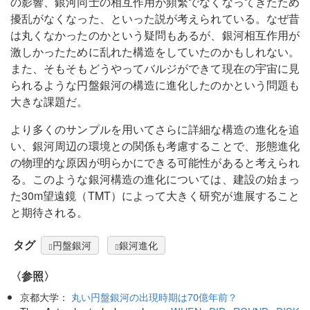
の影響、銀河同士の相互作用が頻繁でなくなってきたため
擾乱がなくなった、といった説が考えられている。なぜ昔
は丸くなかったのかという疑問もあるが、銀河相互作用が
激しかったために乱れた構造をしていたのかもしれない。
また、そもそもどうやってバルジができて現在の宇宙に見
られるような円盤銀河の構造に進化したのかという問題も
大きな課題だ。
より多くのサンプルを用いてさらに詳細な構造の進化を追
い、銀河周辺の環境との関係も考慮することで、形態進化
の物理的な原因が明らかにできる可能性があると考えられ
る。このような銀河構造の進化については、建設の始まっ
た30m望遠鏡（TMT）によって大きく研究が進展すること
と期待される。
タグ
円盤銀河
銀河進化
〈参照〉
京都大学：
丸い円盤銀河の出現時期は70億年前？