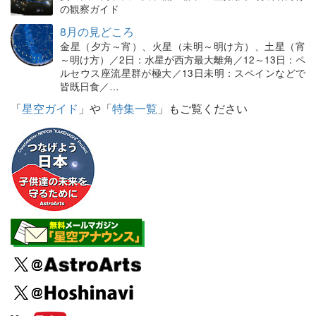
の観察ガイド
8月の見どころ
金星（夕方～宵）、火星（未明～明け方）、土星（宵
～明け方）／2日：水星が西方最大離角／12～13日：ペ
ルセウス座流星群が極大／13日未明：スペインなどで
皆既日食／…
「
星空ガイド
」や「
特集一覧
」もご覧ください