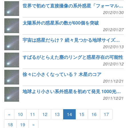
世界で初めて直接撮像の系外惑星「フォーマルハウトb」は惑星ではなかった？
2012/01/30
太陽系外の惑星系の数が600個を突破
2012/01/27
宇宙は惑星だらけ？ 続々見つかる地球サイズの星
2012/01/13
すばるがとらえた塵のリングと惑星存在の可能性
2012/01/12
徐々に小さくなっている？ 木星のコア
2011/12/21
地球より小さい系外惑星を初めて発見 1000光年かなたのケプラー20
2011/12/21
«
10
11
12
13
14
15
16
17
18
19
»