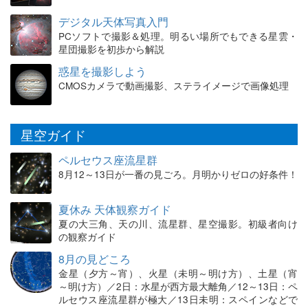
デジタル天体写真入門
PCソフトで撮影＆処理。明るい場所でもできる星雲・
星団撮影を初歩から解説
惑星を撮影しよう
CMOSカメラで動画撮影、ステライメージで画像処理
星空ガイド
ペルセウス座流星群
8月12～13日が一番の見ごろ。月明かりゼロの好条件！
夏休み 天体観察ガイド
夏の大三角、天の川、流星群、星空撮影。初級者向け
の観察ガイド
8月の見どころ
金星（夕方～宵）、火星（未明～明け方）、土星（宵
～明け方）／2日：水星が西方最大離角／12～13日：ペ
ルセウス座流星群が極大／13日未明：スペインなどで