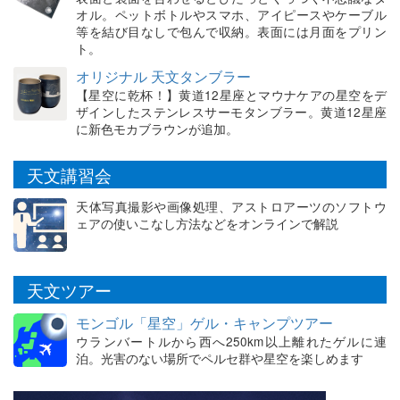
オル。ペットボトルやスマホ、アイピースやケーブル
等を結び目なしで包んで収納。表面には月面をプリン
ト。
オリジナル 天文タンブラー
【星空に乾杯！】黄道12星座とマウナケアの星空をデ
ザインしたステンレスサーモタンブラー。黄道12星座
に新色モカブラウンが追加。
天文講習会
天体写真撮影や画像処理、アストロアーツのソフトウ
ェアの使いこなし方法などをオンラインで解説
天文ツアー
モンゴル「星空」ゲル・キャンプツアー
ウランバートルから西へ250km以上離れたゲルに連
泊。光害のない場所でペルセ群や星空を楽しめます