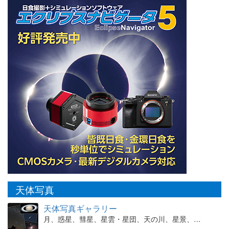
天体写真
天体写真ギャラリー
月、惑星、彗星、星雲・星団、天の川、星景、…