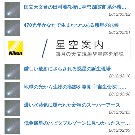
国立天文台の田村准教授に林忠四郎賞 系外惑星の直接観測
2012/03/22
470光年かなたで生まれつつある惑星の兆候
2012/03/21
厳しい放射にさらされる惑星の誕生現場
2012/03/16
地球の光から生物の痕跡を発見 宇宙生命探しのカギに
2012/03/08
濃い水蒸気に覆われた新種のスーパーアース
2012/02/23
低金属星のハビタブルゾーンに見つかったスーパーアース
2012/02/09