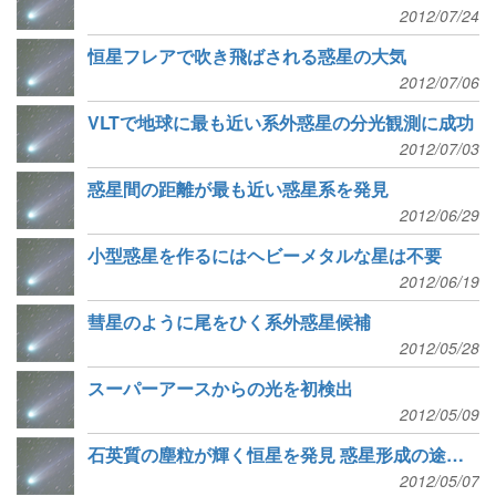
2012/07/24
恒星フレアで吹き飛ばされる惑星の大気
2012/07/06
VLTで地球に最も近い系外惑星の分光観測に成功
2012/07/03
惑星間の距離が最も近い惑星系を発見
2012/06/29
小型惑星を作るにはヘビーメタルな星は不要
2012/06/19
彗星のように尾をひく系外惑星候補
2012/05/28
スーパーアースからの光を初検出
2012/05/09
石英質の塵粒が輝く恒星を発見 惑星形成の途上の可能性
2012/05/07