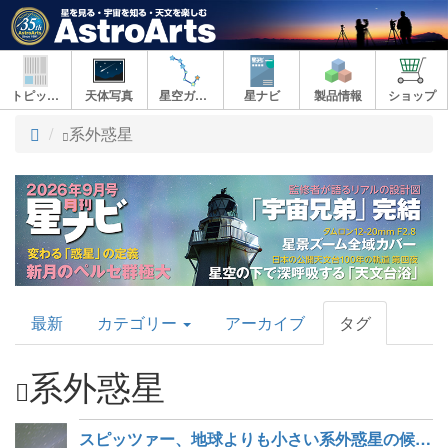
トピックス
天体写真
星空ガイド
星ナビ
製品情報
ショップ
ト
系外惑星
ッ
プ
AstroArts
最新
カテゴリー
アーカイブ
タグ
Topics
系外惑星
スピッツァー、地球よりも小さい系外惑星の候補を発見