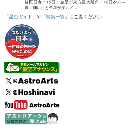
皆既日食／15日：金星が東方最大離角／16日夕方～
宵：細い月と金星が接近／…
「
星空ガイド
」や「
特集一覧
」もご覧ください