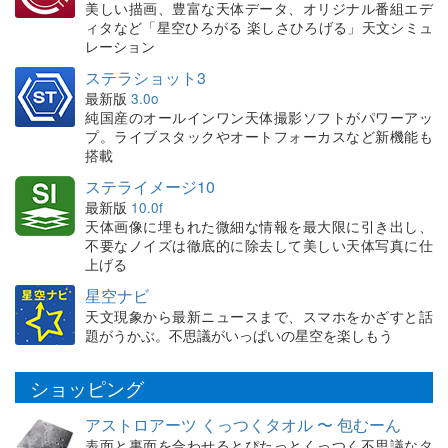
美しい描画、豊富な天体データ、オリジナル番組エデ
ィタなど「星空ひろがる 楽しさひろげる」天文シミュ
レーション
ステラショット3
最新版
3.0o
純国産のオールインワン天体撮影ソフトがパワーアッ
プ。ライブスタックやオートフォーカスなど新機能も
搭載
ステライメージ10
最新版
10.0f
天体画像に埋もれた微細な情報を最大限に引き出し、
不要なノイズは徹底的に除去して美しい天体写真に仕
上げる
星空ナビ
天文現象から最新ニュースまで、スマホをかざすと話
題がうかぶ。不思議がいっぱいの星空を楽しもう
ショッピング
アストロアーツ くっつくタオル 〜 包むーん
表面と裏面を合わせるとぴたっとくっつく不思議なタ