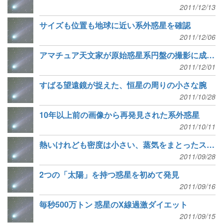
2011/12/13
サイズも位置も地球に近い系外惑星を確認
2011/12/06
アマチュア天文家が原始惑星系円盤の撮影に成功！
2011/12/01
すばる望遠鏡が捉えた、恒星の周りの小さな腕
2011/10/28
10年以上前の画像から再発見された系外惑星
2011/10/11
熱いけれども密度は小さい、蒸気をまとったスーパーアース
2011/09/28
2つの「太陽」を持つ惑星を初めて発見
2011/09/16
毎秒500万トン 惑星のX線過激ダイエット
2011/09/15