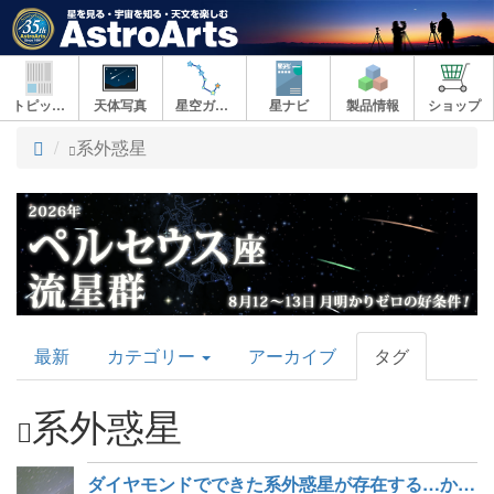
トピックス
天体写真
星空ガイド
星ナビ
製品情報
ショップ
ト
系外惑星
ッ
プ
AstroArts
最新
カテゴリー
アーカイブ
タグ
Topics
系外惑星
ダイヤモンドでできた系外惑星が存在する…かもしれない