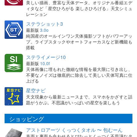
美しい描画、豊富な天体データ、オリジナル番組エデ
ィタなど「星空ひろがる 楽しさひろげる」天文シミュ
レーション
ステラショット3
最新版
3.0o
純国産のオールインワン天体撮影ソフトがパワーアッ
プ。ライブスタックやオートフォーカスなど新機能も
搭載
ステライメージ10
最新版
10.0f
天体画像に埋もれた微細な情報を最大限に引き出し、
不要なノイズは徹底的に除去して美しい天体写真に仕
上げる
星空ナビ
天文現象から最新ニュースまで、スマホをかざすと話
題がうかぶ。不思議がいっぱいの星空を楽しもう
ショッピング
アストロアーツ くっつくタオル 〜 包むーん
表面と裏面を合わせるとぴたっとくっつく不思議なタ