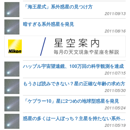
「海王星式」系外惑星の見つけ方
2011/09/13
暗すぎる系外惑星を発見
2011/08/16
ハッブル宇宙望遠鏡、100万回の科学観測を達成
2011/07/15
もうさば読みできない？星の正確な年齢の求め方
2011/05/30
「ケプラー10」星に2つめの地球型惑星を発見
2011/05/24
惑星の多くは一人ぼっち？主星を持たない系外惑星を発見
2011/05/19