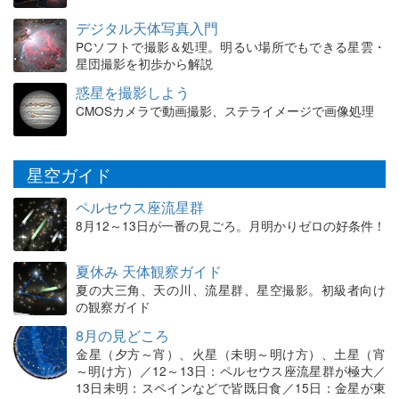
デジタル天体写真入門
PCソフトで撮影＆処理。明るい場所でもできる星雲・
星団撮影を初歩から解説
惑星を撮影しよう
CMOSカメラで動画撮影、ステライメージで画像処理
星空ガイド
ペルセウス座流星群
8月12～13日が一番の見ごろ。月明かりゼロの好条件！
夏休み 天体観察ガイド
夏の大三角、天の川、流星群、星空撮影。初級者向け
の観察ガイド
8月の見どころ
金星（夕方～宵）、火星（未明～明け方）、土星（宵
～明け方）／12～13日：ペルセウス座流星群が極大／
13日未明：スペインなどで皆既日食／15日：金星が東