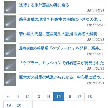
逆行する系外惑星の謎に迫る
2011/05/16
惑星形成の現場？ 円盤中の空隙に小さな天体を発見
2011/02/28
若い星の円盤に惑星誕生の証拠 世界初の鮮明撮像
2011/02/18
最多6個の惑星系「ケプラー11」を発見、系外惑星候補も1200個以上見つかる
2011/02/03
「ケプラー」ミッションで岩石惑星が発見された
2011/01/18
巨大ガス惑星の軌道からわかる、中心星に近づいた理由
2010/12/21
«
11
12
13
14
15
16
17
18
19
20
»