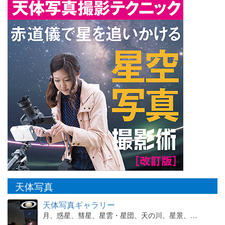
天体写真
天体写真ギャラリー
月、惑星、彗星、星雲・星団、天の川、星景、…