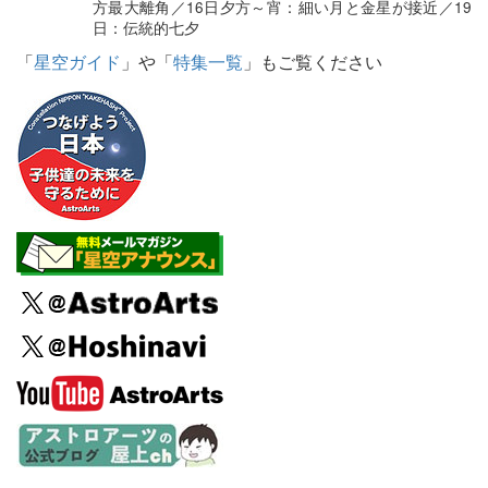
方最大離角／16日夕方～宵：細い月と金星が接近／19
日：伝統的七夕
「
星空ガイド
」や「
特集一覧
」もご覧ください