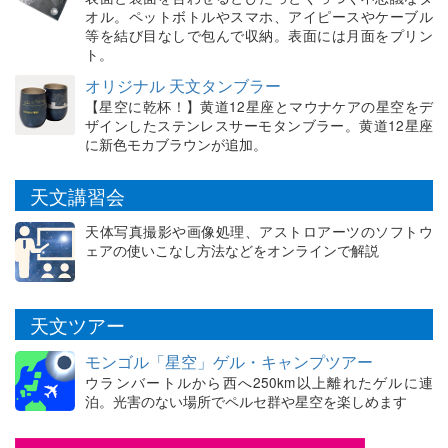
オル。ペットボトルやスマホ、アイピースやケーブル
等を結び目なしで包んで収納。表面には月面をプリン
ト。
オリジナル 天文タンブラー
【星空に乾杯！】黄道12星座とマウナケアの星空をデ
ザインしたステンレスサーモタンブラー。黄道12星座
に新色モカブラウンが追加。
天文講習会
天体写真撮影や画像処理、アストロアーツのソフトウ
ェアの使いこなし方法などをオンラインで解説
天文ツアー
モンゴル「星空」ゲル・キャンプツアー
ウランバートルから西へ250km以上離れたゲルに連
泊。光害のない場所でペルセ群や星空を楽しめます