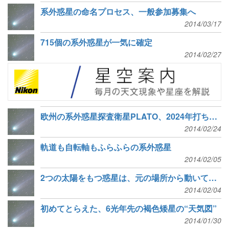
系外惑星の命名プロセス、一般参加募集へ
2014/03/17
715個の系外惑星が一気に確定
2014/02/27
欧州の系外惑星探査衛星PLATO、2024年打ち上げ
2014/02/24
軌道も自転軸もふらふらの系外惑星
2014/02/05
2つの太陽をもつ惑星は、元の場所から動いてきた
2014/02/04
初めてとらえた、6光年先の褐色矮星の“天気図”
2014/01/30