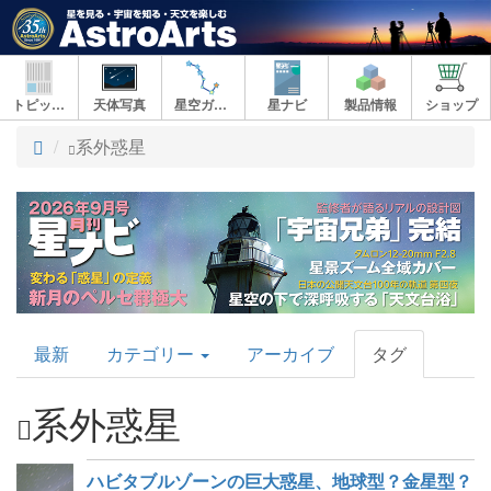
トピックス
天体写真
星空ガイド
星ナビ
製品情報
ショップ
ト
系外惑星
ッ
プ
AstroArts
最新
カテゴリー
アーカイブ
タグ
Topics
系外惑星
ハビタブルゾーンの巨大惑星、地球型？金星型？