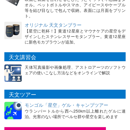
オル。ペットボトルやスマホ、アイピースやケーブル
等を結び目なしで包んで収納。表面には月面をプリン
ト。
オリジナル 天文タンブラー
【星空に乾杯！】黄道12星座とマウナケアの星空をデ
ザインしたステンレスサーモタンブラー。黄道12星座
に新色モカブラウンが追加。
天文講習会
天体写真撮影や画像処理、アストロアーツのソフトウ
ェアの使いこなし方法などをオンラインで解説
天文ツアー
モンゴル「星空」ゲル・キャンプツアー
ウランバートルから西へ250km以上離れたゲルに連
泊。光害のない場所でペルセ群や星空を楽しめます