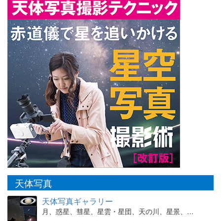
天体写真
天体写真ギャラリー
月、惑星、彗星、星雲・星団、天の川、星景、…