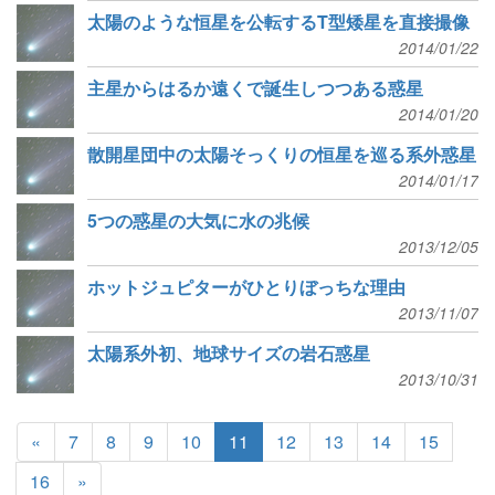
太陽のような恒星を公転するT型矮星を直接撮像
2014/01/22
主星からはるか遠くで誕生しつつある惑星
2014/01/20
散開星団中の太陽そっくりの恒星を巡る系外惑星
2014/01/17
5つの惑星の大気に水の兆候
2013/12/05
ホットジュピターがひとりぼっちな理由
2013/11/07
太陽系外初、地球サイズの岩石惑星
2013/10/31
«
7
8
9
10
11
12
13
14
15
16
»