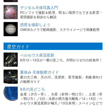
デジタル天体写真入門
PCソフトで撮影＆処理。明るい場所でもできる星雲・
星団撮影を初歩から解説
惑星を撮影しよう
CMOSカメラで動画撮影、ステライメージで画像処理
星空ガイド
ペルセウス座流星群
8月12～13日が一番の見ごろ。月明かりゼロの好条件！
夏休み 天体観察ガイド
夏の大三角、天の川、流星群、星空撮影。初級者向け
の観察ガイド
8月の見どころ
金星（夕方～宵）、火星（未明～明け方）、土星（宵
～明け方）／2日：水星が西方最大離角／12～13日：ペ
ルセウス座流星群が極大／13日未明：スペインなどで