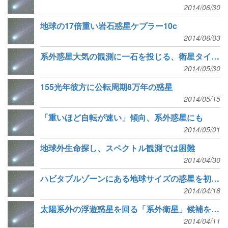
2014/06/30
地球の17倍重い岩石惑星ケプラー10c
2014/06/03
系外惑星大気の観測に一石を投じる、衛星タイタンのデータ
2014/05/30
155光年彼方に公転周期8万年の惑星
2014/05/15
「重いほど自転が速い」傾向、系外惑星にも
2014/05/01
地球外生命探し、スペクトル観測では困難
2014/04/30
ハビタブルゾーンにある地球サイズの惑星を初めて発見
2014/04/18
太陽系外の浮遊惑星を回る「系外衛星」候補を観測
2014/04/11