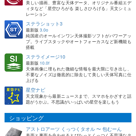
美しい描画、豊富な天体データ、オリジナル番組エデ
ィタなど「星空ひろがる 楽しさひろげる」天文シミュ
レーション
ステラショット3
最新版
3.0o
純国産のオールインワン天体撮影ソフトがパワーアッ
プ。ライブスタックやオートフォーカスなど新機能も
搭載
ステライメージ10
最新版
10.0f
天体画像に埋もれた微細な情報を最大限に引き出し、
不要なノイズは徹底的に除去して美しい天体写真に仕
上げる
星空ナビ
天文現象から最新ニュースまで、スマホをかざすと話
題がうかぶ。不思議がいっぱいの星空を楽しもう
ショッピング
アストロアーツ くっつくタオル 〜 包むーん
表面と裏面を合わせるとぴたっとくっつく不思議なタ