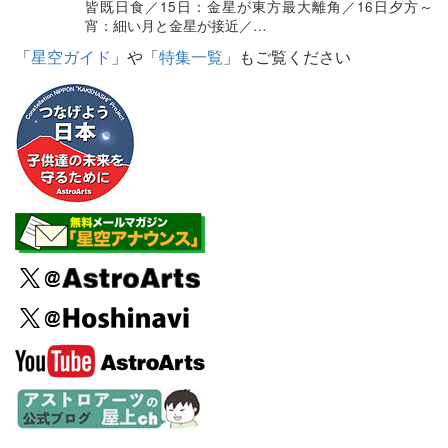
皆既日食／15日：金星が東方最大離角／16日夕方～
宵：細い月と金星が接近／…
「
星空ガイド
」や「
特集一覧
」もご覧ください