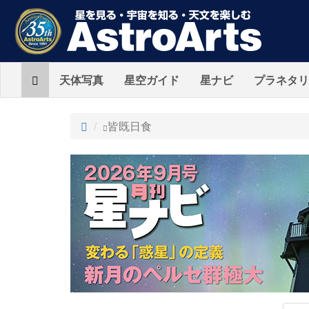
Home
天体写真
星空ガイド
星ナビ
プラネタリ
ト
皆既日食
ッ
プ
AstroArts