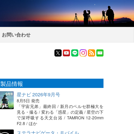
お問い合わせ
製品情報
星ナビ 2026年9月号
8月5日 発売
「宇宙兄弟」最終回 / 新月のペルセ群極大を
見る・撮る / 変わる「惑星」の定義 / 星空の下
で深呼吸する天文台浴 / TAMRON 12-20mm
F2.8 / ほか
ステラナビゲータ・モバイル