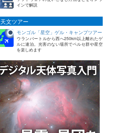
インで解説
天文ツアー
モンゴル「星空」ゲル・キャンプツアー
ウランバートルから西へ250km以上離れたゲ
ルに連泊。光害のない場所でペルセ群や星空
を楽しめます