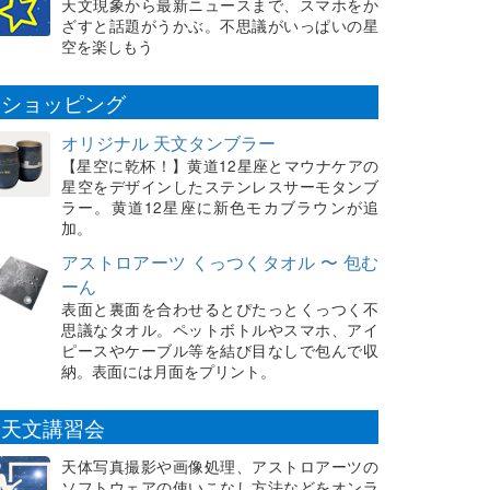
天文現象から最新ニュースまで、スマホをか
ざすと話題がうかぶ。不思議がいっぱいの星
空を楽しもう
ショッピング
オリジナル 天文タンブラー
【星空に乾杯！】黄道12星座とマウナケアの
星空をデザインしたステンレスサーモタンブ
ラー。黄道12星座に新色モカブラウンが追
加。
アストロアーツ くっつくタオル 〜 包む
ーん
表面と裏面を合わせるとぴたっとくっつく不
思議なタオル。ペットボトルやスマホ、アイ
ピースやケーブル等を結び目なしで包んで収
納。表面には月面をプリント。
天文講習会
天体写真撮影や画像処理、アストロアーツの
ソフトウェアの使いこなし方法などをオンラ