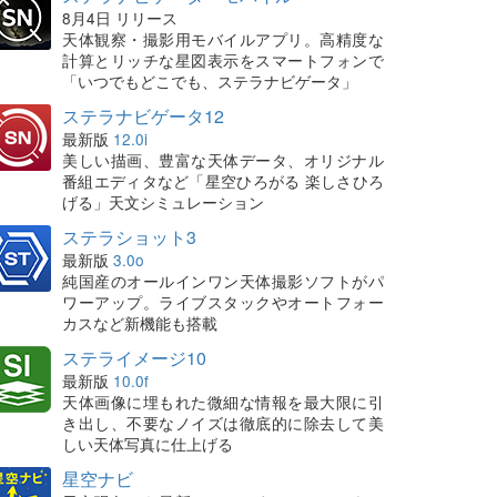
8月4日 リリース
天体観察・撮影用モバイルアプリ。高精度な
計算とリッチな星図表示をスマートフォンで
「いつでもどこでも、ステラナビゲータ」
ステラナビゲータ12
最新版
12.0i
美しい描画、豊富な天体データ、オリジナル
番組エディタなど「星空ひろがる 楽しさひろ
げる」天文シミュレーション
ステラショット3
最新版
3.0o
純国産のオールインワン天体撮影ソフトがパ
ワーアップ。ライブスタックやオートフォー
カスなど新機能も搭載
ステライメージ10
最新版
10.0f
天体画像に埋もれた微細な情報を最大限に引
き出し、不要なノイズは徹底的に除去して美
しい天体写真に仕上げる
星空ナビ