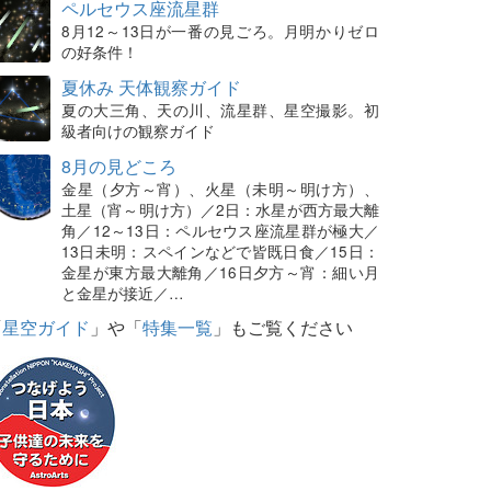
ペルセウス座流星群
8月12～13日が一番の見ごろ。月明かりゼロ
の好条件！
夏休み 天体観察ガイド
夏の大三角、天の川、流星群、星空撮影。初
級者向けの観察ガイド
8月の見どころ
金星（夕方～宵）、火星（未明～明け方）、
土星（宵～明け方）／2日：水星が西方最大離
角／12～13日：ペルセウス座流星群が極大／
13日未明：スペインなどで皆既日食／15日：
金星が東方最大離角／16日夕方～宵：細い月
と金星が接近／…
「
星空ガイド
」や「
特集一覧
」もご覧ください