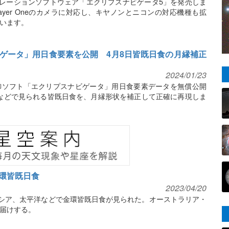
ュレーションソフトウェア「エクリプスナビゲータ5」を発売しま
ayer Oneのカメラに対応し、キヤノンとニコンの対応機種も拡
います。
ゲータ」用日食要素を公開 4月8日皆既日食の月縁補正
2024/01/23
御ソフト「エクリプスナビゲータ」用日食要素データを無償公開
北米などで見られる皆既日食を、月縁形状を補正して正確に再現しま
環皆既日食
2023/04/20
ネシア、太平洋などで金環皆既日食が見られた。オーストラリア・
届けする。