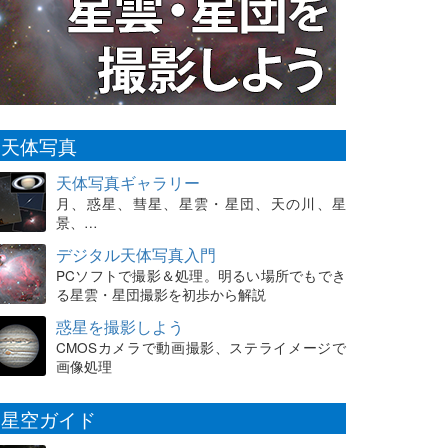
天体写真
天体写真ギャラリー
月、惑星、彗星、星雲・星団、天の川、星
景、…
デジタル天体写真入門
PCソフトで撮影＆処理。明るい場所でもでき
る星雲・星団撮影を初歩から解説
惑星を撮影しよう
CMOSカメラで動画撮影、ステライメージで
画像処理
星空ガイド