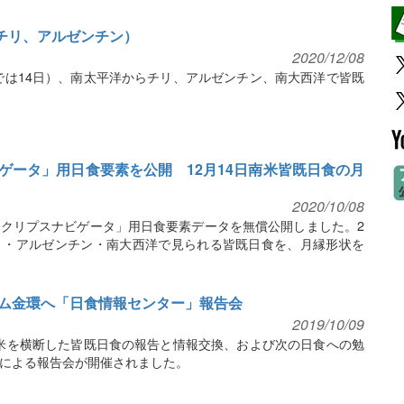
食（チリ、アルゼンチン）
2020/12/08
間では14日）、南太平洋からチリ、アルゼンチン、南大西洋で皆既
ゲータ」用日食要素を公開 12月14日南米皆既日食の月
2020/10/08
クリプスナビゲータ」用日食要素データを無償公開しました。2
・チリ・アルゼンチン・南大西洋で見られる皆既日食を、月縁形状を
ム金環へ「日食情報センター」報告会
2019/10/09
に南米を横断した皆既日食の報告と情報交換、および次の日食への勉
による報告会が開催されました。