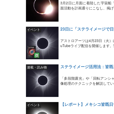
3月2日に月面に着陸した宇宙船
面活動を計画通りにこなし、掲げ
23日に「ステライメージで
イベント
アストロアーツは4月23日（火
uTubeライブ配信を開催しま
ステライメージ活用法：皆既
連載・読み物
「多段階露光」や「回転アンシ
像処理のテクニックを解説してい
【レポート】メキシコ皆既日
イベント