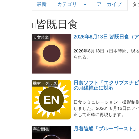
最新
カテゴリー
アーカイブ
タ
Topics
皆既日食
2026年8月13日 皆既日食
天文現象
2026年8月13日（日本時間、
られる。
日食ソフト「エクリプスナビゲ
機材・グッズ
の月縁補正に対応
日食シミュレーション・撮影制
しました。2026年8月12日
正して正確に再現します。
月着陸船「ブルーゴースト」
宇宙開発