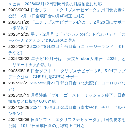
を公開 2026年8月12日皆既日食の月縁補正に対応
2026/02/04
日食ソフト「エクリプスナビゲータ」用日食要素を
公開 2月17日金環日食の月縁補正に対応
2026/01/28
「エクリプスナビゲータ4/4.5」、2月28日にサポー
ト期間終了
2025/12/25
星ナビ2月号は「デジカメのピント合わせ」と「ス
ーパーカミオカンデ＆KAGRAに潜入」
2025/09/12
2025年9月22日 部分日食（ニュージーランド、タヒ
チなど）
2025/09/02
星ナビ10月号は「天文VTuber大集合！2025」と
「リモート天文台活用」
2025/05/15
日食ソフト「エクリプスナビゲータ5」5.0dアップ
データ公開 GNSS対応GPSをサポート
2025/03/21
2025年3月29日 部分日食（北大西洋、ヨーロッパな
ど）
2025/03/19
月着陸船「ブルーゴースト」ミッション終了、日食
撮影など目標を100%達成
2024/09/26
2024年10月3日 金環日食（南太平洋、チリ、アルゼ
ンチン）
2024/09/06
日食ソフト「エクリプスナビゲータ」用日食要素を
公開 10月2日金環日食の月縁補正に対応