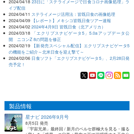
2024/04/18
23日に「ステライメージで日食コロナ画像処理」ラ
イブ配信
2024/04/11
ステライメージ活用法：皆既日食の画像処理
2024/04/09
【レポート】メキシコ皆既日食ツアー速報
2024/04/02
2024年4月9日 皆既日食（北アメリカ）
2024/03/18
「エクリプスナビゲータ5」5.0aアップデータ公
開 ニコンZ 8の問題を修正
2024/02/19
【新発売スペシャル配信】エクリプスナビゲータ5
の機能をご紹介～北米日食を迎え撃て～
2024/02/06
日食ソフト「エクリプスナビゲータ5」、2月28日発
売予定！
製品情報
星ナビ 2026年9月号
8月5日 発売
「宇宙兄弟」最終回 / 新月のペルセ群極大を見る・撮る