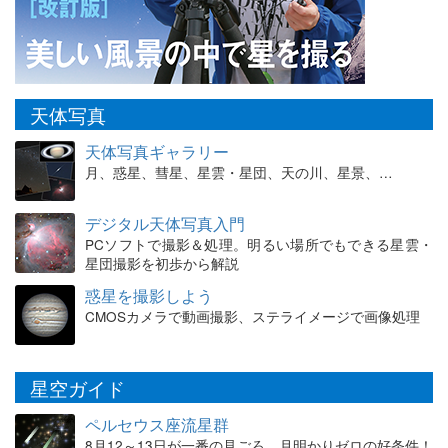
天体写真
天体写真ギャラリー
月、惑星、彗星、星雲・星団、天の川、星景、…
デジタル天体写真入門
PCソフトで撮影＆処理。明るい場所でもできる星雲・
星団撮影を初歩から解説
惑星を撮影しよう
CMOSカメラで動画撮影、ステライメージで画像処理
星空ガイド
ペルセウス座流星群
8月12～13日が一番の見ごろ。月明かりゼロの好条件！