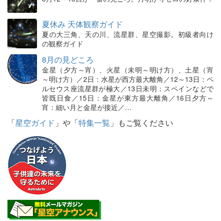
夏休み 天体観察ガイド
夏の大三角、天の川、流星群、星空撮影。初級者向け
の観察ガイド
8月の見どころ
金星（夕方～宵）、火星（未明～明け方）、土星（宵
～明け方）／2日：水星が西方最大離角／12～13日：ペ
ルセウス座流星群が極大／13日未明：スペインなどで
皆既日食／15日：金星が東方最大離角／16日夕方～
宵：細い月と金星が接近／…
「
星空ガイド
」や「
特集一覧
」もご覧ください