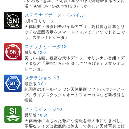
/ 変わる「惑星」の定義 / 星空の下で深呼吸する天文台
浴 / TAMRON 12-20mm F2.8 / ほか
ステラナビゲータ・モバイル
8月4日 リリース
天体観察・撮影用モバイルアプリ。高精度な計算とリ
ッチな星図表示をスマートフォンで「いつでもどこで
も、ステラナビゲータ」
ステラナビゲータ12
最新版
12.0i
美しい描画、豊富な天体データ、オリジナル番組エデ
ィタなど「星空ひろがる 楽しさひろげる」天文シミュ
レーション
ステラショット3
最新版
3.0o
純国産のオールインワン天体撮影ソフトがパワーアッ
プ。ライブスタックやオートフォーカスなど新機能も
搭載
ステライメージ10
最新版
10.0f
天体画像に埋もれた微細な情報を最大限に引き出し、
不要なノイズは徹底的に除去して美しい天体写真に仕