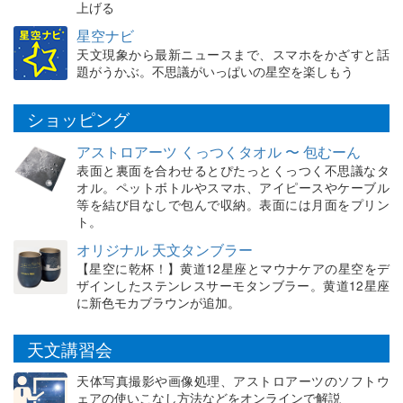
上げる
星空ナビ
天文現象から最新ニュースまで、スマホをかざすと話
題がうかぶ。不思議がいっぱいの星空を楽しもう
ショッピング
アストロアーツ くっつくタオル 〜 包むーん
表面と裏面を合わせるとぴたっとくっつく不思議なタ
オル。ペットボトルやスマホ、アイピースやケーブル
等を結び目なしで包んで収納。表面には月面をプリン
ト。
オリジナル 天文タンブラー
【星空に乾杯！】黄道12星座とマウナケアの星空をデ
ザインしたステンレスサーモタンブラー。黄道12星座
に新色モカブラウンが追加。
天文講習会
天体写真撮影や画像処理、アストロアーツのソフトウ
ェアの使いこなし方法などをオンラインで解説