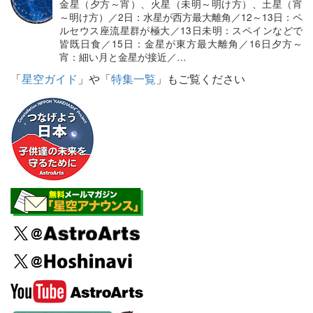
金星（夕方～宵）、火星（未明～明け方）、土星（宵
～明け方）／2日：水星が西方最大離角／12～13日：ペ
ルセウス座流星群が極大／13日未明：スペインなどで
皆既日食／15日：金星が東方最大離角／16日夕方～
宵：細い月と金星が接近／…
「
星空ガイド
」や「
特集一覧
」もご覧ください