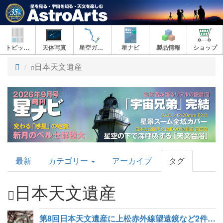
トピックス
天体写真
星空ガイド
星ナビ
製品情報
ショップ
ト
日本天文遺産
ッ
プ
AstroArts
最新
カテゴリー
アーカイブ
タグ
Topics
日本天文遺産
第8回日本天文遺産に上松赤外線望遠鏡など2件認定