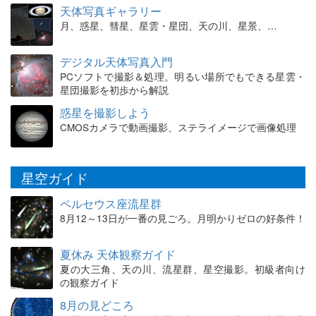
天体写真ギャラリー
月、惑星、彗星、星雲・星団、天の川、星景、…
デジタル天体写真入門
PCソフトで撮影＆処理。明るい場所でもできる星雲・
星団撮影を初歩から解説
惑星を撮影しよう
CMOSカメラで動画撮影、ステライメージで画像処理
星空ガイド
ペルセウス座流星群
8月12～13日が一番の見ごろ。月明かりゼロの好条件！
夏休み 天体観察ガイド
夏の大三角、天の川、流星群、星空撮影。初級者向け
の観察ガイド
8月の見どころ