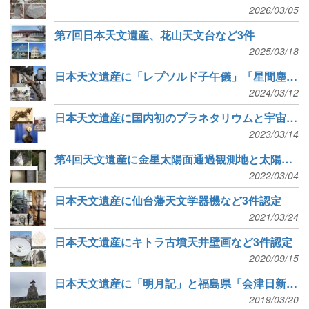
2026/03/05
第7回日本天文遺産、花山天文台など3件
2025/03/18
日本天文遺産に「レプソルド子午儀」「星間塵合成実験装置」「倉敷天文台」
2024/03/12
日本天文遺産に国内初のプラネタリウムと宇宙線検出器
2023/03/14
第4回天文遺産に金星太陽面通過観測地と太陽黒点スケッチ群
2022/03/04
日本天文遺産に仙台藩天文学器機など3件認定
2021/03/24
日本天文遺産にキトラ古墳天井壁画など3件認定
2020/09/15
日本天文遺産に「明月記」と福島県「会津日新館天文台跡」を認定
2019/03/20