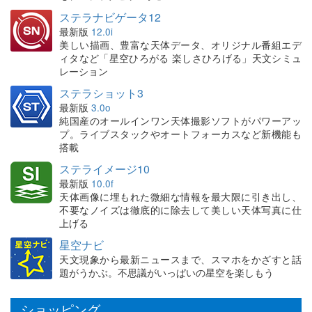
ステラナビゲータ12
最新版
12.0i
美しい描画、豊富な天体データ、オリジナル番組エデ
ィタなど「星空ひろがる 楽しさひろげる」天文シミュ
レーション
ステラショット3
最新版
3.0o
純国産のオールインワン天体撮影ソフトがパワーアッ
プ。ライブスタックやオートフォーカスなど新機能も
搭載
ステライメージ10
最新版
10.0f
天体画像に埋もれた微細な情報を最大限に引き出し、
不要なノイズは徹底的に除去して美しい天体写真に仕
上げる
星空ナビ
天文現象から最新ニュースまで、スマホをかざすと話
題がうかぶ。不思議がいっぱいの星空を楽しもう
ショッピング