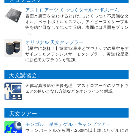
アストロアーツ くっつくタオル 〜 包むーん
表面と裏面を合わせるとぴたっとくっつく不思議なタ
オル。ペットボトルやスマホ、アイピースやケーブル
等を結び目なしで包んで収納。表面には月面をプリン
ト。
オリジナル 天文タンブラー
【星空に乾杯！】黄道12星座とマウナケアの星空をデ
ザインしたステンレスサーモタンブラー。黄道12星座
に新色モカブラウンが追加。
天文講習会
天体写真撮影や画像処理、アストロアーツのソフトウ
ェアの使いこなし方法などをオンラインで解説
天文ツアー
モンゴル「星空」ゲル・キャンプツアー
ウランバートルから西へ250km以上離れたゲルに連