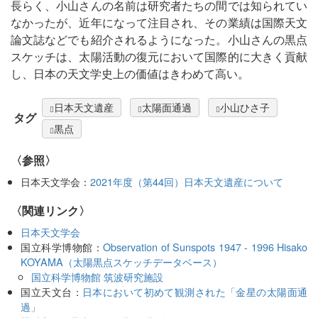
長らく、小山さんの名前は研究者たちの間では知られてい
なかったが、近年になって注目され、その業績は国際天文
論文誌などでも紹介されるようになった。小山さんの黒点
スケッチは、太陽活動の復元において国際的に大きく貢献
し、日本の天文学史上の価値はきわめて高い。
日本天文遺産
太陽面通過
小山ひさ子
タグ
黒点
〈参照〉
日本天文学会：
2021年度（第44回）日本天文遺産について
〈関連リンク〉
日本天文学会
国立科学博物館：
Observation of Sunspots 1947 - 1996 Hisako
KOYAMA（太陽黒点スケッチデータベース）
国立科学博物館 筑波研究施設
国立天文台：
日本において初めて観測された「金星の太陽面通
過」