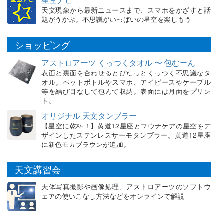
天文現象から最新ニュースまで、スマホをかざすと話
題がうかぶ。不思議がいっぱいの星空を楽しもう
ショッピング
アストロアーツ くっつくタオル 〜 包むーん
表面と裏面を合わせるとぴたっとくっつく不思議なタ
オル。ペットボトルやスマホ、アイピースやケーブル
等を結び目なしで包んで収納。表面には月面をプリン
ト。
オリジナル 天文タンブラー
【星空に乾杯！】黄道12星座とマウナケアの星空をデ
ザインしたステンレスサーモタンブラー。黄道12星座
に新色モカブラウンが追加。
天文講習会
天体写真撮影や画像処理、アストロアーツのソフトウ
ェアの使いこなし方法などをオンラインで解説