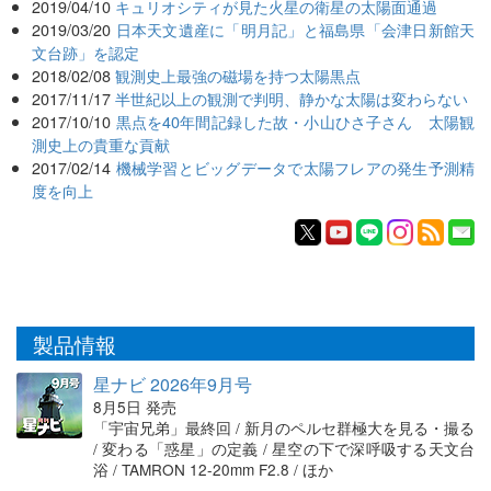
2019/04/10
キュリオシティが見た火星の衛星の太陽面通過
2019/03/20
日本天文遺産に「明月記」と福島県「会津日新館天
文台跡」を認定
2018/02/08
観測史上最強の磁場を持つ太陽黒点
2017/11/17
半世紀以上の観測で判明、静かな太陽は変わらない
2017/10/10
黒点を40年間記録した故・小山ひさ子さん 太陽観
測史上の貴重な貢献
2017/02/14
機械学習とビッグデータで太陽フレアの発生予測精
度を向上
製品情報
星ナビ 2026年9月号
8月5日 発売
「宇宙兄弟」最終回 / 新月のペルセ群極大を見る・撮る
/ 変わる「惑星」の定義 / 星空の下で深呼吸する天文台
浴 / TAMRON 12-20mm F2.8 / ほか