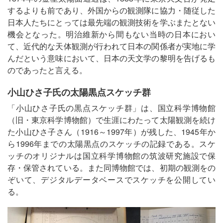
するよりも前であり、外国からの観測隊に協力・随従した
日本人たちにとっては最先端の観測技術を学ぶまたとない
機会となった。明治維新から間もない当時の日本におい
て、近代的な天体観測が行われて日本の関係者が実地に学
んだという意味において、日本の天文学の黎明を告げるも
のであったと言える。
小山ひさ子氏の太陽黒点スケッチ群
「小山ひさ子氏の黒点スケッチ群」は、国立科学博物館
（旧・東京科学博物館）で生涯にわたって太陽観測を続け
た小山ひさ子さん（1916～1997年）が残した、1945年か
ら1996年までの太陽黒点のスケッチの記録である。スケ
ッチのオリジナルは国立科学博物館の筑波研究施設で保
存・保管されている。また同博物館では、初期の観測をの
ぞいて、デジタルデータベースでスケッチを公開してい
る。