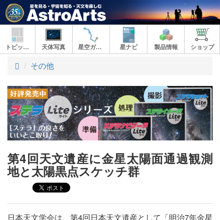
トピックス
天体写真
星空ガイド
星ナビ
製品情報
ショップ
ト
その他
ッ
プ
第4回天文遺産に金星太陽面通過観測
地と太陽黒点スケッチ群
日本天文学会は、第4回日本天文遺産として「明治7年金星