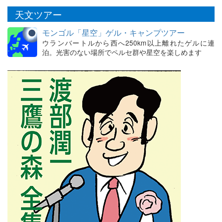
天文ツアー
モンゴル「星空」ゲル・キャンプツアー
ウランバートルから西へ250km以上離れたゲルに連
泊。光害のない場所でペルセ群や星空を楽しめます