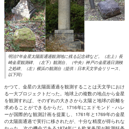
明治7年金星太陽面通過観測地に残る記念碑など。（左上）長
崎金星観測碑、（左下）観測台、（中央）神戸の金星過日測検
之処碑、（左）横浜の観測台（提供：日本天文学会リリース、
以下同）
かつて、金星の太陽面通過を観測することは天文学におけ
る一大プロジェクトだった。地球上の複数の地点から金星
を観測すれば、そのずれの大きさから太陽と地球の距離を
求めることができるからだ。1716年にエドモンド・ハレ
ーが国際的な観測計画を提案し、1761年と1769年の金星
の太陽面通過で実行に移されたが、十分な精度が得られな
かった。次の機会である1874年にも欧米各国が観測好条