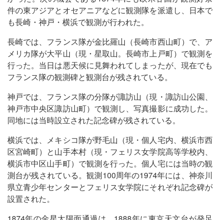
件の東アジアとオセアニアなどに観測隊を派遣し、日本で
も長崎・神戸・横浜で観測が行われた。
長崎では、フランス隊が金比羅山（長崎市西山町）で、ア
メリカ隊が大平山（現・星取山。長崎市上戸町）で観測を
行った。当日は悪天候に見舞われてしまったが、現在でも
フランス隊の観測碑と観測台が残されている。
神戸では、フランス隊の分隊が諏訪山（現・諏訪山公園、
神戸市中央区諏訪山町）で観測し、写真撮影に成功した。
同地には当時設立された記念碑が残されている。
横浜では、メキシコ隊が野毛山（現・個人宅内、横浜市西
区宮崎町）と山手本村（現・フェリス女学院高等学校内、
横浜市中区山手町）で観測を行った。個人宅には当時の観
測台が残されている。観測100周年の1974年には、神奈川
県立青少年センターとフェリス女学院にそれぞれ記念碑が
設置された。
1874年の金星太陽面通過は、1888年に東京天文台が発足