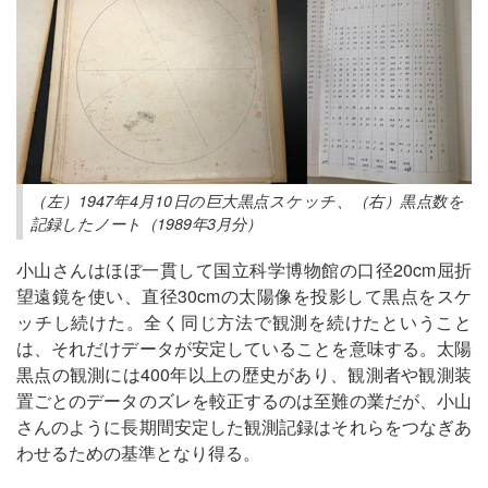
（左）1947年4月10日の巨大黒点スケッチ、（右）黒点数を
記録したノート（1989年3月分）
小山さんはほぼ一貫して国立科学博物館の口径20cm屈折
望遠鏡を使い、直径30cmの太陽像を投影して黒点をスケ
ッチし続けた。全く同じ方法で観測を続けたということ
は、それだけデータが安定していることを意味する。太陽
黒点の観測には400年以上の歴史があり、観測者や観測装
置ごとのデータのズレを較正するのは至難の業だが、小山
さんのように長期間安定した観測記録はそれらをつなぎあ
わせるための基準となり得る。