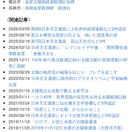
横浜市：
金星太陽面経過観測記念碑
長崎市：
長崎金星観測碑・観測台
関連記事
2026/03/05
第8回日本天文遺産に上松赤外線望遠鏡など2件認定
2025/09/16
黒点を横切る惑星が伝える、傾いた惑星系の姿
2025/03/18
第7回日本天文遺産、花山天文台など3件
2024/03/12
日本天文遺産に「レプソルド子午儀」「星間塵合成
実験装置」「倉敷天文台」
2023/12/11
100年前の黒点観測記録が太陽活動の長期変動の研
究に貢献
2023/06/29
太陽の熱対流が磁場をねじり、フレアを起こす
2023/03/14
日本天文遺産に国内初のプラネタリウムと宇宙線検
出器
2023/01/16
太陽黒点を自動で数える新手法
2023/01/11
一人で40年、世界屈指の安定性を誇る太陽観測記録
2021/03/24
日本天文遺産に仙台藩天文学器機など3件認定
2020/10/15
「恒星としての太陽」からわかること
2020/09/15
日本天文遺産にキトラ古墳天井壁画など3件認定
2019/11/18
「ひので」が見た水星の太陽面通過
2019/11/05
2019年11月12日 水星の太陽面通過（大西洋方面）