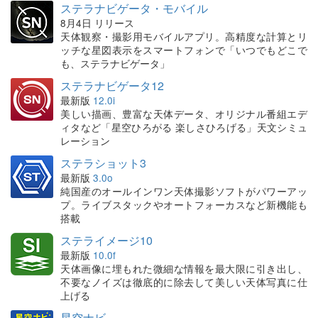
ステラナビゲータ・モバイル
8月4日 リリース
天体観察・撮影用モバイルアプリ。高精度な計算とリ
ッチな星図表示をスマートフォンで「いつでもどこで
も、ステラナビゲータ」
ステラナビゲータ12
最新版
12.0i
美しい描画、豊富な天体データ、オリジナル番組エデ
ィタなど「星空ひろがる 楽しさひろげる」天文シミュ
レーション
ステラショット3
最新版
3.0o
純国産のオールインワン天体撮影ソフトがパワーアッ
プ。ライブスタックやオートフォーカスなど新機能も
搭載
ステライメージ10
最新版
10.0f
天体画像に埋もれた微細な情報を最大限に引き出し、
不要なノイズは徹底的に除去して美しい天体写真に仕
上げる
星空ナビ