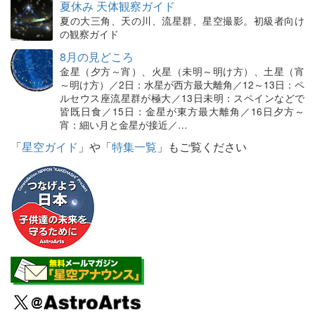
夏休み 天体観察ガイド
夏の大三角、天の川、流星群、星空撮影。初級者向け
の観察ガイド
8月の見どころ
金星（夕方～宵）、火星（未明～明け方）、土星（宵
～明け方）／2日：水星が西方最大離角／12～13日：ペ
ルセウス座流星群が極大／13日未明：スペインなどで
皆既日食／15日：金星が東方最大離角／16日夕方～
宵：細い月と金星が接近／…
「
星空ガイド
」や「
特集一覧
」もご覧ください