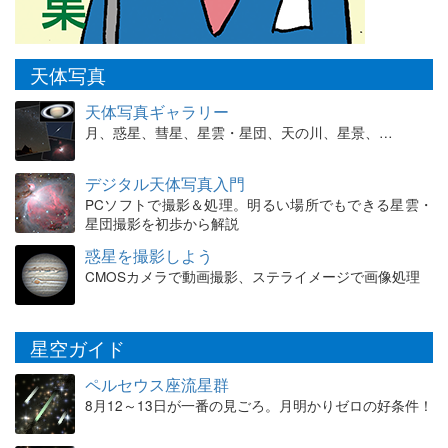
天体写真
天体写真ギャラリー
月、惑星、彗星、星雲・星団、天の川、星景、…
デジタル天体写真入門
PCソフトで撮影＆処理。明るい場所でもできる星雲・
星団撮影を初歩から解説
惑星を撮影しよう
CMOSカメラで動画撮影、ステライメージで画像処理
星空ガイド
ペルセウス座流星群
8月12～13日が一番の見ごろ。月明かりゼロの好条件！