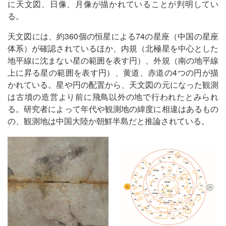
に天文図、日像、月像が描かれていることが判明してい
る。
天文図には、約360個の恒星による74の星座（中国の星座
体系）が確認されているほか、内規（北極星を中心とした
地平線に沈まない星の範囲を表す円）、外規（南の地平線
上に昇る星の範囲を表す円）、黄道、赤道の4つの円が描
かれている。星や円の配置から、天文図の元になった観測
は古墳の造営より前に飛鳥以外の地で行われたとみられ
る。研究者によって年代や観測地の緯度に相違はあるもの
の、観測地は中国大陸か朝鮮半島だと推論されている。