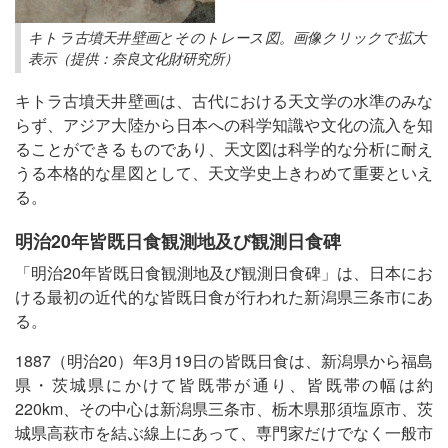
キトラ古墳天井壁画とそのトレース図。画像クリックで拡大
表示（提供：奈良文化財研究所）
キトラ古墳天井壁画は、古代における天文学の水準のみな
らず、アジア大陸から日本への科学知識や文化の流入を知
ることができるものであり、天文図は科学的な分析に耐え
うる本格的な星図として、天文学史上きわめて重要といえ
る。
明治20年皆既日食観測地及び観測日食碑
「明治20年皆既日食観測地及び観測日食碑」は、日本にお
ける最初の近代的な皆既日食が行われた新潟県三条市にあ
る。
1887（明治20）年3月19日の皆既日食は、新潟県から福島
県・茨城県にかけて皆既帯が通り、皆既帯の幅は約
220km、その中心は新潟県三条市、栃木県那須塩原市、茨
城県高萩市を結ぶ線上にあって、専門家だけでなく一般市