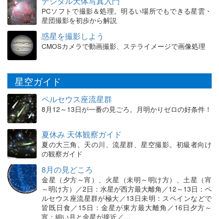
デジタル天体写真入門
PCソフトで撮影＆処理。明るい場所でもできる星雲・
星団撮影を初歩から解説
惑星を撮影しよう
CMOSカメラで動画撮影、ステライメージで画像処理
星空ガイド
ペルセウス座流星群
8月12～13日が一番の見ごろ。月明かりゼロの好条件！
夏休み 天体観察ガイド
夏の大三角、天の川、流星群、星空撮影。初級者向け
の観察ガイド
8月の見どころ
金星（夕方～宵）、火星（未明～明け方）、土星（宵
～明け方）／2日：水星が西方最大離角／12～13日：ペ
ルセウス座流星群が極大／13日未明：スペインなどで
皆既日食／15日：金星が東方最大離角／16日夕方～
宵：細い月と金星が接近／…