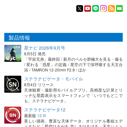
製品情報
星ナビ 2026年9月号
8月5日 発売
「宇宙兄弟」最終回 / 新月のペルセ群極大を見る・撮る
/ 変わる「惑星」の定義 / 星空の下で深呼吸する天文台
浴 / TAMRON 12-20mm F2.8 / ほか
ステラナビゲータ・モバイル
8月4日 リリース
天体観察・撮影用モバイルアプリ。高精度な計算とリ
ッチな星図表示をスマートフォンで「いつでもどこで
も、ステラナビゲータ」
ステラナビゲータ12
最新版
12.0i
美しい描画、豊富な天体データ、オリジナル番組エデ
ィタなど「星空ひろがる 楽しさひろげる」天文シミュ