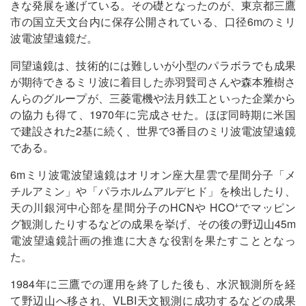
きな発展を遂げている。その礎となったのが、東京都三鷹
市の国立天文台内に保存公開されている、口径6mのミリ
波電波望遠鏡だ。
同望遠鏡は、技術的には難しいが小型のパラボラでも成果
が期待できるミリ波に着目した赤羽賢司さんや森本雅樹さ
んらのグループが、三菱電機や法月鉄工といった企業から
の協力も得て、1970年に完成させた。ほぼ同時期に米国
で建設された2基に続く、世界で3番目のミリ波電波望遠鏡
である。
6mミリ波電波望遠鏡はオリオン座大星雲で星間分子「メ
チルアミン」や「パラホルムアルデヒド」を検出したり、
+
天の川銀河中心部を星間分子のHCNや HCO
でマッピン
グ観測したりするなどの成果を挙げ、その後の野辺山45m
電波望遠鏡計画の推進に大きな役割を果たすこととなっ
た。
1984年に三鷹での運用を終了した後も、水沢観測所を経
て野辺山へ移され、VLBI天文観測に成功するなどの成果