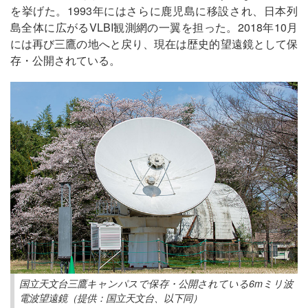
を挙げた。1993年にはさらに鹿児島に移設され、日本列
島全体に広がるVLBI観測網の一翼を担った。2018年10月
には再び三鷹の地へと戻り、現在は歴史的望遠鏡として保
存・公開されている。
国立天文台三鷹キャンパスで保存・公開されている6mミリ波
電波望遠鏡（提供：国立天文台、以下同）