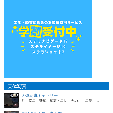
天体写真
天体写真ギャラリー
月、惑星、彗星、星雲・星団、天の川、星景、…