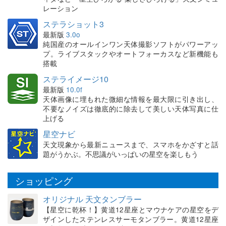
レーション
ステラショット3
最新版
3.0o
純国産のオールインワン天体撮影ソフトがパワーアッ
プ。ライブスタックやオートフォーカスなど新機能も
搭載
ステライメージ10
最新版
10.0f
天体画像に埋もれた微細な情報を最大限に引き出し、
不要なノイズは徹底的に除去して美しい天体写真に仕
上げる
星空ナビ
天文現象から最新ニュースまで、スマホをかざすと話
題がうかぶ。不思議がいっぱいの星空を楽しもう
ショッピング
オリジナル 天文タンブラー
【星空に乾杯！】黄道12星座とマウナケアの星空をデ
ザインしたステンレスサーモタンブラー。黄道12星座