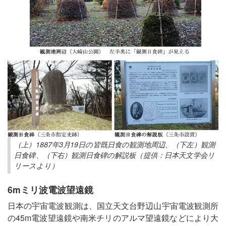
（上）1887年3月19日の皆既日食の観測地周辺、（下左）観測
日食碑、（下右）観測日食碑の解説板（提供：日本天文学会リ
リースより）
6mミリ波電波望遠鏡
日本の宇宙電波観測は、国立天文台野辺山宇宙電波観測所
の45m電波望遠鏡や南米チリのアルマ望遠鏡などにより大