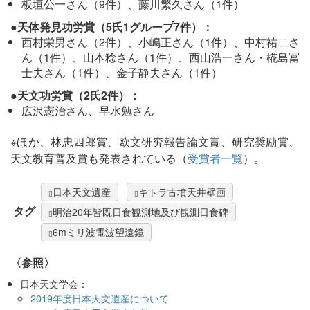
板垣公一さん（9件）、藤川繁久さん（1件）
●天体発見功労賞（5氏1グループ7件）：
西村栄男さん（2件）、小嶋正さん（1件）、中村祐二さ
ん（1件）、山本稔さん（1件）、西山浩一さん・椛島冨
士夫さん（1件）、金子静夫さん（1件）
●天文功労賞（2氏2件）：
広沢憲治さん、早水勉さん
※ほか、林忠四郎賞、欧文研究報告論文賞、研究奨励賞、
天文教育普及賞も発表されている（
受賞者一覧
）。
日本天文遺産
キトラ古墳天井壁画
タグ
明治20年皆既日食観測地及び観測日食碑
6mミリ波電波望遠鏡
〈参照〉
日本天文学会：
2019年度日本天文遺産について