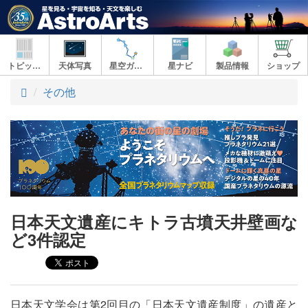
トピックス
天体写真
星空ガイド
星ナビ
製品情報
ショップ
ト
その他
ッ
プ
日本天文遺産にキトラ古墳天井壁画な
ど3件認定
日本天文学会は第2回目の「日本天文遺産制度」の遺産と