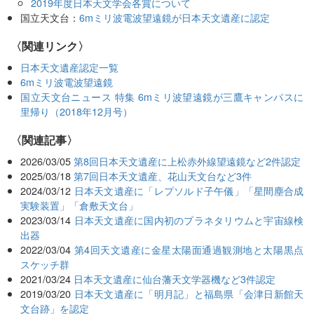
2019年度日本天文学会各賞について
国立天文台：
6mミリ波電波望遠鏡が日本天文遺産に認定
〈関連リンク〉
日本天文遺産認定一覧
6mミリ波電波望遠鏡
国立天文台ニュース 特集 6mミリ波望遠鏡が三鷹キャンパスに
里帰り（2018年12月号）
関連記事
2026/03/05
第8回日本天文遺産に上松赤外線望遠鏡など2件認定
2025/03/18
第7回日本天文遺産、花山天文台など3件
2024/03/12
日本天文遺産に「レプソルド子午儀」「星間塵合成
実験装置」「倉敷天文台」
2023/03/14
日本天文遺産に国内初のプラネタリウムと宇宙線検
出器
2022/03/04
第4回天文遺産に金星太陽面通過観測地と太陽黒点
スケッチ群
2021/03/24
日本天文遺産に仙台藩天文学器機など3件認定
2019/03/20
日本天文遺産に「明月記」と福島県「会津日新館天
文台跡」を認定