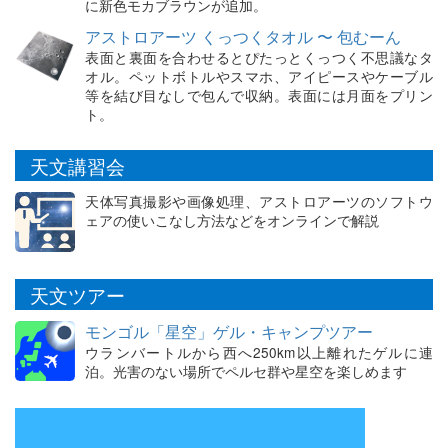
に新色モカブラウンが追加。
アストロアーツ くっつくタオル 〜 包むーん
表面と裏面を合わせるとぴたっとくっつく不思議なタ
オル。ペットボトルやスマホ、アイピースやケーブル
等を結び目なしで包んで収納。表面には月面をプリン
ト。
天文講習会
天体写真撮影や画像処理、アストロアーツのソフトウ
ェアの使いこなし方法などをオンラインで解説
天文ツアー
モンゴル「星空」ゲル・キャンプツアー
ウランバートルから西へ250km以上離れたゲルに連
泊。光害のない場所でペルセ群や星空を楽しめます