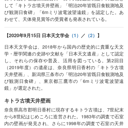
して「キトラ古墳天井壁画」「明治20年皆既日食観測地及
び観測日食碑」「6mミリ波電波望遠鏡」を認定した。あ
わせて、天体発見賞等の受賞者も発表されている。
【2020年9月15日 日本天文学会
（1）
／
（2）
】
日本天文学会は、2018年から国内の歴史的に貴重な天文
学・暦学関連の史跡や文献を「日本天文遺産」として認定
し、それらの保存や普及、活用を図っている。第2回目
（2019年度）の遺産は、奈良県明日香村の「キトラ古墳
天井壁画」、新潟県三条市の「明治20年皆既日食観測地及
び観測日食碑」、東京都三鷹市の「6mミリ波電波望遠
鏡」が選定された。
キトラ古墳天井壁画
奈良県高市郡明日香村に現存するキトラ古墳は、7世紀末
から8世紀はじめころに造営された。1983年の調査で石室
内の壁画が発見され、さらに1998年の調査で石室の天井