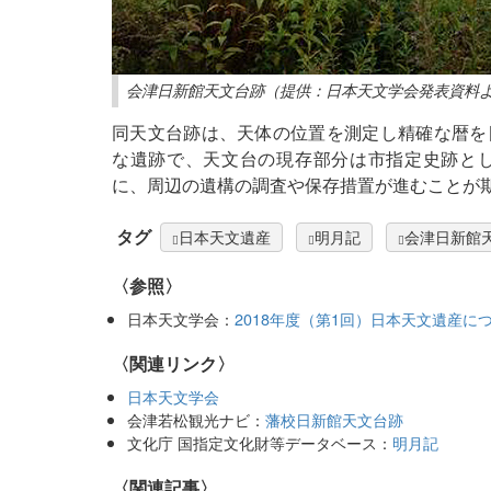
会津日新館天文台跡（提供：日本天文学会発表資料
同天文台跡は、天体の位置を測定し精確な暦を
な遺跡で、天文台の現存部分は市指定史跡と
に、周辺の遺構の調査や保存措置が進むことが
タグ
日本天文遺産
明月記
会津日新館
〈参照〉
日本天文学会：
2018年度（第1回）日本天文遺産に
〈関連リンク〉
日本天文学会
会津若松観光ナビ：
藩校日新館天文台跡
文化庁 国指定文化財等データベース：
明月記
関連記事