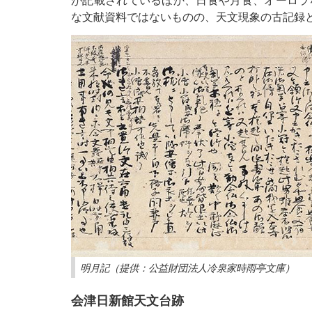
な文献資料ではないものの、天文現象の古記録
明月記（提供：公益財団法人冷泉家時雨亭文庫）
会津日新館天文台跡