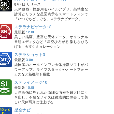
8月4日 リリース
天体観察・撮影用モバイルアプリ。高精度な
計算とリッチな星図表示をスマートフォンで
「いつでもどこでも、ステラナビゲータ」
ステラナビゲータ12
最新版
12.0i
美しい描画、豊富な天体データ、オリジナル
番組エディタなど「星空ひろがる 楽しさひろ
げる」天文シミュレーション
ステラショット3
最新版
3.0o
純国産のオールインワン天体撮影ソフトがパ
ワーアップ。ライブスタックやオートフォー
カスなど新機能も搭載
ステライメージ10
最新版
10.0f
天体画像に埋もれた微細な情報を最大限に引
き出し、不要なノイズは徹底的に除去して美
しい天体写真に仕上げる
星空ナビ