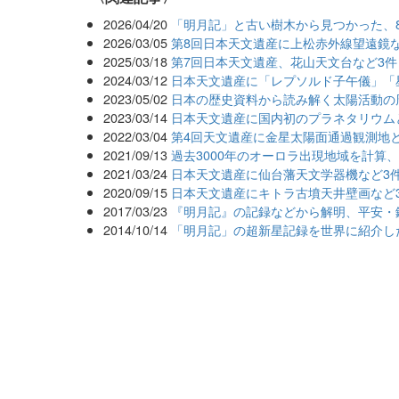
2026/04/20
「明月記」と古い樹木から見つかった、8
2026/03/05
第8回日本天文遺産に上松赤外線望遠鏡
2025/03/18
第7回日本天文遺産、花山天文台など3件
2024/03/12
日本天文遺産に「レプソルド子午儀」「
2023/05/02
日本の歴史資料から読み解く太陽活動の
2023/03/14
日本天文遺産に国内初のプラネタリウム
2022/03/04
第4回天文遺産に金星太陽面通過観測地
2021/09/13
過去3000年のオーロラ出現地域を計算
2021/03/24
日本天文遺産に仙台藩天文学器機など3
2020/09/15
日本天文遺産にキトラ古墳天井壁画など
2017/03/23
『明月記』の記録などから解明、平安・
2014/10/14
「明月記」の超新星記録を世界に紹介し