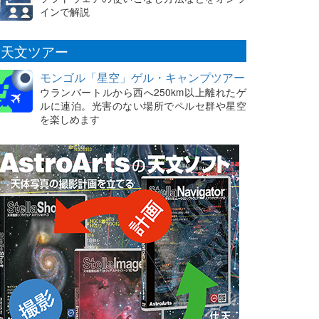
インで解説
天文ツアー
モンゴル「星空」ゲル・キャンプツアー
ウランバートルから西へ250km以上離れたゲ
ルに連泊。光害のない場所でペルセ群や星空
を楽しめます