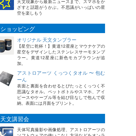
天文現象から最新ニュースまで、スマホをか
ざすと話題がうかぶ。不思議がいっぱいの星
空を楽しもう
ショッピング
オリジナル 天文タンブラー
【星空に乾杯！】黄道12星座とマウナケアの
星空をデザインしたステンレスサーモタンブ
ラー。黄道12星座に新色モカブラウンが追
加。
アストロアーツ くっつくタオル 〜 包む
ーん
表面と裏面を合わせるとぴたっとくっつく不
思議なタオル。ペットボトルやスマホ、アイ
ピースやケーブル等を結び目なしで包んで収
納。表面には月面をプリント。
天文講習会
天体写真撮影や画像処理、アストロアーツの
ソフトウェアの使いこなし方法などをオンラ