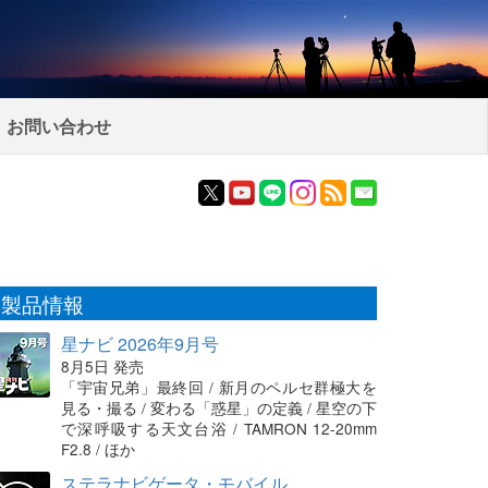
お問い合わせ
製品情報
星ナビ 2026年9月号
8月5日 発売
「宇宙兄弟」最終回 / 新月のペルセ群極大を
見る・撮る / 変わる「惑星」の定義 / 星空の下
で深呼吸する天文台浴 / TAMRON 12-20mm
F2.8 / ほか
ステラナビゲータ・モバイル