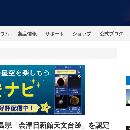
ウム
製品情報
サポート
ショップ
公式ブログ
島県「会津日新館天文台跡」を認定