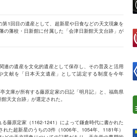
の第1回目の遺産として、超新星や日食などの天文現象を
藩の藩校・日新館に付属した「会津日新館天文台跡」が
関連の遺産を文化的遺産として保存し、その普及と活用
や文献を「日本天文遺産」として認定する制度を今年
雨亭文庫が所有する藤原定家の日記「明月記」と、福島県
新館天文台跡」が選定された。
藤原定家（1162-1241）によって鎌倉時代に書かれた
た超新星のうちの3件（1006年、1054年、1181年）
などの天文現象についての記載があり、天文学の専門的