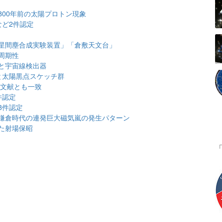
00年前の太陽プロトン現象
など2件認定
星間塵合成実験装置」「倉敷天文台」
周期性
と宇宙線検出器
と太陽黒点スケッチ群
、文献とも一致
件認定
3件認定
鎌倉時代の連発巨大磁気嵐の発生パターン
た射場保昭