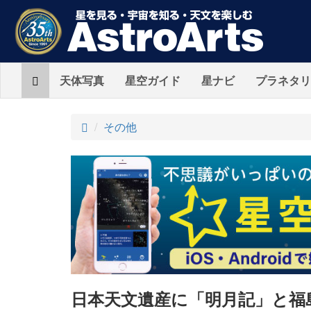
Home
天体写真
星空ガイド
星ナビ
プラネタリ
ト
その他
ッ
プ
日本天文遺産に「明月記」と福