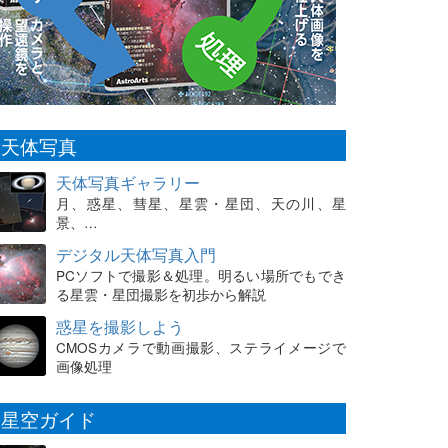
天体写真
天体写真ギャラリー
月、惑星、彗星、星雲・星団、天の川、星
景、…
デジタル天体写真入門
PCソフトで撮影＆処理。明るい場所でもでき
る星雲・星団撮影を初歩から解説
惑星を撮影しよう
CMOSカメラで動画撮影、ステライメージで
画像処理
星空ガイド