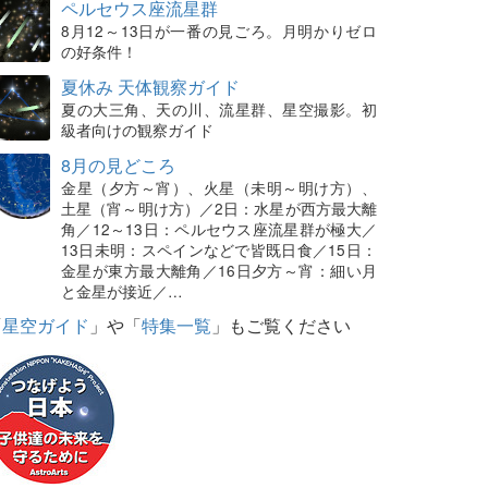
ペルセウス座流星群
8月12～13日が一番の見ごろ。月明かりゼロ
の好条件！
夏休み 天体観察ガイド
夏の大三角、天の川、流星群、星空撮影。初
級者向けの観察ガイド
8月の見どころ
金星（夕方～宵）、火星（未明～明け方）、
土星（宵～明け方）／2日：水星が西方最大離
角／12～13日：ペルセウス座流星群が極大／
13日未明：スペインなどで皆既日食／15日：
金星が東方最大離角／16日夕方～宵：細い月
と金星が接近／…
「
星空ガイド
」や「
特集一覧
」もご覧ください