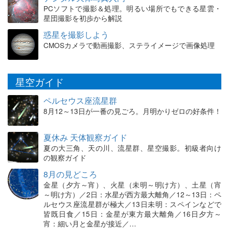
PCソフトで撮影＆処理。明るい場所でもできる星雲・
星団撮影を初歩から解説
惑星を撮影しよう
CMOSカメラで動画撮影、ステライメージで画像処理
星空ガイド
ペルセウス座流星群
8月12～13日が一番の見ごろ。月明かりゼロの好条件！
夏休み 天体観察ガイド
夏の大三角、天の川、流星群、星空撮影。初級者向け
の観察ガイド
8月の見どころ
金星（夕方～宵）、火星（未明～明け方）、土星（宵
～明け方）／2日：水星が西方最大離角／12～13日：ペ
ルセウス座流星群が極大／13日未明：スペインなどで
皆既日食／15日：金星が東方最大離角／16日夕方～
宵：細い月と金星が接近／…