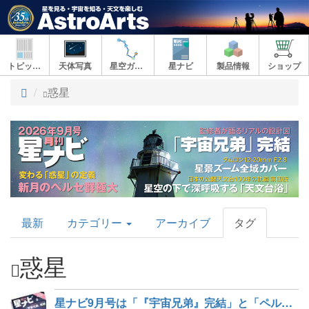
トピックス
天体写真
星空ガイド
星ナビ
製品情報
ショップ
ト
惑星
ッ
プ
AstroArts
最新
カテゴリー
アーカイブ
タグ
Topics
惑星
星ナビ9月号は「『宇宙兄弟』完結」と「ペルセ群を見る・撮る」