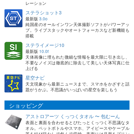
レーション
ステラショット3
最新版
3.0o
純国産のオールインワン天体撮影ソフトがパワーアッ
プ。ライブスタックやオートフォーカスなど新機能も
搭載
ステライメージ10
最新版
10.0f
天体画像に埋もれた微細な情報を最大限に引き出し、
不要なノイズは徹底的に除去して美しい天体写真に仕
上げる
星空ナビ
天文現象から最新ニュースまで、スマホをかざすと話
題がうかぶ。不思議がいっぱいの星空を楽しもう
ショッピング
アストロアーツ くっつくタオル 〜 包むーん
表面と裏面を合わせるとぴたっとくっつく不思議なタ
オル。ペットボトルやスマホ、アイピースやケーブル
等を結び目なしで包んで収納。表面には月面をプリン