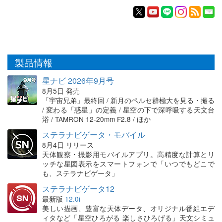
製品情報
星ナビ 2026年9月号
8月5日 発売
「宇宙兄弟」最終回 / 新月のペルセ群極大を見る・撮る
/ 変わる「惑星」の定義 / 星空の下で深呼吸する天文台
浴 / TAMRON 12-20mm F2.8 / ほか
ステラナビゲータ・モバイル
8月4日 リリース
天体観察・撮影用モバイルアプリ。高精度な計算とリ
ッチな星図表示をスマートフォンで「いつでもどこで
も、ステラナビゲータ」
ステラナビゲータ12
最新版
12.0i
美しい描画、豊富な天体データ、オリジナル番組エデ
ィタなど「星空ひろがる 楽しさひろげる」天文シミュ