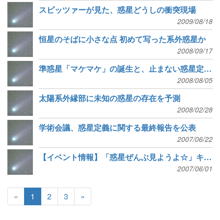
スピッツァーが見た、惑星どうしの衝突現場
2009/08/18
恒星のそばに小さな点 初めて写った系外惑星か
2008/09/17
準惑星「マケマケ」の誕生と、止まない惑星定義の議論
2008/08/05
太陽系外縁部に未知の惑星の存在を予測
2008/02/28
学術会議、惑星定義に関する最終報告を公表
2007/06/22
【イベント情報】「惑星ぜんぶ見ようよ☆」キャンペーン 〜惑星観察認定証をもらおう〜
2007/06/01
«
1
2
3
»