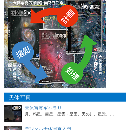
天体写真
天体写真ギャラリー
月、惑星、彗星、星雲・星団、天の川、星景、…
デジタル天体写真入門