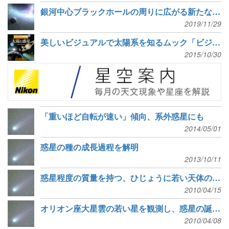
銀河中心ブラックホールの周りに広がる新たな「惑星」の世界
2019/11/29
美しいビジュアルで太陽系を知るムック「ビジュアル宇宙図鑑 太陽と惑星」発売
2015/10/30
「重いほど自転が速い」傾向、系外惑星にも
2014/05/01
惑星の種の成長過程を解明
2013/10/11
惑星程度の質量を持つ、ひじょうに若い天体の発見
2010/04/15
オリオン座大星雲の若い星を観測し、惑星の誕生と進化に迫る
2010/04/08