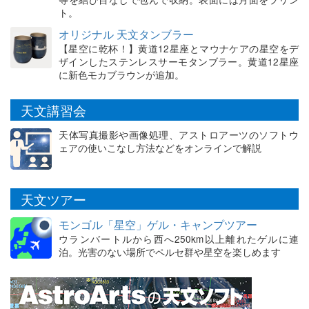
ト。
オリジナル 天文タンブラー
【星空に乾杯！】黄道12星座とマウナケアの星空をデ
ザインしたステンレスサーモタンブラー。黄道12星座
に新色モカブラウンが追加。
天文講習会
天体写真撮影や画像処理、アストロアーツのソフトウ
ェアの使いこなし方法などをオンラインで解説
天文ツアー
モンゴル「星空」ゲル・キャンプツアー
ウランバートルから西へ250km以上離れたゲルに連
泊。光害のない場所でペルセ群や星空を楽しめます