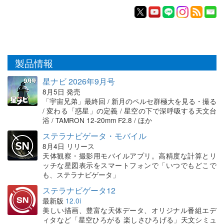
製品情報
星ナビ 2026年9月号
8月5日 発売
「宇宙兄弟」最終回 / 新月のペルセ群極大を見る・撮る
/ 変わる「惑星」の定義 / 星空の下で深呼吸する天文台
浴 / TAMRON 12-20mm F2.8 / ほか
ステラナビゲータ・モバイル
8月4日 リリース
天体観察・撮影用モバイルアプリ。高精度な計算とリ
ッチな星図表示をスマートフォンで「いつでもどこで
も、ステラナビゲータ」
ステラナビゲータ12
最新版
12.0i
美しい描画、豊富な天体データ、オリジナル番組エデ
ィタなど「星空ひろがる 楽しさひろげる」天文シミュ