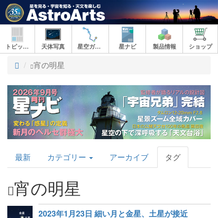
トピックス
天体写真
星空ガイド
星ナビ
製品情報
ショップ
ト
宵の明星
ッ
プ
AstroArts
最新
カテゴリー
アーカイブ
タグ
Topics
宵の明星
2023年1月23日 細い月と金星、土星が接近