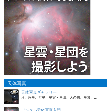
天体写真
天体写真ギャラリー
月、惑星、彗星、星雲・星団、天の川、星景、…
デジタル天体写真入門