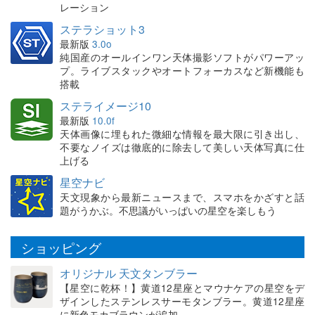
レーション
ステラショット3
最新版
3.0o
純国産のオールインワン天体撮影ソフトがパワーアッ
プ。ライブスタックやオートフォーカスなど新機能も
搭載
ステライメージ10
最新版
10.0f
天体画像に埋もれた微細な情報を最大限に引き出し、
不要なノイズは徹底的に除去して美しい天体写真に仕
上げる
星空ナビ
天文現象から最新ニュースまで、スマホをかざすと話
題がうかぶ。不思議がいっぱいの星空を楽しもう
ショッピング
オリジナル 天文タンブラー
【星空に乾杯！】黄道12星座とマウナケアの星空をデ
ザインしたステンレスサーモタンブラー。黄道12星座
に新色モカブラウンが追加。