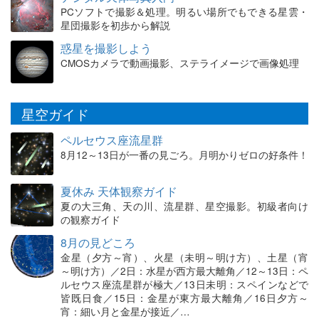
PCソフトで撮影＆処理。明るい場所でもできる星雲・
星団撮影を初歩から解説
惑星を撮影しよう
CMOSカメラで動画撮影、ステライメージで画像処理
星空ガイド
ペルセウス座流星群
8月12～13日が一番の見ごろ。月明かりゼロの好条件！
夏休み 天体観察ガイド
夏の大三角、天の川、流星群、星空撮影。初級者向け
の観察ガイド
8月の見どころ
金星（夕方～宵）、火星（未明～明け方）、土星（宵
～明け方）／2日：水星が西方最大離角／12～13日：ペ
ルセウス座流星群が極大／13日未明：スペインなどで
皆既日食／15日：金星が東方最大離角／16日夕方～
宵：細い月と金星が接近／…