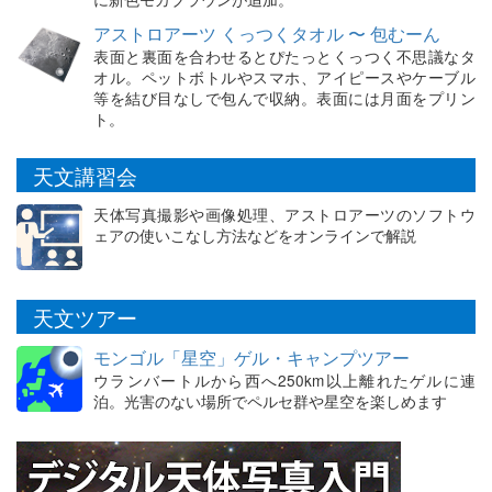
アストロアーツ くっつくタオル 〜 包むーん
表面と裏面を合わせるとぴたっとくっつく不思議なタ
オル。ペットボトルやスマホ、アイピースやケーブル
等を結び目なしで包んで収納。表面には月面をプリン
ト。
天文講習会
天体写真撮影や画像処理、アストロアーツのソフトウ
ェアの使いこなし方法などをオンラインで解説
天文ツアー
モンゴル「星空」ゲル・キャンプツアー
ウランバートルから西へ250km以上離れたゲルに連
泊。光害のない場所でペルセ群や星空を楽しめます