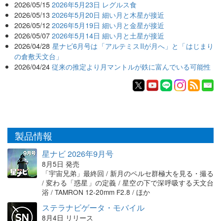
2026/05/15
2026年5月23日 レグルス食
2026/05/13
2026年5月20日 細い月と木星が接近
2026/05/12
2026年5月19日 細い月と金星が接近
2026/05/07
2026年5月14日 細い月と土星が接近
2026/04/28
星ナビ6月号は「アルテミスIIが月へ」と「はじまり
の倉敷天文台」
2026/04/24
従来の推定より月マントルが鉄に富んでいる可能性
製品情報
星ナビ 2026年9月号
8月5日 発売
「宇宙兄弟」最終回 / 新月のペルセ群極大を見る・撮る
/ 変わる「惑星」の定義 / 星空の下で深呼吸する天文台
浴 / TAMRON 12-20mm F2.8 / ほか
ステラナビゲータ・モバイル
8月4日 リリース