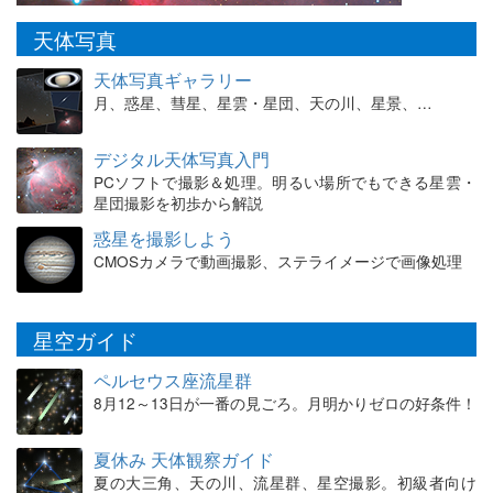
天体写真
天体写真ギャラリー
月、惑星、彗星、星雲・星団、天の川、星景、…
デジタル天体写真入門
PCソフトで撮影＆処理。明るい場所でもできる星雲・
星団撮影を初歩から解説
惑星を撮影しよう
CMOSカメラで動画撮影、ステライメージで画像処理
星空ガイド
ペルセウス座流星群
8月12～13日が一番の見ごろ。月明かりゼロの好条件！
夏休み 天体観察ガイド
夏の大三角、天の川、流星群、星空撮影。初級者向け