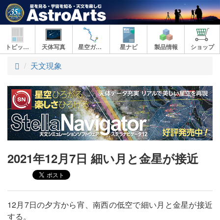
トピックス
天体写真
星空ガイド
星ナビ
製品情報
ショップ
ト
天文現象
ッ
プ
2021年12月7日 細い月と金星が接近
12月7日の夕方から宵、南西の低空で細い月と金星が接近
する。