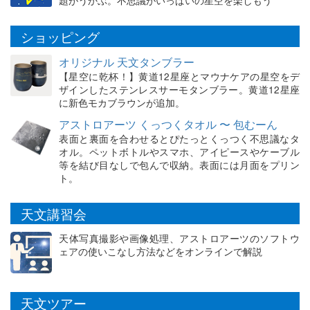
題がうかぶ。不思議がいっぱいの星空を楽しもう
ショッピング
オリジナル 天文タンブラー
【星空に乾杯！】黄道12星座とマウナケアの星空をデ
ザインしたステンレスサーモタンブラー。黄道12星座
に新色モカブラウンが追加。
アストロアーツ くっつくタオル 〜 包むーん
表面と裏面を合わせるとぴたっとくっつく不思議なタ
オル。ペットボトルやスマホ、アイピースやケーブル
等を結び目なしで包んで収納。表面には月面をプリン
ト。
天文講習会
天体写真撮影や画像処理、アストロアーツのソフトウ
ェアの使いこなし方法などをオンラインで解説
天文ツアー