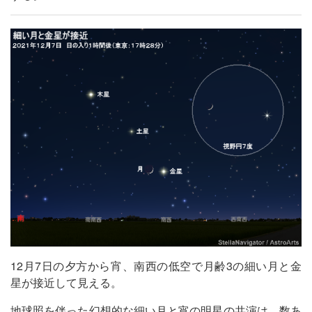
12月7日の夕方から宵、南西の低空で月齢3の細い月と金
星が接近して見える。
地球照を伴った幻想的な細い月と宵の明星の共演は、数あ