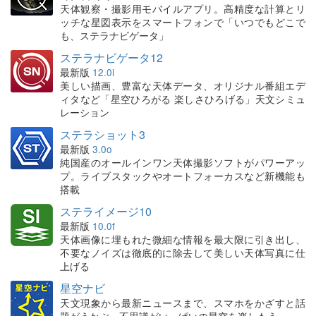
天体観察・撮影用モバイルアプリ。高精度な計算とリ
ッチな星図表示をスマートフォンで「いつでもどこで
も、ステラナビゲータ」
ステラナビゲータ12
最新版
12.0i
美しい描画、豊富な天体データ、オリジナル番組エデ
ィタなど「星空ひろがる 楽しさひろげる」天文シミュ
レーション
ステラショット3
最新版
3.0o
純国産のオールインワン天体撮影ソフトがパワーアッ
プ。ライブスタックやオートフォーカスなど新機能も
搭載
ステライメージ10
最新版
10.0f
天体画像に埋もれた微細な情報を最大限に引き出し、
不要なノイズは徹底的に除去して美しい天体写真に仕
上げる
星空ナビ
天文現象から最新ニュースまで、スマホをかざすと話