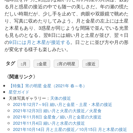
る月と惑星の接近の中でも随一の美しさだ。年の瀬の慌た
だしい時期だが、少し手を止めて、肉眼や双眼鏡で眺めた
り、写真に収めたりしてみよう。月と金星の左上には土星
と木星もあり、3惑星が同じような間隔で並んでいる光景
も見ものとなる。翌8日には細い月と土星が並び、翌々日
の
9日には月と木星が接近する
。日ごとに並び方や月の形
が変化する様子も楽しみたい。
タグ
月
金星
宵の明星
接近
〈関連リンク〉
【特集】宵の明星 金星（2021年 春～冬）
星空ガイド
天体写真ギャラリー：
天体の接近
2021年12月7～9日 細い月と金星・土星・木星の接近
2021年12月3日 細い月と火星の大接近／火星食
2021年11月8日 金星食／細い月と金星の大接近
2021年11月4日 細い月と水星の大接近
2021年10月14日 月と土星の接近／10月15日 月と木星の接近