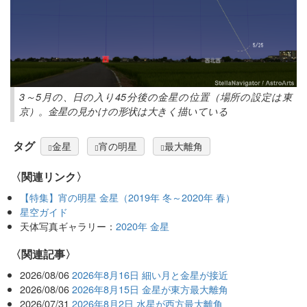
3～5月の、日の入り45分後の金星の位置（場所の設定は東
京）。金星の見かけの形状は大きく描いている
タグ
金星
宵の明星
最大離角
〈関連リンク〉
【特集】宵の明星 金星（2019年 冬～2020年 春）
星空ガイド
天体写真ギャラリー：
2020年 金星
関連記事
2026/08/06
2026年8月16日 細い月と金星が接近
2026/08/06
2026年8月15日 金星が東方最大離角
2026/07/31
2026年8月2日 水星が西方最大離角