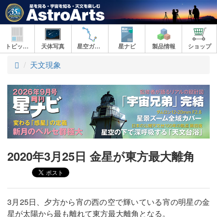
トピックス
天体写真
星空ガイド
星ナビ
製品情報
ショップ
ト
天文現象
ッ
プ
2020年3月25日 金星が東方最大離角
3月25日、夕方から宵の西の空で輝いている宵の明星の金
星が太陽から最も離れて東方最大離角となる。