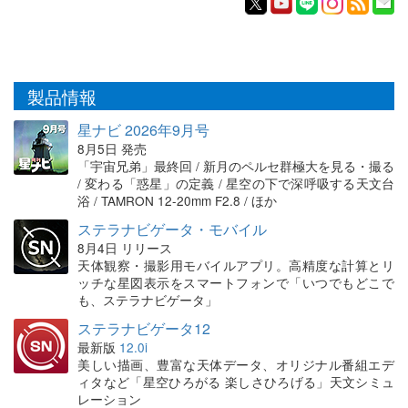
製品情報
星ナビ 2026年9月号
8月5日 発売
「宇宙兄弟」最終回 / 新月のペルセ群極大を見る・撮る
/ 変わる「惑星」の定義 / 星空の下で深呼吸する天文台
浴 / TAMRON 12-20mm F2.8 / ほか
ステラナビゲータ・モバイル
8月4日 リリース
天体観察・撮影用モバイルアプリ。高精度な計算とリ
ッチな星図表示をスマートフォンで「いつでもどこで
も、ステラナビゲータ」
ステラナビゲータ12
最新版
12.0i
美しい描画、豊富な天体データ、オリジナル番組エデ
ィタなど「星空ひろがる 楽しさひろげる」天文シミュ
レーション