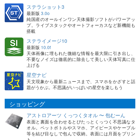
ステラショット3
最新版
3.0o
純国産のオールインワン天体撮影ソフトがパワーアッ
プ。ライブスタックやオートフォーカスなど新機能も
搭載
ステライメージ10
最新版
10.0f
天体画像に埋もれた微細な情報を最大限に引き出し、
不要なノイズは徹底的に除去して美しい天体写真に仕
上げる
星空ナビ
天文現象から最新ニュースまで、スマホをかざすと話
題がうかぶ。不思議がいっぱいの星空を楽しもう
ショッピング
アストロアーツ くっつくタオル 〜 包むーん
表面と裏面を合わせるとぴたっとくっつく不思議なタ
オル。ペットボトルやスマホ、アイピースやケーブル
等を結び目なしで包んで収納。表面には月面をプリン
ト。