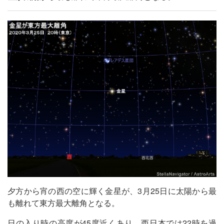
夕方から宵の西の空に輝く金星が、3月25日に太陽から最
も離れて東方最大離角となる。
日の入り時の高度が45度近くあり、西日本では22時を過