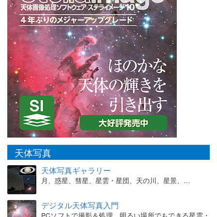
天体写真
天体写真ギャラリー
月、惑星、彗星、星雲・星団、天の川、星景、…
デジタル天体写真入門
PCソフトで撮影＆処理。明るい場所でもできる星雲・