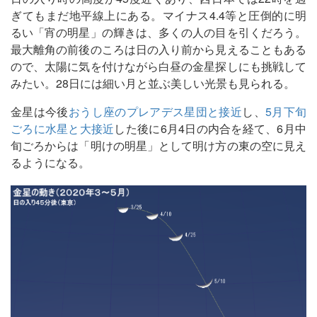
ぎてもまだ地平線上にある。マイナス4.4等と圧倒的に明
るい「宵の明星」の輝きは、多くの人の目を引くだろう。
最大離角の前後のころは日の入り前から見えることもある
ので、太陽に気を付けながら白昼の金星探しにも挑戦して
みたい。28日には細い月と並ぶ美しい光景も見られる。
金星は今後
おうし座のプレアデス星団と接近
し、
5月下旬
ごろに水星と大接近
した後に6月4日の内合を経て、6月中
旬ごろからは「明けの明星」として明け方の東の空に見え
るようになる。