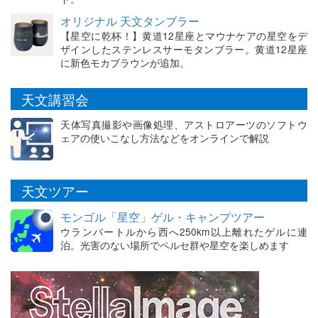
オリジナル 天文タンブラー
【星空に乾杯！】黄道12星座とマウナケアの星空をデ
ザインしたステンレスサーモタンブラー。黄道12星座
に新色モカブラウンが追加。
天文講習会
天体写真撮影や画像処理、アストロアーツのソフトウ
ェアの使いこなし方法などをオンラインで解説
天文ツアー
モンゴル「星空」ゲル・キャンプツアー
ウランバートルから西へ250km以上離れたゲルに連
泊。光害のない場所でペルセ群や星空を楽しめます