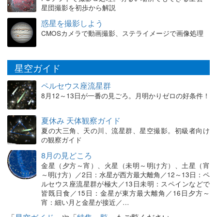
星団撮影を初歩から解説
惑星を撮影しよう
CMOSカメラで動画撮影、ステライメージで画像処理
星空ガイド
ペルセウス座流星群
8月12～13日が一番の見ごろ。月明かりゼロの好条件！
夏休み 天体観察ガイド
夏の大三角、天の川、流星群、星空撮影。初級者向け
の観察ガイド
8月の見どころ
金星（夕方～宵）、火星（未明～明け方）、土星（宵
～明け方）／2日：水星が西方最大離角／12～13日：ペ
ルセウス座流星群が極大／13日未明：スペインなどで
皆既日食／15日：金星が東方最大離角／16日夕方～
宵：細い月と金星が接近／…