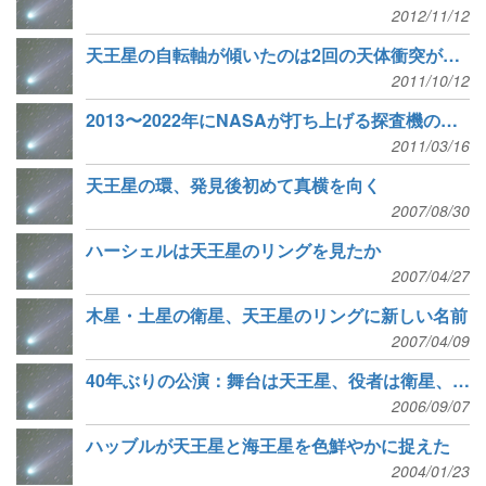
2012/11/12
天王星の自転軸が傾いたのは2回の天体衝突が原因？
2011/10/12
2013〜2022年にNASAが打ち上げる探査機のミッション候補を発表
2011/03/16
天王星の環、発見後初めて真横を向く
2007/08/30
ハーシェルは天王星のリングを見たか
2007/04/27
木星・土星の衛星、天王星のリングに新しい名前
2007/04/09
40年ぶりの公演：舞台は天王星、役者は衛星、観客はハッブル宇宙望遠鏡
2006/09/07
ハッブルが天王星と海王星を色鮮やかに捉えた
2004/01/23