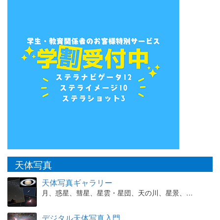
天体写真
天体写真ギャラリー
月、惑星、彗星、星雲・星団、天の川、星景、…
デジタル天体写真入門