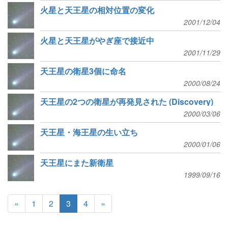
火星と天王星の相対位置の変化
2001/12/04
火星と天王星がやぎ座で接近中
2001/11/29
天王星の衛星3個に命名
2000/08/24
天王星の2つの衛星が再発見された (Discovery)
2000/03/06
天王星・海王星の生い立ち
2000/01/06
天王星にまた新衛星
1999/09/16
«
1
2
3
4
»