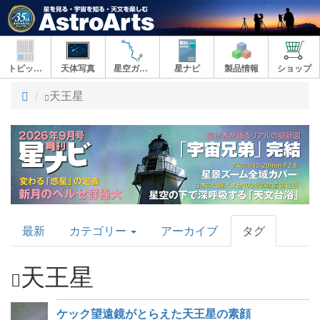
トピックス
天体写真
星空ガイド
星ナビ
製品情報
ショップ
ト
天王星
ッ
プ
AstroArts
最新
カテゴリー
アーカイブ
タグ
Topics
天王星
ケック望遠鏡がとらえた天王星の素顔