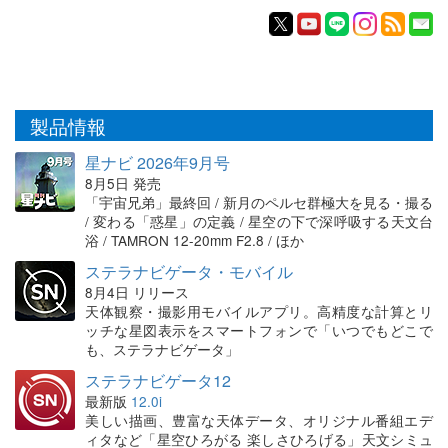
製品情報
星ナビ 2026年9月号
8月5日 発売
「宇宙兄弟」最終回 / 新月のペルセ群極大を見る・撮る
/ 変わる「惑星」の定義 / 星空の下で深呼吸する天文台
浴 / TAMRON 12-20mm F2.8 / ほか
ステラナビゲータ・モバイル
8月4日 リリース
天体観察・撮影用モバイルアプリ。高精度な計算とリ
ッチな星図表示をスマートフォンで「いつでもどこで
も、ステラナビゲータ」
ステラナビゲータ12
最新版
12.0i
美しい描画、豊富な天体データ、オリジナル番組エデ
ィタなど「星空ひろがる 楽しさひろげる」天文シミュ