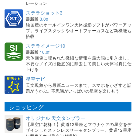
レーション
ステラショット3
最新版
3.0o
純国産のオールインワン天体撮影ソフトがパワーアッ
プ。ライブスタックやオートフォーカスなど新機能も
搭載
ステライメージ10
最新版
10.0f
天体画像に埋もれた微細な情報を最大限に引き出し、
不要なノイズは徹底的に除去して美しい天体写真に仕
上げる
星空ナビ
天文現象から最新ニュースまで、スマホをかざすと話
題がうかぶ。不思議がいっぱいの星空を楽しもう
ショッピング
オリジナル 天文タンブラー
【星空に乾杯！】黄道12星座とマウナケアの星空をデ
ザインしたステンレスサーモタンブラー。黄道12星座
に新色モカブラウンが追加。