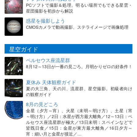
PCソフトで撮影＆処理。明るい場所でもできる星雲・
星団撮影を初歩から解説
惑星を撮影しよう
CMOSカメラで動画撮影、ステライメージで画像処理
星空ガイド
ペルセウス座流星群
8月12～13日が一番の見ごろ。月明かりゼロの好条件！
夏休み 天体観察ガイド
夏の大三角、天の川、流星群、星空撮影。初級者向け
の観察ガイド
8月の見どころ
金星（夕方～宵）、火星（未明～明け方）、土星（宵
～明け方）／2日：水星が西方最大離角／12～13日：ペ
ルセウス座流星群が極大／13日未明：スペインなどで
皆既日食／15日：金星が東方最大離角／16日夕方～
宵：細い月と金星が接近／…