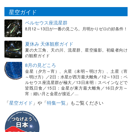
星空ガイド
ペルセウス座流星群
8月12～13日が一番の見ごろ。月明かりゼロの好条件！
夏休み 天体観察ガイド
夏の大三角、天の川、流星群、星空撮影。初級者向け
の観察ガイド
8月の見どころ
金星（夕方～宵）、火星（未明～明け方）、土星（宵
～明け方）／2日：水星が西方最大離角／12～13日：ペ
ルセウス座流星群が極大／13日未明：スペインなどで
皆既日食／15日：金星が東方最大離角／16日夕方～
宵：細い月と金星が接近／…
「
星空ガイド
」や「
特集一覧
」もご覧ください