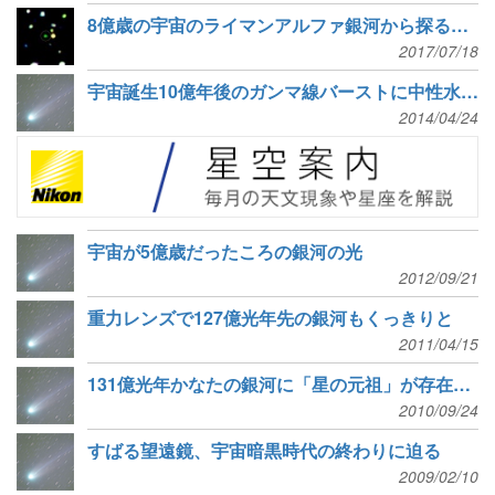
8億歳の宇宙のライマンアルファ銀河から探る宇宙再電離
2017/07/18
宇宙誕生10億年後のガンマ線バーストに中性水素の痕跡
2014/04/24
宇宙が5億歳だったころの銀河の光
2012/09/21
重力レンズで127億光年先の銀河もくっきりと
2011/04/15
131億光年かなたの銀河に「星の元祖」が存在か 宇宙史完成は間近
2010/09/24
すばる望遠鏡、宇宙暗黒時代の終わりに迫る
2009/02/10