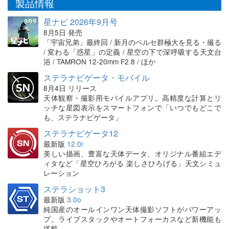
製品情報
星ナビ 2026年9月号
8月5日 発売
「宇宙兄弟」最終回 / 新月のペルセ群極大を見る・撮る
/ 変わる「惑星」の定義 / 星空の下で深呼吸する天文台
浴 / TAMRON 12-20mm F2.8 / ほか
ステラナビゲータ・モバイル
8月4日 リリース
天体観察・撮影用モバイルアプリ。高精度な計算とリ
ッチな星図表示をスマートフォンで「いつでもどこで
も、ステラナビゲータ」
ステラナビゲータ12
最新版
12.0i
美しい描画、豊富な天体データ、オリジナル番組エデ
ィタなど「星空ひろがる 楽しさひろげる」天文シミュ
レーション
ステラショット3
最新版
3.0o
純国産のオールインワン天体撮影ソフトがパワーアッ
プ。ライブスタックやオートフォーカスなど新機能も
搭載