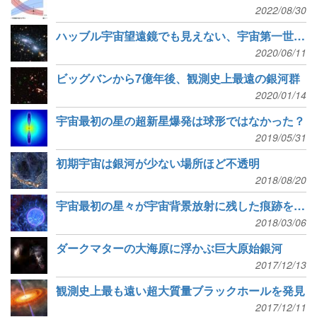
2022/08/30
ハッブル宇宙望遠鏡でも見えない、宇宙第一世代の恒星
2020/06/11
ビッグバンから7億年後、観測史上最遠の銀河群
2020/01/14
宇宙最初の星の超新星爆発は球形ではなかった？
2019/05/31
初期宇宙は銀河が少ない場所ほど不透明
2018/08/20
宇宙最初の星々が宇宙背景放射に残した痕跡を初検出
2018/03/06
ダークマターの大海原に浮かぶ巨大原始銀河
2017/12/13
観測史上最も遠い超大質量ブラックホールを発見
2017/12/11