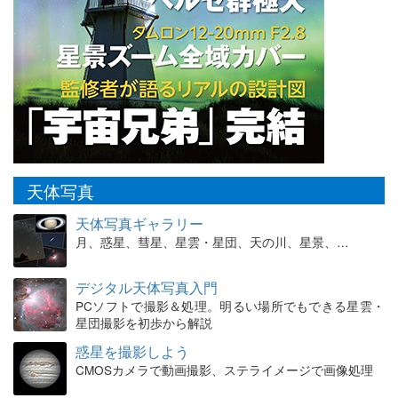
天体写真
天体写真ギャラリー
月、惑星、彗星、星雲・星団、天の川、星景、…
デジタル天体写真入門
PCソフトで撮影＆処理。明るい場所でもできる星雲・
星団撮影を初歩から解説
惑星を撮影しよう
CMOSカメラで動画撮影、ステライメージで画像処理