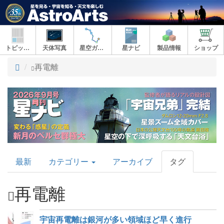
トピックス
天体写真
星空ガイド
星ナビ
製品情報
ショップ
ト
再電離
ッ
プ
AstroArts
最新
カテゴリー
アーカイブ
タグ
Topics
再電離
宇宙再電離は銀河が多い領域ほど早く進行