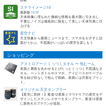
ステライメージ10
最新版
10.0f
天体画像に埋もれた微細な情報を最大限に引き出し、
不要なノイズは徹底的に除去して美しい天体写真に仕
上げる
星空ナビ
天文現象から最新ニュースまで、スマホをかざすと話
題がうかぶ。不思議がいっぱいの星空を楽しもう
ショッピング
アストロアーツ くっつくタオル 〜 包むーん
表面と裏面を合わせるとぴたっとくっつく不思議なタ
オル。ペットボトルやスマホ、アイピースやケーブル
等を結び目なしで包んで収納。表面には月面をプリン
ト。
オリジナル 天文タンブラー
【星空に乾杯！】黄道12星座とマウナケアの星空をデ
ザインしたステンレスサーモタンブラー。黄道12星座
に新色モカブラウンが追加。