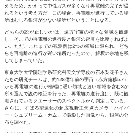
えるため、かえって中性ガスが多くなり再電離の完了が遅
れるという考え方だ。この場合、再電離が進行している場
所はむしろ銀河が少ない場所だということになる。
どちらの説が正しいかは、遠方宇宙の様々な領域を観測
し、そこでの再電離の進行度と銀河の密度を比較すればよ
い。ただ、これまでの観測例は2つの領域に限られ、どち
らも再電離の進行が遅い場所だったので、解釈の余地を残
してしまっていた。
東京大学大学院理学系研究科天文学専攻の石本梨花子さん
たちの研究チームは、約128億年前の宇宙（赤方偏移5.7）
から再電離の進行が極端に遅い領域と速い領域を含む3か
所を選んで説の検証を行った。再電離の進行度は、既に観
測されているクエーサーのスペクトルから判定している。
さらに、すばる望遠鏡の超広視野主焦点カメラ「ハイパ
ー・シュプリーム・カム」で撮影した画像から、銀河の分
布を調べた。