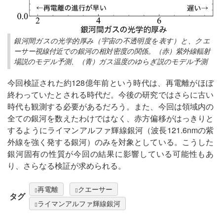
銀河間ガスの光学的厚み（宇宙の不透明度を表す）と、クエ
ーサー視線付近での銀河の相対密度の関係。（赤）紫外線輻射
場説のモデル予測、（青）ガス温度のゆらぎ説のモデル予測
今回検証された約128億年前という時代は、再電離がほぼ
終わっていたとされる時代だ。今後の研究ではさらに古い
時代も観測する必要があるだろう。また、今回は領域内の
全ての銀河を数えたわけではなく、赤方偏移がはっきりと
するようにライマンアルファ輝線銀河（波長121.6nmの紫
外線を強く発する銀河）のみを対象としている。こうした
銀河固有の性質が今回の結果に影響している可能性もあ
り、さらなる検証が求められる。
再電離
クエーサー
タグ
ライマンアルファ輝線銀河