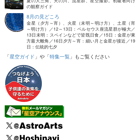
夏の大三角、天の川、流星群、星空撮影。初級者向け
の観察ガイド
8月の見どころ
金星（夕方～宵）、火星（未明～明け方）、土星（宵
～明け方）／12～13日：ペルセウス座流星群が極大／
13日未明：スペインなどで皆既日食／15日：金星が東
方最大離角／16日夕方～宵：細い月と金星が接近／19
日：伝統的七夕
「
星空ガイド
」や「
特集一覧
」もご覧ください