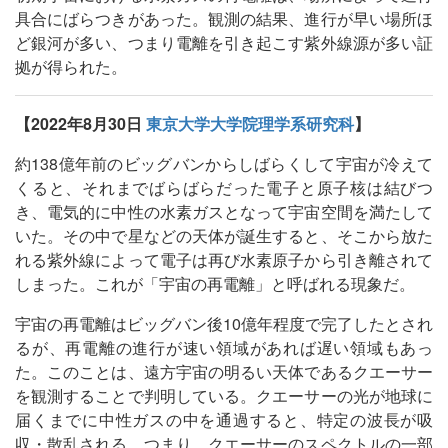
具合にばらつきがあった。観測の結果、進行が早い場所ほ
ど銀河が多い、つまり電離を引き起こす紫外線源が多い証
拠が得られた。
【2022年8月30日
東京大学大学院理学系研究科
】
約138億年前のビッグバンからしばらくして宇宙が冷えて
くると、それまでばらばらだった電子と原子核は結びつ
き、電気的に中性の水素ガスとなって宇宙空間を満たして
いた。その中で星などの天体が誕生すると、そこから放た
れる紫外線によって電子は再び水素原子から引き離されて
しまった。これが「宇宙の再電離」と呼ばれる現象だ。
宇宙の再電離はビッグバン後10億年程度で完了したとされ
るが、再電離の進行が速い領域があれば遅い領域もあっ
た。このことは、遠方宇宙の明るい天体であるクエーサー
を観測することで判明している。クエーサーの光が地球に
届くまでに中性ガスの中を通過すると、特定の波長が吸
収・散乱される。つまり、クエーサーのスペクトルの一部