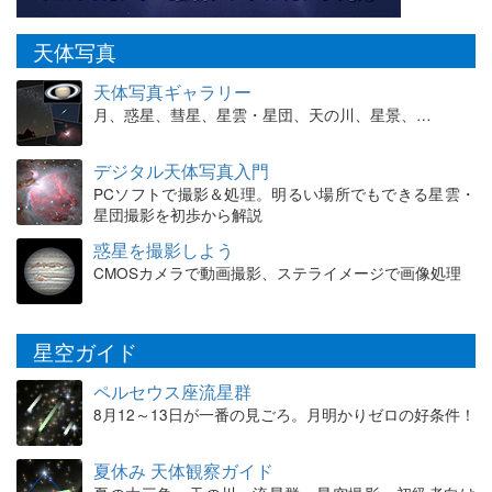
天体写真
天体写真ギャラリー
月、惑星、彗星、星雲・星団、天の川、星景、…
デジタル天体写真入門
PCソフトで撮影＆処理。明るい場所でもできる星雲・
星団撮影を初歩から解説
惑星を撮影しよう
CMOSカメラで動画撮影、ステライメージで画像処理
星空ガイド
ペルセウス座流星群
8月12～13日が一番の見ごろ。月明かりゼロの好条件！
夏休み 天体観察ガイド