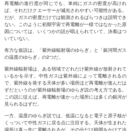
再電離の進行度が同じでも、単純にガスの密度が高けれ
ば、それだけクエーサーが減光されやすい可能性がある。
だが、ガスの密度だけでは観測されるばらつきは説明でき
ない。このように初期宇宙で再電離が一様ではなかった原
因については、いくつかの説が唱えられていて、決着はつ
いていない。
有力な仮説は、「紫外線輻射場のゆらぎ」と「銀河間ガス
の温度のゆらぎ」の2つだ。
紫外線輻射場は、ある領域でどれだけ紫外線が放射されて
いるかを示す。中性ガスは紫外線によって電離されるの
で、紫外線を発する天体が多い場所ほど再電離が進んだは
ずだというのが紫外線輻射場のゆらぎ説の考え方である。
この説に従えば、再電離が速かった場所には多くの銀河が
見られるはずだ。
一方、温度のゆらぎ説では、低温になると電子と原子核が
くっついて中性ガスに戻る点に注目する。天体が生まれた
場所は真っ先に電離されるが、その分だけ時間をかけて冷