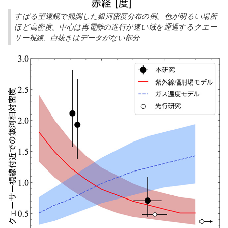
すばる望遠鏡で観測した銀河密度分布の例。色が明るい場所
ほど高密度。中心は再電離の進行が速い域を通過するクエー
サー視線、白抜きはデータがない部分