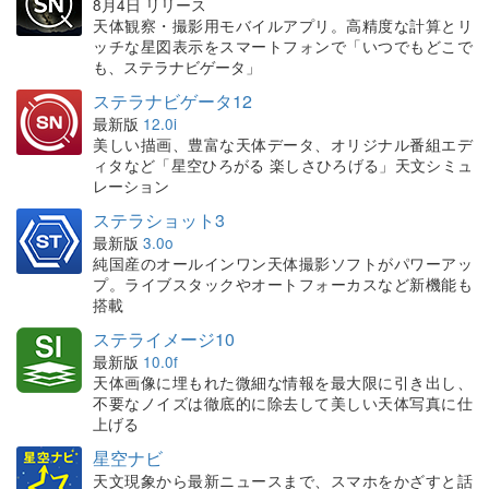
8月4日 リリース
天体観察・撮影用モバイルアプリ。高精度な計算とリ
ッチな星図表示をスマートフォンで「いつでもどこで
も、ステラナビゲータ」
ステラナビゲータ12
最新版
12.0i
美しい描画、豊富な天体データ、オリジナル番組エデ
ィタなど「星空ひろがる 楽しさひろげる」天文シミュ
レーション
ステラショット3
最新版
3.0o
純国産のオールインワン天体撮影ソフトがパワーアッ
プ。ライブスタックやオートフォーカスなど新機能も
搭載
ステライメージ10
最新版
10.0f
天体画像に埋もれた微細な情報を最大限に引き出し、
不要なノイズは徹底的に除去して美しい天体写真に仕
上げる
星空ナビ
天文現象から最新ニュースまで、スマホをかざすと話