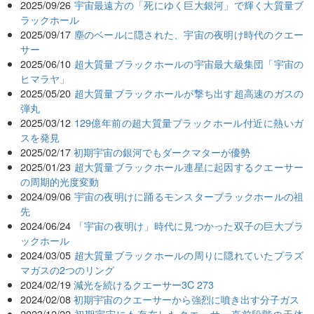
2025/09/26
宇宙最遠方の「死にゆく巨大銀河」で輝く大質量ブ
ラックホール
2025/09/17
塵のベールに隠された、宇宙の夜明け時代のクエー
サー
2025/06/10
超大質量ブラックホールの宇宙最大級集団「宇宙の
ヒマラヤ」
2025/05/20
超大質量ブラックホールが撃ち出す超高速のガスの
弾丸
2025/03/12
129億年前の超大質量ブラックホール付近に熱いガ
スを発見
2025/02/17
初期宇宙の銀河でもダークマターが優勢
2025/01/23
超大質量ブラックホール連星に起因するクエーサー
の周期的光度変動
2024/09/06
宇宙の夜明けに踊るモンスターブラックホールの祖
先
2024/06/24
「宇宙の夜明け」時代に見つかった双子の巨大ブラ
ックホール
2024/03/05
超大質量ブラックホールの周りに隠れていたプラズ
マガスの2つのリング
2024/02/19
減光を続けるクエーサー3C 273
2024/02/08
初期宇宙のクエーサーから強烈に噴き出す分子ガス
2023/12/22
初期宇宙にも存在したクエーサー直前段階の天体