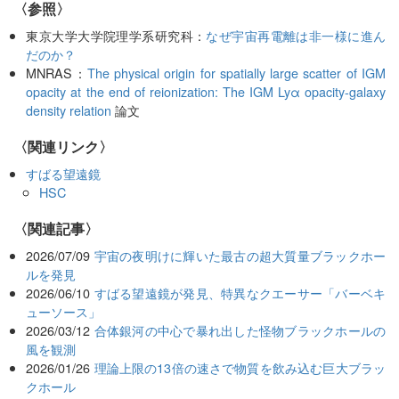
〈参照〉
東京大学大学院理学系研究科：
なぜ宇宙再電離は非一様に進ん
だのか？
MNRAS：
The physical origin for spatially large scatter of IGM
opacity at the end of reionization: The IGM Lyα opacity-galaxy
density relation
論文
〈関連リンク〉
すばる望遠鏡
HSC
関連記事
2026/07/09
宇宙の夜明けに輝いた最古の超大質量ブラックホー
ルを発見
2026/06/10
すばる望遠鏡が発見、特異なクエーサー「バーベキ
ューソース」
2026/03/12
合体銀河の中心で暴れ出した怪物ブラックホールの
風を観測
2026/01/26
理論上限の13倍の速さで物質を飲み込む巨大ブラッ
クホール