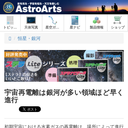
トピックス
天体写真
星空ガイド
星ナビ
製品情報
ショップ
ト
恒星・銀河
ッ
プ
宇宙再電離は銀河が多い領域ほど早く
進行
初期宇宙における水素ガスの再電離は、場所によって進行