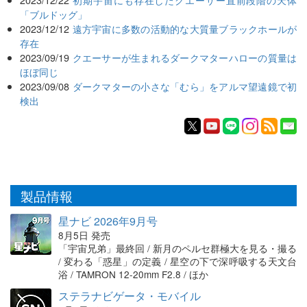
「ブルドッグ」
2023/12/12
遠方宇宙に多数の活動的な大質量ブラックホールが
存在
2023/09/19
クエーサーが生まれるダークマターハローの質量は
ほぼ同じ
2023/09/08
ダークマターの小さな「むら」をアルマ望遠鏡で初
検出
製品情報
星ナビ 2026年9月号
8月5日 発売
「宇宙兄弟」最終回 / 新月のペルセ群極大を見る・撮る
/ 変わる「惑星」の定義 / 星空の下で深呼吸する天文台
浴 / TAMRON 12-20mm F2.8 / ほか
ステラナビゲータ・モバイル