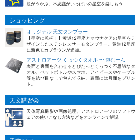
題がうかぶ。不思議がいっぱいの星空を楽しもう
ショッピング
オリジナル 天文タンブラー
【星空に乾杯！】黄道12星座とマウナケアの星空をデ
ザインしたステンレスサーモタンブラー。黄道12星座
に新色モカブラウンが追加。
アストロアーツ くっつくタオル 〜 包むーん
表面と裏面を合わせるとぴたっとくっつく不思議なタ
オル。ペットボトルやスマホ、アイピースやケーブル
等を結び目なしで包んで収納。表面には月面をプリン
ト。
天文講習会
天体写真撮影や画像処理、アストロアーツのソフトウ
ェアの使いこなし方法などをオンラインで解説