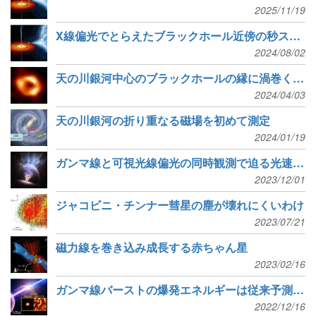
2025/11/19
X線偏光でとらえたブラックホール近傍の秒スケール変動
2024/08/02
天の川銀河中心のブラックホールの縁に渦巻く磁場構造を発見
2024/04/03
天の川銀河の折り重なる磁場を初めて測定
2024/01/19
ガンマ線と可視光線偏光の同時観測で迫る光速ジェット
2023/12/01
ジャコビニ・チンナー彗星の塵が壊れにくいわけ
2023/07/21
磁力線を巻き込み成長する赤ちゃん星
2023/02/16
ガンマ線バーストの爆発エネルギーは従来予測の約4倍
2022/12/16