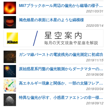
M87ブラックホール周辺の偏光から磁場の様子をとらえた
2021/03/31
褐色矮星の表面に木星のような縞模様
2020/05/14
ガンマ線バーストの電波残光の偏光測定に初成功
2019/11/15
原始惑星系円盤の偏光観測からダークマターの正体に迫る
2019/06/06
高エネルギー現象と関係か、一部の太陽フレアで見られるHα偏光
2019/03/04
特異な偏光が示す、小惑星ファエトンの非一様な反射特性
2018/09/12