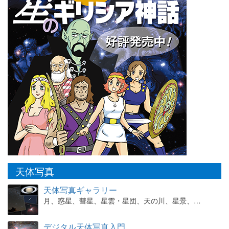
天体写真
天体写真ギャラリー
月、惑星、彗星、星雲・星団、天の川、星景、…
デジタル天体写真入門