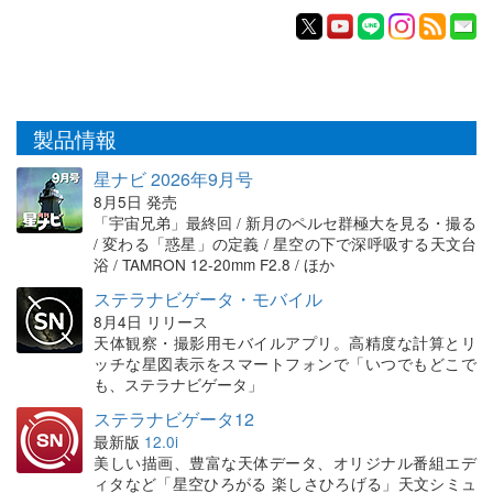
製品情報
星ナビ 2026年9月号
8月5日 発売
「宇宙兄弟」最終回 / 新月のペルセ群極大を見る・撮る
/ 変わる「惑星」の定義 / 星空の下で深呼吸する天文台
浴 / TAMRON 12-20mm F2.8 / ほか
ステラナビゲータ・モバイル
8月4日 リリース
天体観察・撮影用モバイルアプリ。高精度な計算とリ
ッチな星図表示をスマートフォンで「いつでもどこで
も、ステラナビゲータ」
ステラナビゲータ12
最新版
12.0i
美しい描画、豊富な天体データ、オリジナル番組エデ
ィタなど「星空ひろがる 楽しさひろげる」天文シミュ