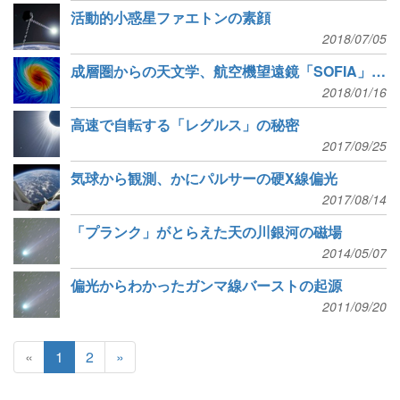
活動的小惑星ファエトンの素顔
2018/07/05
成層圏からの天文学、航空機望遠鏡「SOFIA」の成果
2018/01/16
高速で自転する「レグルス」の秘密
2017/09/25
気球から観測、かにパルサーの硬X線偏光
2017/08/14
「プランク」がとらえた天の川銀河の磁場
2014/05/07
偏光からわかったガンマ線バーストの起源
2011/09/20
«
1
2
»