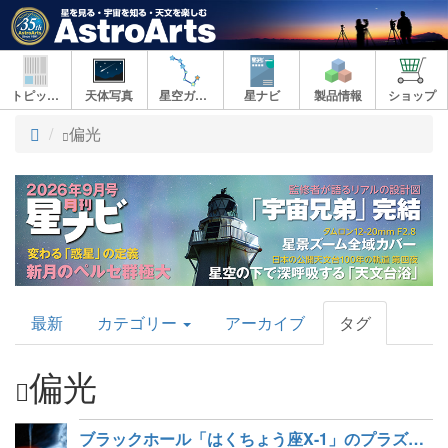
トピックス
天体写真
星空ガイド
星ナビ
製品情報
ショップ
ト
偏光
ッ
プ
AstroArts
最新
カテゴリー
アーカイブ
タグ
Topics
偏光
ブラックホール「はくちょう座X-1」のプラズマの形がわかった