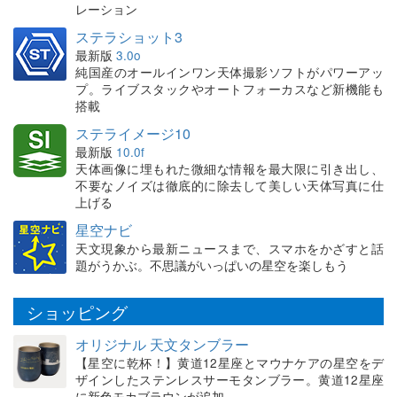
レーション
ステラショット3
最新版
3.0o
純国産のオールインワン天体撮影ソフトがパワーアッ
プ。ライブスタックやオートフォーカスなど新機能も
搭載
ステライメージ10
最新版
10.0f
天体画像に埋もれた微細な情報を最大限に引き出し、
不要なノイズは徹底的に除去して美しい天体写真に仕
上げる
星空ナビ
天文現象から最新ニュースまで、スマホをかざすと話
題がうかぶ。不思議がいっぱいの星空を楽しもう
ショッピング
オリジナル 天文タンブラー
【星空に乾杯！】黄道12星座とマウナケアの星空をデ
ザインしたステンレスサーモタンブラー。黄道12星座
に新色モカブラウンが追加。