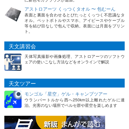
アストロアーツ くっつくタオル 〜 包むーん
表面と裏面を合わせるとぴたっとくっつく不思議なタ
オル。ペットボトルやスマホ、アイピースやケーブル
等を結び目なしで包んで収納。表面には月面をプリン
ト。
天文講習会
天体写真撮影や画像処理、アストロアーツのソフトウ
ェアの使いこなし方法などをオンラインで解説
天文ツアー
モンゴル「星空」ゲル・キャンプツアー
ウランバートルから西へ250km以上離れたゲルに連
泊。光害のない場所でペルセ群や星空を楽しめます