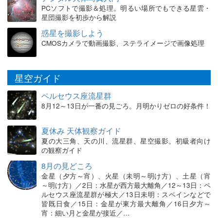
PCソフトで撮影＆処理。明るい場所でもできる星雲・
星団撮影を初歩から解説
惑星を撮影しよう
CMOSカメラで動画撮影、ステライメージで画像処理
星空ガイド
ペルセウス座流星群
8月12～13日が一番の見ごろ。月明かりゼロの好条件！
夏休み 天体観察ガイド
夏の大三角、天の川、流星群、星空撮影。初級者向け
の観察ガイド
8月の見どころ
金星（夕方～宵）、火星（未明～明け方）、土星（宵
～明け方）／2日：水星が西方最大離角／12～13日：ペ
ルセウス座流星群が極大／13日未明：スペインなどで
皆既日食／15日：金星が東方最大離角／16日夕方～
宵：細い月と金星が接近／…