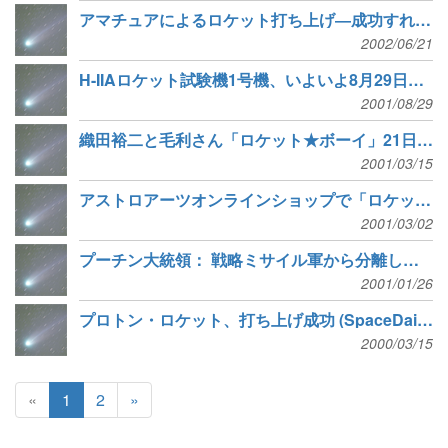
アマチュアによるロケット打ち上げ―成功すれば世界初
2002/06/21
H-IIAロケット試験機1号機、いよいよ8月29日打ち上げ
2001/08/29
織田裕二と毛利さん「ロケット★ボーイ」21日最終回でも共演
2001/03/15
アストロアーツオンラインショップで「ロケット★ボーイ」グッズ特集
2001/03/02
プーチン大統領： 戦略ミサイル軍から分離して「宇宙軍」を新設
2001/01/26
プロトン・ロケット、打ち上げ成功 (SpaceDaily)
2000/03/15
«
1
2
»