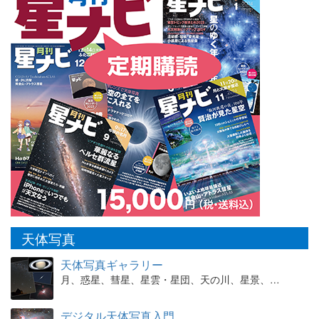
天体写真
天体写真ギャラリー
月、惑星、彗星、星雲・星団、天の川、星景、…
デジタル天体写真入門