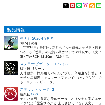
製品情報
星ナビ 2026年9月号
8月5日 発売
「宇宙兄弟」最終回 / 新月のペルセ群極大を見る・撮る
/ 変わる「惑星」の定義 / 星空の下で深呼吸する天文台
浴 / TAMRON 12-20mm F2.8 / ほか
ステラナビゲータ・モバイル
8月4日 リリース
天体観察・撮影用モバイルアプリ。高精度な計算とリ
ッチな星図表示をスマートフォンで「いつでもどこで
も、ステラナビゲータ」
ステラナビゲータ12
最新版
12.0i
美しい描画、豊富な天体データ、オリジナル番組エデ
ィタなど「星空ひろがる 楽しさひろげる」天文シミュ