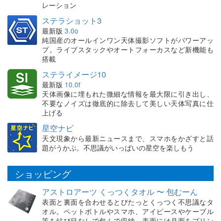
レーション
ステラショット3
最新版
3.0o
純国産のオールインワン天体撮影ソフトがパワーアッ
プ。ライブスタックやオートフォーカスなど新機能も
搭載
ステライメージ10
最新版
10.0f
天体画像に埋もれた微細な情報を最大限に引き出し、
不要なノイズは徹底的に除去して美しい天体写真に仕
上げる
星空ナビ
天文現象から最新ニュースまで、スマホをかざすと話
題がうかぶ。不思議がいっぱいの星空を楽しもう
ショッピング
アストロアーツ くっつくタオル 〜 包むーん
表面と裏面を合わせるとぴたっとくっつく不思議なタ
オル。ペットボトルやスマホ、アイピースやケーブル
等を結び目なしで包んで収納。表面には月面をプリン