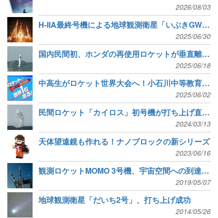
2026/08/03
H-IIA最終号機による地球観測衛星「いぶきGW」の打ち上げ成功
2025/06/30
国内民間初、ホンダの再使用ロケットが垂直離着陸に成功
2025/06/18
中高生がロケット世界大会へ！小石川中等教育学校ロケット班クラウドファンディング
2025/06/02
民間ロケット「カイロス」初号機が打ち上げ直後に飛行中断、破壊
2024/03/13
天体望遠鏡も作れる！ナノブロックの新シリーズ
2023/06/16
観測ロケットMOMO 3号機、宇宙空間への到達に成功
2019/05/07
地球観測衛星「だいち2号」、打ち上げ成功
2014/05/26