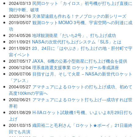
2024/03/13
民間ロケット「カイロス」初号機が打ち上げ直後に
飛行中断、破壊
2023/06/16
天体望遠鏡も作れる！ナノブロックの新シリーズ
2019/05/07
観測ロケットMOMO 3号機、宇宙空間への到達に成
功
2014/05/26
地球観測衛星「だいち2号」、打ち上げ成功
2011/09/21
NASAの次世代打ち上げシステム「SLS」とは
2011/09/21
23、24日に「はやぶさ」打ち上げの地・肝付町で宇
宙イベント
2007/05/17
JAXA、6機の公募小型衛星に打ち上げ機会を提供
2006/12/04
理系進路選支援事業 ロケットガール養成講座
2006/07/06
目指すは月、そして火星 − NASAの新世代ロケット
「アレス」
2004/05/27
アマチュアによるロケットの打ち上げ成功、初めて
高度100kmの宇宙へ
2002/06/21
アマチュアによるロケット打ち上げ―成功すれば世
界初
2001/08/29
H-IIAロケット試験機1号機、いよいよ8月29日打ち
上げ
2001/03/15
織田裕二と毛利さん「ロケット★ボーイ」21日最終
回でも共演