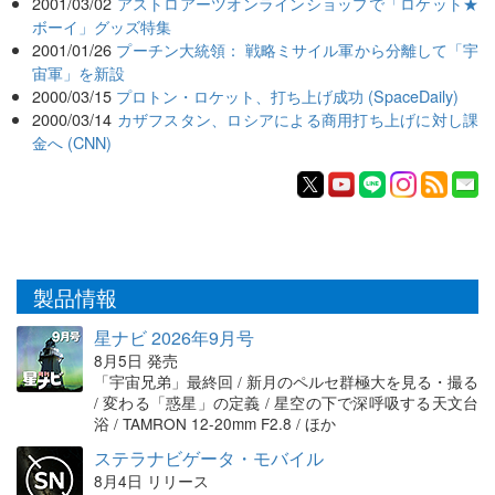
2001/03/02
アストロアーツオンラインショップで「ロケット★
ボーイ」グッズ特集
2001/01/26
プーチン大統領： 戦略ミサイル軍から分離して「宇
宙軍」を新設
2000/03/15
プロトン・ロケット、打ち上げ成功 (SpaceDaily)
2000/03/14
カザフスタン、ロシアによる商用打ち上げに対し課
金へ (CNN)
製品情報
星ナビ 2026年9月号
8月5日 発売
「宇宙兄弟」最終回 / 新月のペルセ群極大を見る・撮る
/ 変わる「惑星」の定義 / 星空の下で深呼吸する天文台
浴 / TAMRON 12-20mm F2.8 / ほか
ステラナビゲータ・モバイル
8月4日 リリース