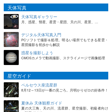
天体写真
天体写真ギャラリー
月、惑星、彗星、星雲・星団、天の川、星景、…
デジタル天体写真入門
PCソフトで撮影＆処理。明るい場所でもできる星雲・
星団撮影を初歩から解説
惑星を撮影しよう
CMOSカメラで動画撮影、ステライメージで画像処理
星空ガイド
ペルセウス座流星群
8月12～13日が一番の見ごろ。月明かりゼロの好条件！
夏休み 天体観察ガイド
夏の大三角、天の川、流星群、星空撮影。初級者向け