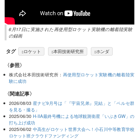
6月17日に実施された再使用型ロケット実験機の離着陸実験
の録画
タグ
ロケット
本田技術研究所
ホンダ
〈参照〉
株式会社本田技術研究所：
再使用型ロケット実験機の離着陸実
験に成功
関連記事
2026/08/03
星ナビ9月号は「『宇宙兄弟』完結」と「ペルセ群
を見る・撮る」
2025/06/30
H-IIA最終号機による地球観測衛星「いぶきGW」の
打ち上げ成功
2025/06/02
中高生がロケット世界大会へ！小石川中等教育学校
ロケット班クラウドファンディング