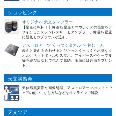
ショッピング
オリジナル 天文タンブラー
【星空に乾杯！】黄道12星座とマウナケアの星空をデ
ザインしたステンレスサーモタンブラー。黄道12星座
に新色モカブラウンが追加。
アストロアーツ くっつくタオル 〜 包むーん
表面と裏面を合わせるとぴたっとくっつく不思議なタ
オル。ペットボトルやスマホ、アイピースやケーブル
等を結び目なしで包んで収納。表面には月面をプリン
ト。
天文講習会
天体写真撮影や画像処理、アストロアーツのソフトウ
ェアの使いこなし方法などをオンラインで解説
天文ツアー