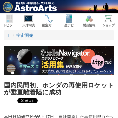
トピックス
天体写真
星空ガイド
星ナビ
製品情報
ショップ
ト
宇宙開発
ッ
プ
国内民間初、ホンダの再使用ロケット
が垂直離着陸に成功
本田技術研究所が6月17日、自社開発した再使用型ロケッ