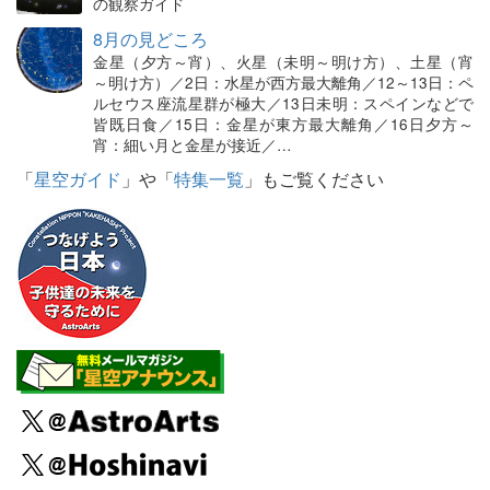
の観察ガイド
8月の見どころ
金星（夕方～宵）、火星（未明～明け方）、土星（宵
～明け方）／2日：水星が西方最大離角／12～13日：ペ
ルセウス座流星群が極大／13日未明：スペインなどで
皆既日食／15日：金星が東方最大離角／16日夕方～
宵：細い月と金星が接近／…
「
星空ガイド
」や「
特集一覧
」もご覧ください