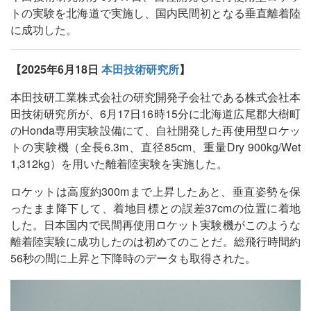
トの実験を北海道で実施し、国内民間初となる垂直離着陸
に成功した。
【2025年6月18日
本田技術研究所
】
本田技研工業株式会社の研究開発子会社である株式会社本
田技術研究所が、6月17日16時15分に北海道広尾郡大樹町
のHonda専用実験設備にて、自社開発した再使用型ロケッ
トの実験機（全長6.3m、直径85cm、重量Dry 900kg/Wet
1,312kg）を用いた離着陸実験を実施した。
ロケットは高度約300mまで上昇したあと、垂直姿勢を保
ったまま降下して、着地目標との誤差37cmの位置に着地
した。日本国内で民間再使用ロケット実験機がこのような
離着陸実験に成功したのは初めてのことだ。総飛行時間約
56秒の間に上昇と下降時のデータも取得された。