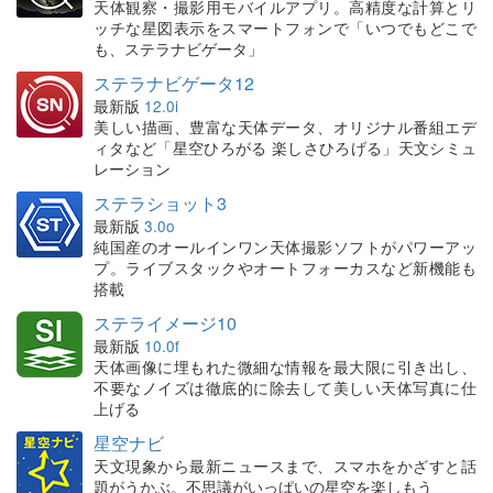
天体観察・撮影用モバイルアプリ。高精度な計算とリ
ッチな星図表示をスマートフォンで「いつでもどこで
も、ステラナビゲータ」
ステラナビゲータ12
最新版
12.0i
美しい描画、豊富な天体データ、オリジナル番組エデ
ィタなど「星空ひろがる 楽しさひろげる」天文シミュ
レーション
ステラショット3
最新版
3.0o
純国産のオールインワン天体撮影ソフトがパワーアッ
プ。ライブスタックやオートフォーカスなど新機能も
搭載
ステライメージ10
最新版
10.0f
天体画像に埋もれた微細な情報を最大限に引き出し、
不要なノイズは徹底的に除去して美しい天体写真に仕
上げる
星空ナビ
天文現象から最新ニュースまで、スマホをかざすと話
題がうかぶ。不思議がいっぱいの星空を楽しもう