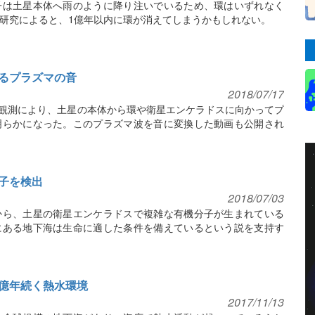
子は土星本体へ雨のように降り注いでいるため、環はいずれなく
研究によると、1億年以内に環が消えてしまうかもしれない。
るプラズマの音
2018/07/17
の観測により、土星の本体から環や衛星エンケラドスに向かってプ
明らかになった。このプラズマ波を音に変換した動画も公開され
子を検出
2018/07/03
から、土星の衛星エンケラドスで複雑な有機分子が生まれている
にある地下海は生命に適した条件を備えているという説を支持す
億年続く熱水環境
2017/11/13