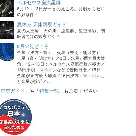
ペルセウス座流星群
8月12～13日が一番の見ごろ。月明かりゼロ
の好条件！
夏休み 天体観察ガイド
夏の大三角、天の川、流星群、星空撮影。初
級者向けの観察ガイド
8月の見どころ
金星（夕方～宵）、火星（未明～明け方）、
土星（宵～明け方）／2日：水星が西方最大離
角／12～13日：ペルセウス座流星群が極大／
13日未明：スペインなどで皆既日食／15日：
金星が東方最大離角／16日夕方～宵：細い月
と金星が接近／…
「
星空ガイド
」や「
特集一覧
」もご覧ください