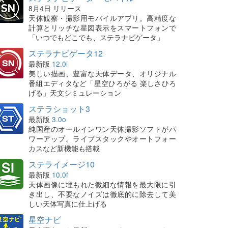
8月4日 リリース
天体観察・撮影用モバイルアプリ。高精度な
計算とリッチな星図表示をスマートフォンで
「いつでもどこでも、ステラナビゲータ」
ステラナビゲータ12
最新版
12.0i
美しい描画、豊富な天体データ、オリジナル
番組エディタなど「星空ひろがる 楽しさひろ
げる」天文シミュレーション
ステラショット3
最新版
3.0o
純国産のオールインワン天体撮影ソフトがパ
ワーアップ。ライブスタックやオートフォー
カスなど新機能も搭載
ステライメージ10
最新版
10.0f
天体画像に埋もれた微細な情報を最大限に引
き出し、不要なノイズは徹底的に除去して美
しい天体写真に仕上げる
星空ナビ