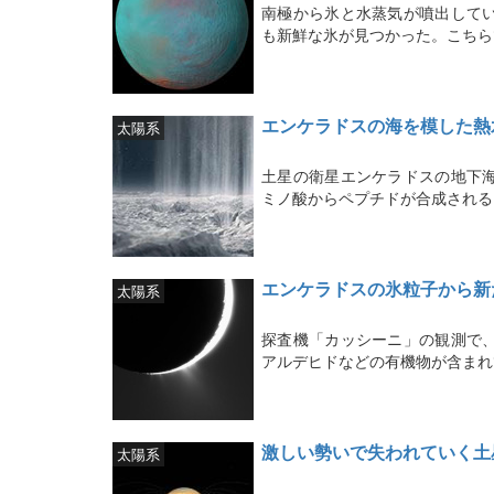
南極から氷と水蒸気が噴出して
も新鮮な氷が見つかった。こちら
エンケラドスの海を模した熱
太陽系
土星の衛星エンケラドスの地下
ミノ酸からペプチドが合成される
エンケラドスの氷粒子から新
太陽系
探査機「カッシーニ」の観測で
アルデヒドなどの有機物が含まれ
激しい勢いで失われていく土
太陽系