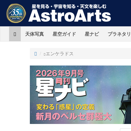
Home
天体写真
星空ガイド
星ナビ
プラネタリ
ト
エンケラドス
ッ
プ
AstroArts