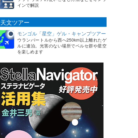
インで解説
天文ツアー
モンゴル「星空」ゲル・キャンプツアー
ウランバートルから西へ250km以上離れたゲ
ルに連泊。光害のない場所でペルセ群や星空
を楽しめます