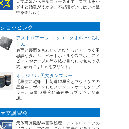
天文現象から最新ニュースまで、スマホをか
ざすと話題がうかぶ。不思議がいっぱいの星
空を楽しもう
ショッピング
アストロアーツ くっつくタオル 〜 包む
ーん
表面と裏面を合わせるとぴたっとくっつく不
思議なタオル。ペットボトルやスマホ、アイ
ピースやケーブル等を結び目なしで包んで収
納。表面には月面をプリント。
オリジナル 天文タンブラー
【星空に乾杯！】黄道12星座とマウナケアの
星空をデザインしたステンレスサーモタンブ
ラー。黄道12星座に新色モカブラウンが追
加。
天文講習会
天体写真撮影や画像処理、アストロアーツの
ソフトウェアの使いこなし方法などをオンラ