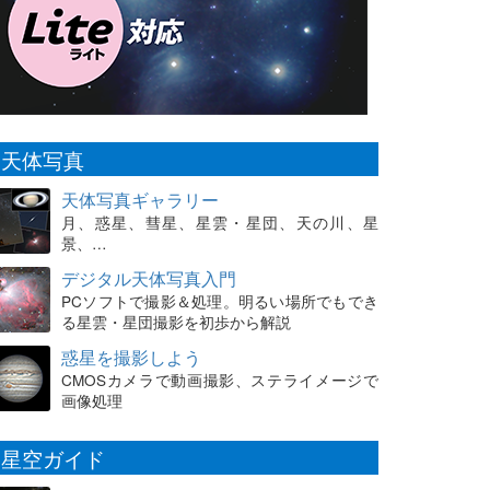
天体写真
天体写真ギャラリー
月、惑星、彗星、星雲・星団、天の川、星
景、…
デジタル天体写真入門
PCソフトで撮影＆処理。明るい場所でもでき
る星雲・星団撮影を初歩から解説
惑星を撮影しよう
CMOSカメラで動画撮影、ステライメージで
画像処理
星空ガイド