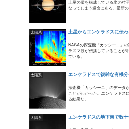
土星の環を構成している氷の粒
なってしまう運命にある。最新の
土星からエンケラドスに伝わ
太陽系
NASAの探査機「カッシーニ」
ラズマ波が伝播していることが
ている。
エンケラドスで複雑な有機分
太陽系
探査機「カッシーニ」のデータ
ことがわかった。エンケラドス
る結果だ。
エンケラドスの地下海で数十
太陽系