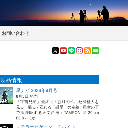
お問い合わせ
製品情報
星ナビ 2026年9月号
8月5日 発売
「宇宙兄弟」最終回 / 新月のペルセ群極大を
見る・撮る / 変わる「惑星」の定義 / 星空の下
で深呼吸する天文台浴 / TAMRON 12-20mm
F2.8 / ほか
ステラナビゲータ・モバイル