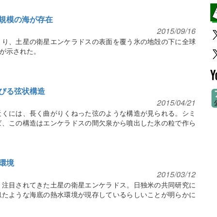
規模の海が存在
2015/09/16
より、土星の衛星エンケラドスの表面を覆う氷の地殻の下に全球
が示された。
びる弦状構造
2015/04/21
近くには、長く曲がりくねった弦のような構造が見られる。シミ
ば、この構造はエンケラドスの間欠泉から噴出した氷の粒で作ら
環境
2015/03/12
と注目されてきた土星の衛星エンケラドス。日独米の共同研究に
似たような海底の熱水環境が現存しているらしいことが明らかに