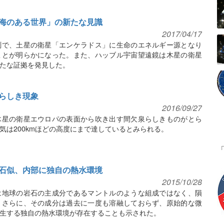
海のある世界」の新たな見識
2017/04/17
測で、土星の衛星「エンケラドス」に生命のエネルギー源となり
ことが明らかになった。また、ハッブル宇宙望遠鏡は木星の衛星
たな証拠を発見した。
らしき現象
2016/09/27
木星の衛星エウロパの表面から吹き出す間欠泉らしきものがとら
気は200kmほどの高度にまで達しているとみられる。
石似、内部に独自の熱水環境
2015/10/28
は地球の岩石の主成分であるマントルのような組成ではなく、隕
。さらに、その成分は過去に一度も溶融しておらず、原始的な微
生する独自の熱水環境が存在することも示された。