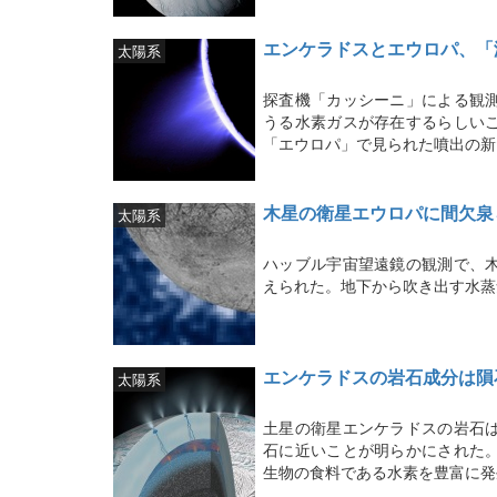
エンケラドスとエウロパ、「
太陽系
探査機「カッシーニ」による観
うる水素ガスが存在するらしい
「エウロパ」で見られた噴出の新
木星の衛星エウロパに間欠泉
太陽系
ハッブル宇宙望遠鏡の観測で、
えられた。地下から吹き出す水蒸
エンケラドスの岩石成分は隕
太陽系
土星の衛星エンケラドスの岩石
石に近いことが明らかにされた
生物の食料である水素を豊富に発