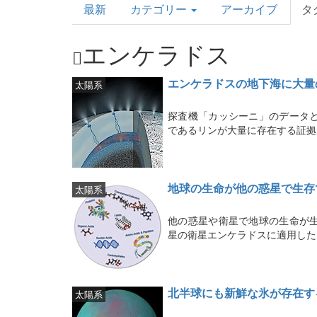
最新
カテゴリー
アーカイブ
タ
Topics
エンケラドス
エンケラドスの地下海に大量
太陽系
探査機「カッシーニ」のデータ
であるリンが大量に存在する証拠
地球の生命が他の惑星で生存
太陽系
他の惑星や衛星で地球の生命が
星の衛星エンケラドスに適用した
北半球にも新鮮な氷が存在す
太陽系