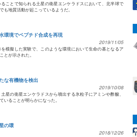
いることで知られる土星の衛星エンケラドスにおいて、北半球で
でも地質活動が起こっているようだ。
水環境でペプチド合成を再現
2019/11/05
海を模擬した実験で、このような環境において生命の基となるア
ことが示された。
たな有機物を検出
2019/10/08
、土星の衛星エンケラドスから噴出する氷粒子にアミンや酢酸、
ていることが明らかになった。
星の環
2018/12/26