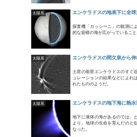
エンケラドスの地表下に全球
太陽系
探査機「カッシーニ」の観測に
的な規模の海が広がっていること
エンケラドスの間欠泉から伸
太陽系
土星の衛星エンケラドスのすぐ
ュレーションの結果などによれ
れたもののようだ。
エンケラドスの地下海に熱水
太陽系
地下に液体の海があるのでは、
より、地球の生命を育んだのと
なった。