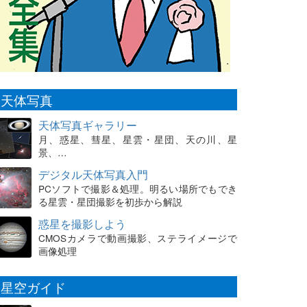
天体写真
天体写真ギャラリー
月、惑星、彗星、星雲・星団、天の川、星
景、…
デジタル天体写真入門
PCソフトで撮影＆処理。明るい場所でもでき
る星雲・星団撮影を初歩から解説
惑星を撮影しよう
CMOSカメラで動画撮影、ステライメージで
画像処理
星空ガイド