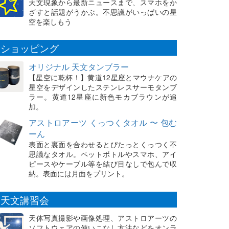
天文現象から最新ニュースまで、スマホをか
ざすと話題がうかぶ。不思議がいっぱいの星
空を楽しもう
ショッピング
オリジナル 天文タンブラー
【星空に乾杯！】黄道12星座とマウナケアの
星空をデザインしたステンレスサーモタンブ
ラー。黄道12星座に新色モカブラウンが追
加。
アストロアーツ くっつくタオル 〜 包む
ーん
表面と裏面を合わせるとぴたっとくっつく不
思議なタオル。ペットボトルやスマホ、アイ
ピースやケーブル等を結び目なしで包んで収
納。表面には月面をプリント。
天文講習会
天体写真撮影や画像処理、アストロアーツの
ソフトウェアの使いこなし方法などをオンラ