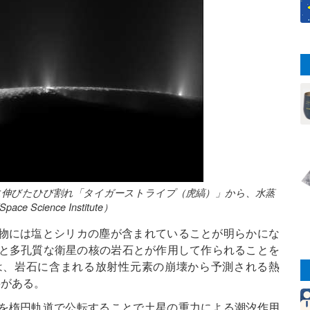
に伸びたひび割れ「タイガーストライプ（虎縞）」から、水蒸
cience Institute）
物には塩とシリカの塵が含まれていることが明らかにな
湯と多孔質な衛星の核の岩石とが作用して作られることを
は、岩石に含まれる放射性元素の崩壊から予測される熱
要がある。
を楕円軌道で公転することで土星の重力による潮汐作用