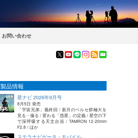
お問い合わせ
製品情報
星ナビ 2026年9月号
8月5日 発売
「宇宙兄弟」最終回 / 新月のペルセ群極大を
見る・撮る / 変わる「惑星」の定義 / 星空の下
で深呼吸する天文台浴 / TAMRON 12-20mm
F2.8 / ほか
ステラナビゲータ・モバイル