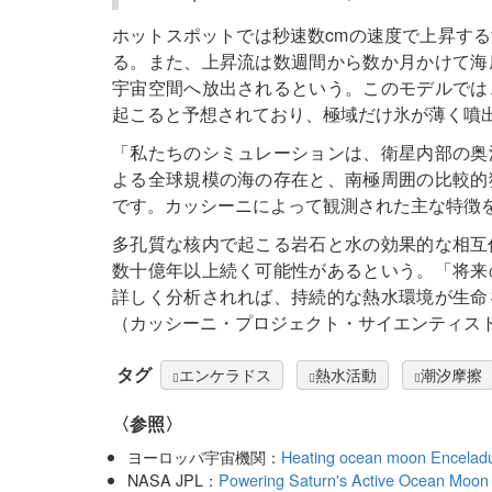
ホットスポットでは秒速数cmの速度で上昇す
る。また、上昇流は数週間から数か月かけて海
宇宙空間へ放出されるという。このモデルでは
起こると予想されており、極域だけ氷が薄く噴
「私たちのシミュレーションは、衛星内部の奥
よる全球規模の海の存在と、南極周囲の比較的
です。カッシーニによって観測された主な特徴を説明で
多孔質な核内で起こる岩石と水の効果的な相互作
数十億年以上続く可能性があるという。「将来
詳しく分析されれば、持続的な熱水環境が生命
（カッシーニ・プロジェクト・サイエンティスト Nicol
タグ
エンケラドス
熱水活動
潮汐摩擦
〈参照〉
ヨーロッパ宇宙機関：
Heating ocean moon Enceladus 
NASA JPL：
Powering Saturn's Active Ocean Moon