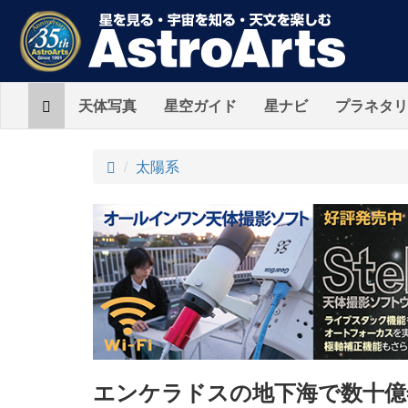
Home
天体写真
星空ガイド
星ナビ
プラネタリ
ト
太陽系
ッ
プ
エンケラドスの地下海で数十億