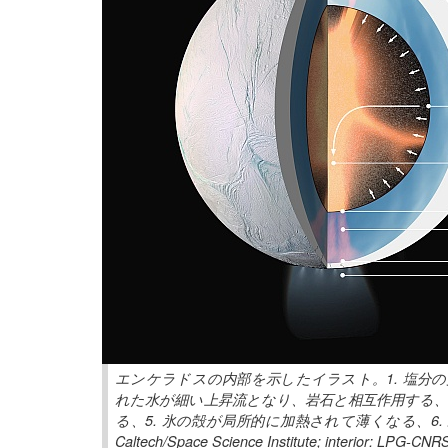
エンケラドスの内部を示したイラスト。1. 塩分の
れた水が細い上昇流となり、岩石と相互作用する、3
る、5. 氷の殻が局所的に加熱されて薄くなる、6. 
Caltech/Space Science Institute; interior: LPG-CN