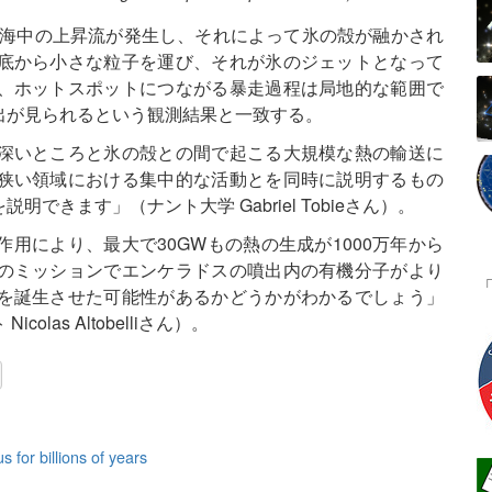
る海中の上昇流が発生し、それによって氷の殻が融かされ
底から小さな粒子を運び、それが氷のジェットとなって
、ホットスポットにつながる暴走過程は局地的な範囲で
出が見られるという観測結果と一致する。
深いところと氷の殻との間で起こる大規模な熱の輸送に
狭い領域における集中的な活動とを同時に説明するもの
きます」（ナント大学 Gabriel Tobieさん）。
用により、最大で30GWもの熱の生成が1000万年から
のミッションでエンケラドスの噴出内の有機分子がより
を誕生させた可能性があるかどうかがわかるでしょう」
as Altobelliさん）。
for billions of years