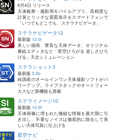
8月4日 リリース
天体観察・撮影用モバイルアプリ。高精度な
計算とリッチな星図表示をスマートフォンで
「いつでもどこでも、ステラナビゲータ」
ステラナビゲータ12
最新版
12.0i
美しい描画、豊富な天体データ、オリジナル
番組エディタなど「星空ひろがる 楽しさひろ
げる」天文シミュレーション
ステラショット3
最新版
3.0o
純国産のオールインワン天体撮影ソフトがパ
ワーアップ。ライブスタックやオートフォー
カスなど新機能も搭載
ステライメージ10
最新版
10.0f
天体画像に埋もれた微細な情報を最大限に引
き出し、不要なノイズは徹底的に除去して美
しい天体写真に仕上げる
星空ナビ