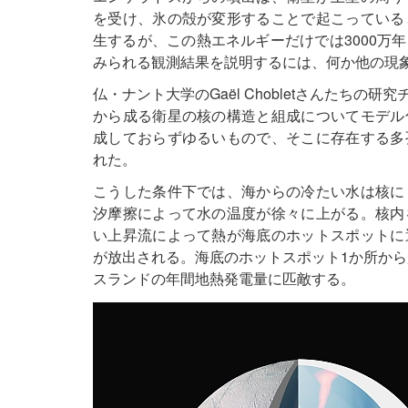
を受け、氷の殻が変形することで起こっている
生するが、この熱エネルギーだけでは3000万
みられる観測結果を説明するには、何か他の現
仏・ナント大学のGaël Chobletさんたち
から成る衛星の核の構造と組成についてモデル
成しておらずゆるいもので、そこに存在する多
れた。
こうした条件下では、海からの冷たい水は核に
汐摩擦によって水の温度が徐々に上がる。核内
い上昇流によって熱が海底のホットスポットに
が放出される。海底のホットスポット1か所から
スランドの年間地熱発電量に匹敵する。