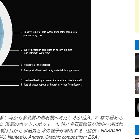
多い海から多孔質の岩石核へ冷たい水が流入、2. 核で暖めら
. 海底のホットスポット、4. 熱と岩石質物質が海中へ運ばれ
裂け目から水蒸気と氷の粒子が噴出する（提供：NASA/JPL-
RS/U. Nantes/U. Angers. Graphic composition: ESA）