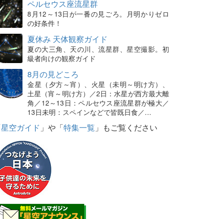
ペルセウス座流星群
8月12～13日が一番の見ごろ。月明かりゼロ
の好条件！
夏休み 天体観察ガイド
夏の大三角、天の川、流星群、星空撮影。初
級者向けの観察ガイド
8月の見どころ
金星（夕方～宵）、火星（未明～明け方）、
土星（宵～明け方）／2日：水星が西方最大離
角／12～13日：ペルセウス座流星群が極大／
13日未明：スペインなどで皆既日食／…
「
星空ガイド
」や「
特集一覧
」もご覧ください