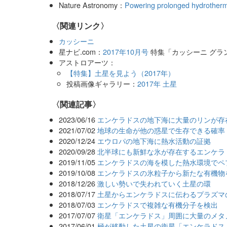
Nature Astronomy：
Powering prolonged hydrotherma
〈関連リンク〉
カッシーニ
星ナビ.com：
2017年10月号
特集「カッシーニ グラ
アストロアーツ：
【特集】土星を見よう（2017年）
投稿画像ギャラリー：
2017年 土星
関連記事
2023/06/16
エンケラドスの地下海に大量のリンが存
2021/07/02
地球の生命が他の惑星で生存できる確率
2020/12/24
エウロパの地下海に熱水活動の証拠
2020/09/28
北半球にも新鮮な氷が存在するエンケラ
2019/11/05
エンケラドスの海を模した熱水環境でペ
2019/10/08
エンケラドスの氷粒子から新たな有機物
2018/12/26
激しい勢いで失われていく土星の環
2018/07/17
土星からエンケラドスに伝わるプラズマ
2018/07/03
エンケラドスで複雑な有機分子を検出
2017/07/07
衛星「エンケラドス」周囲に大量のメタ
2017/06/01
極が移動した土星の衛星「エンケラドス