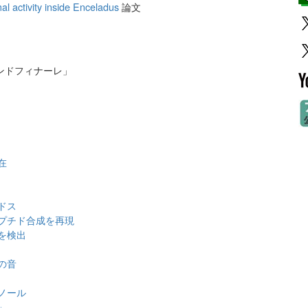
l activity inside Enceladus
論文
ンドフィナーレ」
在
ドス
プチド合成を再現
を検出
の音
ノール
」