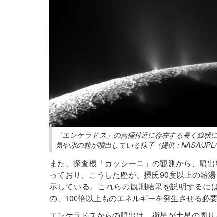
「エンケラドス」の南極付近に存在する長く線状
気や氷の粒が噴出している様子（提供：NASA/JPL/Space S
また、探査機「カッシーニ」の観測から、噴出
っており、こうした塵が、摂氏90度以上の熱
示している。これらの観測結果を説明するに
の、100倍以上ものエネルギーを発生させる必
エンケラドスからの噴出は、衛星が土星の周り