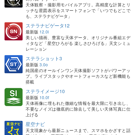
天体観察・撮影用モバイルアプリ。高精度な計算とリ
ッチな星図表示をスマートフォンで「いつでもどこで
も、ステラナビゲータ」
ステラナビゲータ12
最新版
12.0i
美しい描画、豊富な天体データ、オリジナル番組エデ
ィタなど「星空ひろがる 楽しさひろげる」天文シミュ
レーション
ステラショット3
最新版
3.0o
純国産のオールインワン天体撮影ソフトがパワーアッ
プ。ライブスタックやオートフォーカスなど新機能も
搭載
ステライメージ10
最新版
10.0f
天体画像に埋もれた微細な情報を最大限に引き出し、
不要なノイズは徹底的に除去して美しい天体写真に仕
上げる
星空ナビ
天文現象から最新ニュースまで、スマホをかざすと話