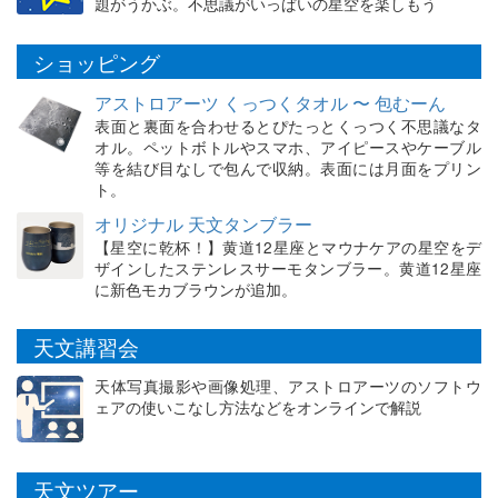
題がうかぶ。不思議がいっぱいの星空を楽しもう
ショッピング
アストロアーツ くっつくタオル 〜 包むーん
表面と裏面を合わせるとぴたっとくっつく不思議なタ
オル。ペットボトルやスマホ、アイピースやケーブル
等を結び目なしで包んで収納。表面には月面をプリン
ト。
オリジナル 天文タンブラー
【星空に乾杯！】黄道12星座とマウナケアの星空をデ
ザインしたステンレスサーモタンブラー。黄道12星座
に新色モカブラウンが追加。
天文講習会
天体写真撮影や画像処理、アストロアーツのソフトウ
ェアの使いこなし方法などをオンラインで解説
天文ツアー