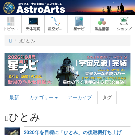
トピックス
天体写真
星空ガイド
星ナビ
製品情報
ショップ
ト
ひとみ
ッ
プ
AstroArts
最新
カテゴリー
アーカイブ
タグ
Topics
ひとみ
2020年を目標に「ひとみ」の後継機打ち上げ