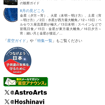
の観察ガイド
8月の見どころ
金星（夕方～宵）、火星（未明～明け方）、土星（宵
～明け方）／2日：水星が西方最大離角／12～13日：ペ
ルセウス座流星群が極大／13日未明：スペインなどで
皆既日食／15日：金星が東方最大離角／16日夕方～
宵：細い月と金星が接近／…
「
星空ガイド
」や「
特集一覧
」もご覧ください