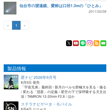
仙台市の望遠鏡、愛称は口径1.3mの「ひとみ」
2011/02/08
«
1
»
製品情報
星ナビ 2026年9月号
8月5日 発売
「宇宙兄弟」最終回 / 新月のペルセ群極大を見る・撮る
/ 変わる「惑星」の定義 / 星空の下で深呼吸する天文台
浴 / TAMRON 12-20mm F2.8 / ほか
ステラナビゲータ・モバイル
8月4日 リリース