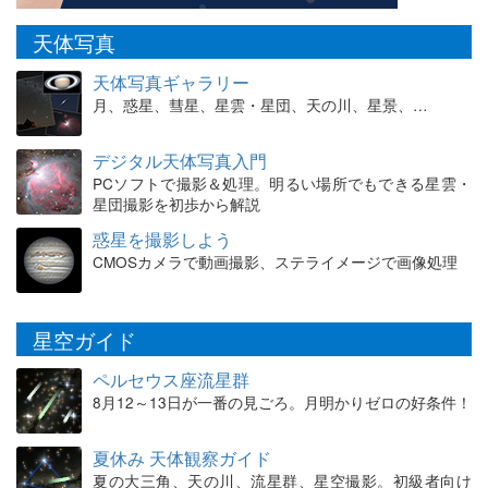
天体写真
天体写真ギャラリー
月、惑星、彗星、星雲・星団、天の川、星景、…
デジタル天体写真入門
PCソフトで撮影＆処理。明るい場所でもできる星雲・
星団撮影を初歩から解説
惑星を撮影しよう
CMOSカメラで動画撮影、ステライメージで画像処理
星空ガイド
ペルセウス座流星群
8月12～13日が一番の見ごろ。月明かりゼロの好条件！
夏休み 天体観察ガイド
夏の大三角、天の川、流星群、星空撮影。初級者向け