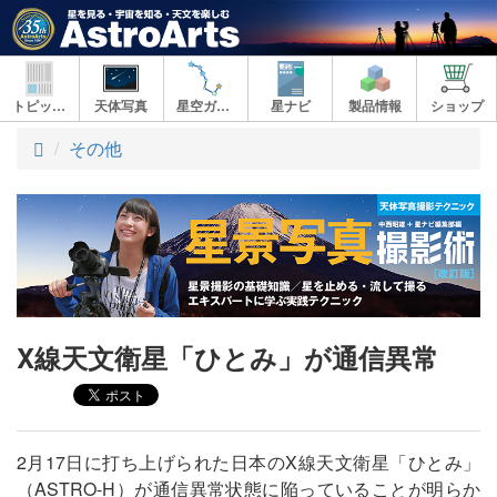
トピックス
天体写真
星空ガイド
星ナビ
製品情報
ショップ
ト
その他
ッ
プ
X線天文衛星「ひとみ」が通信異常
2月17日に打ち上げられた日本のX線天文衛星「ひとみ」
（ASTRO-H）が通信異常状態に陥っていることが明らか