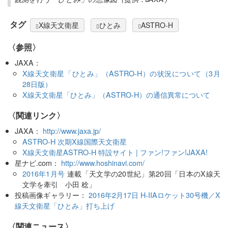
タグ
X線天文衛星
ひとみ
ASTRO-H
〈参照〉
JAXA：
X線天文衛星「ひとみ」（ASTRO-H）の状況について（3月
28日版）
X線天文衛星「ひとみ」（ASTRO-H）の通信異常について
〈関連リンク〉
JAXA：
http://www.jaxa.jp/
ASTRO-H 次期X線国際天文衛星
X線天文衛星ASTRO-H 特設サイト | ファン!ファン!JAXA!
星ナビ.com：
http://www.hoshinavi.com/
2016年1月号
連載「天文学の20世紀」第20回「日本のX線天
文学を牽引 小田 稔」
投稿画像ギャラリー：
2016年2月17日 H-IIAロケット30号機／X
線天文衛星「ひとみ」打ち上げ
〈関連ニュース〉