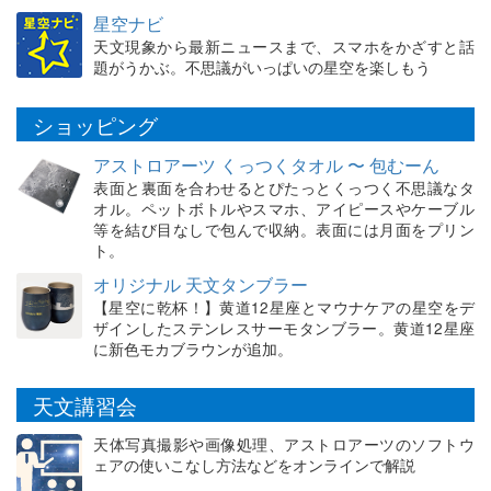
星空ナビ
天文現象から最新ニュースまで、スマホをかざすと話
題がうかぶ。不思議がいっぱいの星空を楽しもう
ショッピング
アストロアーツ くっつくタオル 〜 包むーん
表面と裏面を合わせるとぴたっとくっつく不思議なタ
オル。ペットボトルやスマホ、アイピースやケーブル
等を結び目なしで包んで収納。表面には月面をプリン
ト。
オリジナル 天文タンブラー
【星空に乾杯！】黄道12星座とマウナケアの星空をデ
ザインしたステンレスサーモタンブラー。黄道12星座
に新色モカブラウンが追加。
天文講習会
天体写真撮影や画像処理、アストロアーツのソフトウ
ェアの使いこなし方法などをオンラインで解説