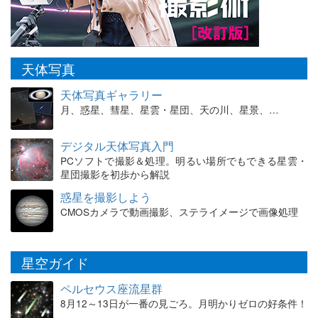
天体写真
天体写真ギャラリー
月、惑星、彗星、星雲・星団、天の川、星景、…
デジタル天体写真入門
PCソフトで撮影＆処理。明るい場所でもできる星雲・
星団撮影を初歩から解説
惑星を撮影しよう
CMOSカメラで動画撮影、ステライメージで画像処理
星空ガイド
ペルセウス座流星群
8月12～13日が一番の見ごろ。月明かりゼロの好条件！