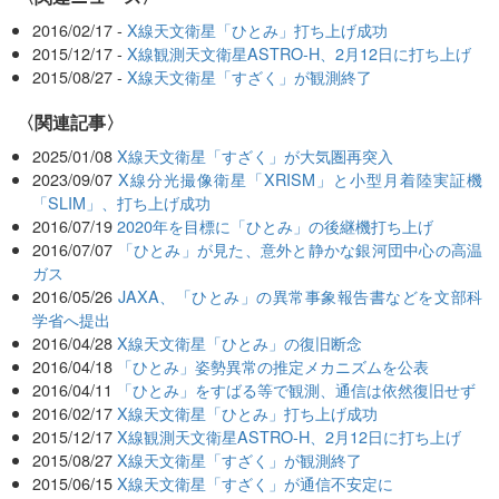
2016/02/17 -
X線天文衛星「ひとみ」打ち上げ成功
2015/12/17 -
X線観測天文衛星ASTRO-H、2月12日に打ち上げ
2015/08/27 -
X線天文衛星「すざく」が観測終了
関連記事
2025/01/08
X線天文衛星「すざく」が大気圏再突入
2023/09/07
X線分光撮像衛星「XRISM」と小型月着陸実証機
「SLIM」、打ち上げ成功
2016/07/19
2020年を目標に「ひとみ」の後継機打ち上げ
2016/07/07
「ひとみ」が見た、意外と静かな銀河団中心の高温
ガス
2016/05/26
JAXA、「ひとみ」の異常事象報告書などを文部科
学省へ提出
2016/04/28
X線天文衛星「ひとみ」の復旧断念
2016/04/18
「ひとみ」姿勢異常の推定メカニズムを公表
2016/04/11
「ひとみ」をすばる等で観測、通信は依然復旧せず
2016/02/17
X線天文衛星「ひとみ」打ち上げ成功
2015/12/17
X線観測天文衛星ASTRO-H、2月12日に打ち上げ
2015/08/27
X線天文衛星「すざく」が観測終了
2015/06/15
X線天文衛星「すざく」が通信不安定に