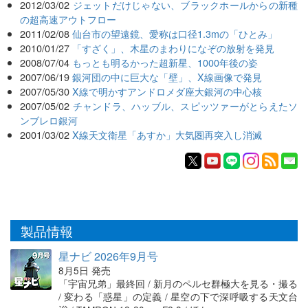
2012/03/02
ジェットだけじゃない、ブラックホールからの新種
の超高速アウトフロー
2011/02/08
仙台市の望遠鏡、愛称は口径1.3mの「ひとみ」
2010/01/27
「すざく」、木星のまわりになぞの放射を発見
2008/07/04
もっとも明るかった超新星、1000年後の姿
2007/06/19
銀河団の中に巨大な「壁」、X線画像で発見
2007/05/30
X線で明かすアンドロメダ座大銀河の中心核
2007/05/02
チャンドラ、ハッブル、スピッツァーがとらえたソ
ンブレロ銀河
2001/03/02
X線天文衛星「あすか」大気圏再突入し消滅
製品情報
星ナビ 2026年9月号
8月5日 発売
「宇宙兄弟」最終回 / 新月のペルセ群極大を見る・撮る
/ 変わる「惑星」の定義 / 星空の下で深呼吸する天文台