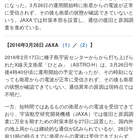
になった。3月26日の運用開始時に衛星からの電波が正常
に受信されず、その後も衛星の状態が確認できていないと
いう。JAXAでは対策本部を設置し、通信の復旧と原因調
査を進めている。
【2016年3月28日 JAXA
（1）
／
（2）
】
2016年2月17日に種子島宇宙センターからから打ち上げら
れたX線天文衛星「ひとみ」（ASTRO-H）は、3月26日午
後4時40分頃に運用開始の予定であったが、その時刻にな
っても衛星からの電波が正常に受信されず、その後も衛星
の状態が確認できていない。通信異常の原因は現時点では
不明だ。
一方、短時間ではあるものの衛星からの電波を受信できて
おり、宇宙航空研究開発機構（JAXA）では復旧と原因調
査に万全を期すための対策本部を27日に設置した。国内外
の地上局からは継続的な通信が試みられているが、28日午
前11時の時点までに衛星からの電波は受信できておらず、