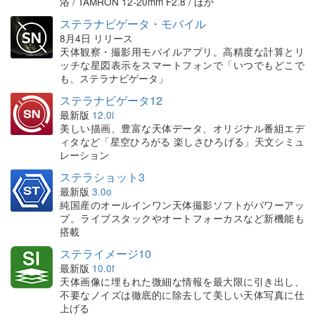
浴 / TAMRON 12-20mm F2.8 / ほか
ステラナビゲータ・モバイル
8月4日 リリース
天体観察・撮影用モバイルアプリ。高精度な計算とリ
ッチな星図表示をスマートフォンで「いつでもどこで
も、ステラナビゲータ」
ステラナビゲータ12
最新版
12.0i
美しい描画、豊富な天体データ、オリジナル番組エデ
ィタなど「星空ひろがる 楽しさひろげる」天文シミュ
レーション
ステラショット3
最新版
3.0o
純国産のオールインワン天体撮影ソフトがパワーアッ
プ。ライブスタックやオートフォーカスなど新機能も
搭載
ステライメージ10
最新版
10.0f
天体画像に埋もれた微細な情報を最大限に引き出し、
不要なノイズは徹底的に除去して美しい天体写真に仕
上げる