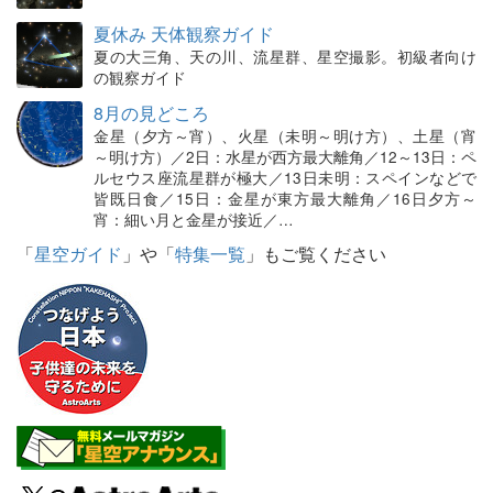
夏休み 天体観察ガイド
夏の大三角、天の川、流星群、星空撮影。初級者向け
の観察ガイド
8月の見どころ
金星（夕方～宵）、火星（未明～明け方）、土星（宵
～明け方）／2日：水星が西方最大離角／12～13日：ペ
ルセウス座流星群が極大／13日未明：スペインなどで
皆既日食／15日：金星が東方最大離角／16日夕方～
宵：細い月と金星が接近／…
「
星空ガイド
」や「
特集一覧
」もご覧ください