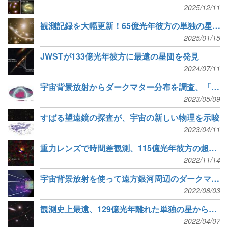
2025/12/11
観測記録を大幅更新！65億光年彼方の単独の星を多数発見
2025/01/15
JWSTが133億光年彼方に最遠の星団を発見
2024/07/11
宇宙背景放射からダークマター分布を調査、「宇宙論の危機」回避なるか
2023/05/09
すばる望遠鏡の探査が、宇宙の新しい物理を示唆
2023/04/11
重力レンズで時間差観測、115億光年彼方の超新星
2022/11/14
宇宙背景放射を使って遠方銀河周辺のダークマターを検出
2022/08/03
観測史上最遠、129億光年離れた単独の星からの光を検出
2022/04/07