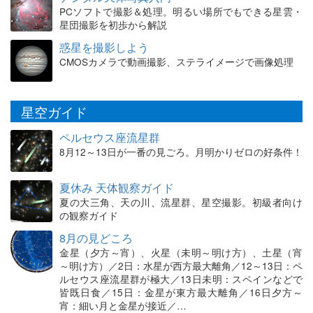
PCソフトで撮影＆処理。明るい場所でもできる星雲・
星団撮影を初歩から解説
惑星を撮影しよう
CMOSカメラで動画撮影、ステライメージで画像処理
星空ガイド
ペルセウス座流星群
8月12～13日が一番の見ごろ。月明かりゼロの好条件！
夏休み 天体観察ガイド
夏の大三角、天の川、流星群、星空撮影。初級者向け
の観察ガイド
8月の見どころ
金星（夕方～宵）、火星（未明～明け方）、土星（宵
～明け方）／2日：水星が西方最大離角／12～13日：ペ
ルセウス座流星群が極大／13日未明：スペインなどで
皆既日食／15日：金星が東方最大離角／16日夕方～
宵：細い月と金星が接近／…