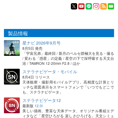
製品情報
星ナビ 2026年9月号
8月5日 発売
「宇宙兄弟」最終回 / 新月のペルセ群極大を見る・撮る
/ 変わる「惑星」の定義 / 星空の下で深呼吸する天文台
浴 / TAMRON 12-20mm F2.8 / ほか
ステラナビゲータ・モバイル
8月4日 リリース
天体観察・撮影用モバイルアプリ。高精度な計算とリ
ッチな星図表示をスマートフォンで「いつでもどこで
も、ステラナビゲータ」
ステラナビゲータ12
最新版
12.0i
美しい描画、豊富な天体データ、オリジナル番組エデ
ィタなど「星空ひろがる 楽しさひろげる」天文シミュ