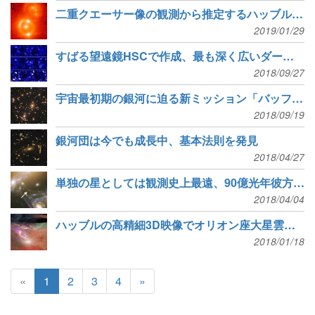
二重クエーサー像の観測から推定するハッブル定数
2019/01/29
すばる望遠鏡HSCで作成、最も深く広いダークマターの3次元分布図
2018/09/27
宇宙最初期の銀河に迫る新ミッション「バッファロー」
2018/09/19
銀河団は今でも成長中、基本法則を発見
2018/04/27
単独の星としては観測史上最遠、90億光年彼方の「イカロス」
2018/04/04
ハッブルの高精細3D映像でオリオン座大星雲へダイブ
2018/01/18
«
1
2
3
4
»