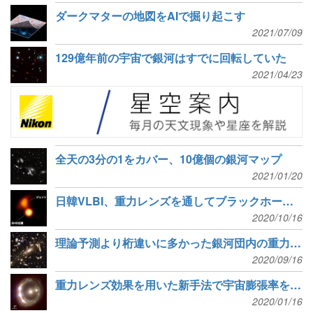
ダークマターの地図をAIで掘り起こす
2021/07/09
129億年前の宇宙で銀河はすでに回転していた
2021/04/23
全天の3分の1をカバー、10億個の銀河マップ
2021/01/20
日韓VLBI、重力レンズを通してブラックホールのジェットを観測
2020/10/16
理論予測より桁違いに多かった銀河団内の重力レンズ
2020/09/16
重力レンズ効果を用いた新手法で宇宙膨張率を測定
2020/01/16