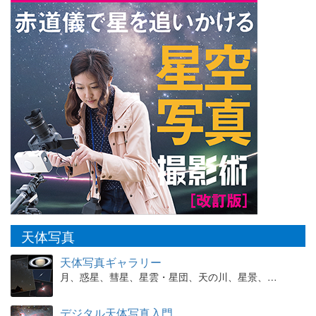
天体写真
天体写真ギャラリー
月、惑星、彗星、星雲・星団、天の川、星景、…
デジタル天体写真入門