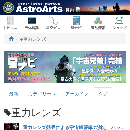
月齢
トピックス
天体写真
星空ガイド
星ナビ
製品情報
ショップ
ト
重力レンズ
ッ
プ
AstroArts
最新
カテゴリー
アーカイブ
タグ
Topics
重力レンズ
重力レンズ効果による宇宙膨張率の測定、ハッブルテンションを深刻化