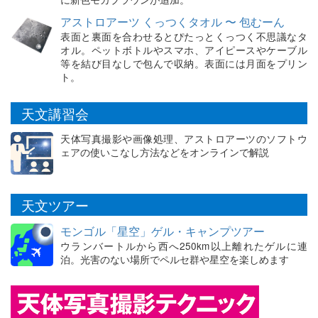
アストロアーツ くっつくタオル 〜 包むーん
表面と裏面を合わせるとぴたっとくっつく不思議なタ
オル。ペットボトルやスマホ、アイピースやケーブル
等を結び目なしで包んで収納。表面には月面をプリン
ト。
天文講習会
天体写真撮影や画像処理、アストロアーツのソフトウ
ェアの使いこなし方法などをオンラインで解説
天文ツアー
モンゴル「星空」ゲル・キャンプツアー
ウランバートルから西へ250km以上離れたゲルに連
泊。光害のない場所でペルセ群や星空を楽しめます