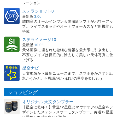
レーション
ステラショット3
最新版
3.0o
純国産のオールインワン天体撮影ソフトがパワーアッ
プ。ライブスタックやオートフォーカスなど新機能も
搭載
ステライメージ10
最新版
10.0f
天体画像に埋もれた微細な情報を最大限に引き出し、
不要なノイズは徹底的に除去して美しい天体写真に仕
上げる
星空ナビ
天文現象から最新ニュースまで、スマホをかざすと話
題がうかぶ。不思議がいっぱいの星空を楽しもう
ショッピング
オリジナル 天文タンブラー
【星空に乾杯！】黄道12星座とマウナケアの星空をデ
ザインしたステンレスサーモタンブラー。黄道12星座
に新色モカブラウンが追加。