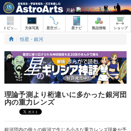
月齢
トピックス
天体写真
星空ガイド
星ナビ
製品情報
ショップ
ト
恒星・銀河
ッ
プ
理論予測より桁違いに多かった銀河団
内の重力レンズ
銀河団内の個々の銀河で生じる小さな重力レンズ現象が予