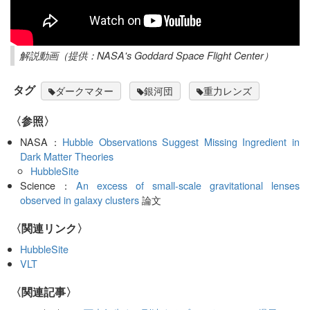
解説動画（提供：NASA's Goddard Space Flight Center）
タグ
ダークマター
銀河団
重力レンズ
〈参照〉
NASA：
Hubble Observations Suggest Missing Ingredient in
Dark Matter Theories
HubbleSite
Science：
An excess of small-scale gravitational lenses
observed in galaxy clusters
論文
〈関連リンク〉
HubbleSite
VLT
関連記事