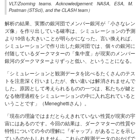
VLT/Zooming teams. Acknowledgement: NASA, ESA, M.
Postman (STScI), and the CLASH team）
解析の結果、実際の銀河団でメンバー銀河が「小さなレン
ズ像」を作り出している確率は、シミュレーションの予測
より10倍も大きいことが明らかになった。言い換えれば、
シミュレーションで作り出した銀河団では、個々の銀河に
付随しているダークマターの「集中度」が現実のメンバー
銀河のダークマターよりずっと低い、ということになる。
「シミュレーションと観測データを比べるたくさんのテス
トを注意深く行いましたが、食い違いは解消されませんで
した。原因として考えられるものの一つは、私たちが鍵と
なる物理過程をシミュレーションの中に入れ忘れていると
いうことです」（Meneghettiさん）。
「現在の理論ではまだとらえきれていない性質が現実の宇
宙にはあるのです。今回の結果は、ダークマターの性質や
特性についての今の理解に『ギャップ』があることを示し
ているのかもしれません。これらの観測データのおかげで