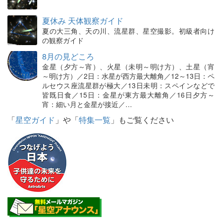
夏休み 天体観察ガイド
夏の大三角、天の川、流星群、星空撮影。初級者向け
の観察ガイド
8月の見どころ
金星（夕方～宵）、火星（未明～明け方）、土星（宵
～明け方）／2日：水星が西方最大離角／12～13日：ペ
ルセウス座流星群が極大／13日未明：スペインなどで
皆既日食／15日：金星が東方最大離角／16日夕方～
宵：細い月と金星が接近／…
「
星空ガイド
」や「
特集一覧
」もご覧ください