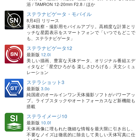
浴 / TAMRON 12-20mm F2.8 / ほか
ステラナビゲータ・モバイル
8月4日 リリース
天体観察・撮影用モバイルアプリ。高精度な計算とリ
ッチな星図表示をスマートフォンで「いつでもどこで
も、ステラナビゲータ」
ステラナビゲータ12
最新版
12.0i
美しい描画、豊富な天体データ、オリジナル番組エデ
ィタなど「星空ひろがる 楽しさひろげる」天文シミュ
レーション
ステラショット3
最新版
3.0o
純国産のオールインワン天体撮影ソフトがパワーアッ
プ。ライブスタックやオートフォーカスなど新機能も
搭載
ステライメージ10
最新版
10.0f
天体画像に埋もれた微細な情報を最大限に引き出し、
不要なノイズは徹底的に除去して美しい天体写真に仕