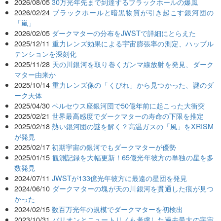
2026/08/05
30万光年先まで到達するブラックホールの爆風
2026/02/24
ブラックホールと暗黒物質が引き起こす銀河団の
「嵐」
2026/02/05
ダークマターの分布をJWSTで詳細にとらえた
2025/12/11
重力レンズ効果による宇宙膨張率の測定、ハッブル
テンションを深刻化
2025/11/28
天の川銀河を取り巻くガンマ線放射を発見、ダーク
マター由来か
2025/10/14
重力レンズ像の「くびれ」から見つかった、謎のダ
ーク天体
2025/04/30
ペルセウス座銀河団で50億年前に起こった大衝突
2025/02/21
世界最高感度でダークマターの寿命の下限を推定
2025/02/18
熱い銀河団の謎を解く？高温ガスの「風」をXRISM
が発見
2025/02/17
初期宇宙の銀河でもダークマターが優勢
2025/01/15
観測記録を大幅更新！65億光年彼方の単独の星を多
数発見
2024/07/11
JWSTが133億光年彼方に最遠の星団を発見
2024/06/10
ダークマターの塊が天の川銀河を貫通した痕が見つ
かった
2024/02/15
数百万光年の規模でダークマターを初検出
2023/10/31
バリオンとニュートリノも考慮した過去最大の宇宙