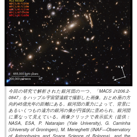
今回の研究で解析された銀河団の一つ、「MACS J1206.2-
0847」をハッブル宇宙望遠鏡で撮影した画像。おとめ座の方
向約45億光年の距離にある。銀河団の重力によって、背景に
あるいくつもの遠方の銀河の像が円弧状に歪められ、銀河団
に重なって見えている。画像クリックで表示拡大（提供：
NASA, ESA, P. Natarajan (Yale University), G. Caminha
(University of Groningen), M. Meneghetti (INAF—Observatory
of Astrophysics and Space Science of Bologna), and the