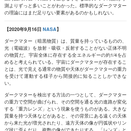
測よりずっと多いことがわかった。標準的なダークマター
の理論にはまだ足りない要素があるのかもしれない。
【2020年9月16日
NASA
】
ダークマター（暗黒物質）は、質量を持っているものの、
光（電磁波）を放射・吸収・反射することがない正体不明
の物質だ。宇宙全体に存在する全エネルギーの約1/4を占
めると考えられている。宇宙にダークマターが存在するこ
とは、光で見える通常の物質や天体がダークマターの重力
を受けて運動する様子から間接的に知ることしかできな
い。
ダークマターを検出する方法の一つとして、ダークマター
の重力で空間が曲げられ、その空間を通る光の進路が変化
する「重力レンズ」という現象を使うものがある。大きな
質量を持つ天体などがあると、その背景にある遠くの天体
から来た光が増光されたり、遠方天体の像が円弧状やリン
グ状に歪んだり、複数の像ができたりする。「レンズ」と