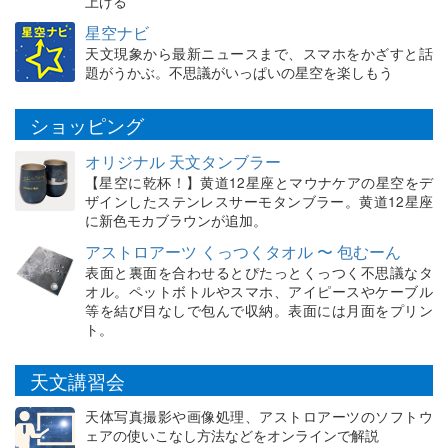
上げる
星空ナビ
天文現象から最新ニュースまで、スマホをかざすと話
題がうかぶ。不思議がいっぱいの星空を楽しもう
ショッピング
オリジナル 天文タンブラー
【星空に乾杯！】黄道12星座とマウナケアの星空をデ
ザインしたステンレスサーモタンブラー。黄道12星座
に新色モカブラウンが追加。
アストロアーツ くっつくタオル 〜 包むーん
表面と裏面を合わせるとぴたっとくっつく不思議なタ
オル。ペットボトルやスマホ、アイピースやケーブル
等を結び目なしで包んで収納。表面には月面をプリン
ト。
天文講習会
天体写真撮影や画像処理、アストロアーツのソフトウ
ェアの使いこなし方法などをオンラインで解説