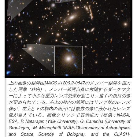
上の画像の銀河団MACS J1206.2-0847のメンバー銀河を拡大
した画像（枠内）。メンバー銀河自身に付随するダークマタ
ーによって小さな重力レンズ効果が起こり、遠くの銀河の像
が歪められている。右上の枠内の銀河にはリング状のレンズ
像が、左上と下の枠内の銀河には複数の像に分かれたレンズ
像が見えている。画像クリックで表示拡大（提供：NASA,
ESA, P. Natarajan (Yale University), G. Caminha (University of
Groningen), M. Meneghetti (INAF-Observatory of Astrophysics
and Space Science of Bologna), and the CLASH-