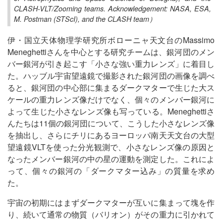
CLASH-VLT/Zooming teams. Acknowledgement: NASA, ESA,
M. Postman (STScI), and the CLASH team）
伊・国立天体物理学研究所ボローニャ天文台のMassimo
Meneghettiさんを中心とする研究チームは、銀河団のメン
バー銀河が引き起こす「小さな強い重力レンズ」に着目し
た。ハッブル宇宙望遠鏡で撮影された銀河団の画像を調べ
ると、銀河団の中心部に集まるダークマターで生じた大ス
ケールの重力レンズ像だけでなく、個々のメンバー銀河に
よって生じた小さなレンズ像も写っている。Meneghettiさ
んたちは11個の銀河団について、こうした小さなレンズ像
を抽出し、さらにチリにあるヨーロッパ南天天文台の大型
望遠鏡VLTを使った分光観測で、小さなレンズ像の原因と
なったメンバー銀河の中の星の運動を測定した。これによ
って、個々の銀河の「ダークマター込み」の質量を求め
た。
宇宙の初期にはまずダークマターが互いに集まって塊を作
り、続いて通常の物質（バリオン）がその重力に引かれて