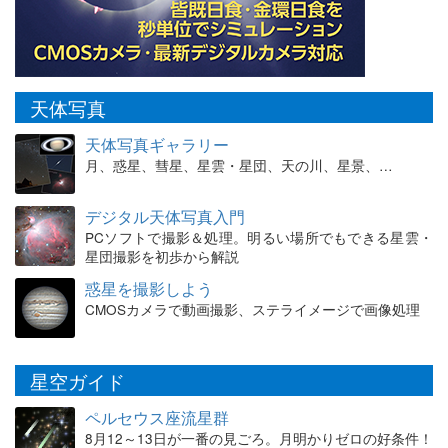
天体写真
天体写真ギャラリー
月、惑星、彗星、星雲・星団、天の川、星景、…
デジタル天体写真入門
PCソフトで撮影＆処理。明るい場所でもできる星雲・
星団撮影を初歩から解説
惑星を撮影しよう
CMOSカメラで動画撮影、ステライメージで画像処理
星空ガイド
ペルセウス座流星群
8月12～13日が一番の見ごろ。月明かりゼロの好条件！