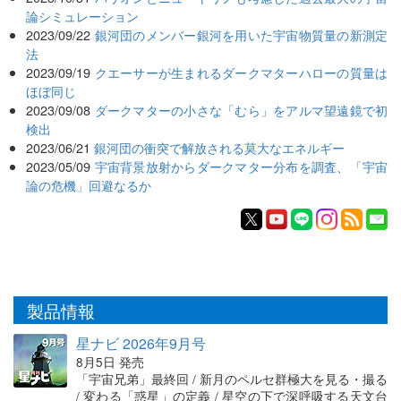
論シミュレーション
2023/09/22
銀河団のメンバー銀河を用いた宇宙物質量の新測定
法
2023/09/19
クエーサーが生まれるダークマターハローの質量は
ほぼ同じ
2023/09/08
ダークマターの小さな「むら」をアルマ望遠鏡で初
検出
2023/06/21
銀河団の衝突で解放される莫大なエネルギー
2023/05/09
宇宙背景放射からダークマター分布を調査、「宇宙
論の危機」回避なるか
製品情報
星ナビ 2026年9月号
8月5日 発売
「宇宙兄弟」最終回 / 新月のペルセ群極大を見る・撮る
/ 変わる「惑星」の定義 / 星空の下で深呼吸する天文台