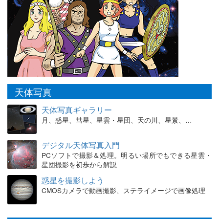
天体写真
天体写真ギャラリー
月、惑星、彗星、星雲・星団、天の川、星景、…
デジタル天体写真入門
PCソフトで撮影＆処理。明るい場所でもできる星雲・
星団撮影を初歩から解説
惑星を撮影しよう
CMOSカメラで動画撮影、ステライメージで画像処理