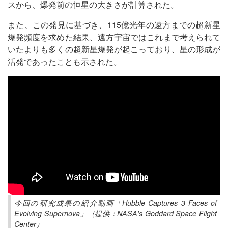
スから、爆発前の恒星の大きさが計算された。
また、この発見に基づき、115億光年の遠方までの超新星
爆発頻度を求めた結果、遠方宇宙ではこれまで考えられて
いたよりも多くの超新星爆発が起こっており、星の形成が
活発であったことも示された。
今回の研究成果の紹介動画「Hubble Captures 3 Faces of
Evolving Supernova」（提供：NASA's Goddard Space Flight
Center）