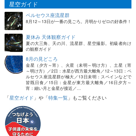
星空ガイド
ペルセウス座流星群
8月12～13日が一番の見ごろ。月明かりゼロの好条件！
夏休み 天体観察ガイド
夏の大三角、天の川、流星群、星空撮影。初級者向け
の観察ガイド
8月の見どころ
金星（夕方～宵）、火星（未明～明け方）、土星（宵
～明け方）／2日：水星が西方最大離角／12～13日：ペ
ルセウス座流星群が極大／13日未明：スペインなどで
皆既日食／15日：金星が東方最大離角／16日夕方～
宵：細い月と金星が接近／…
「
星空ガイド
」や「
特集一覧
」もご覧ください