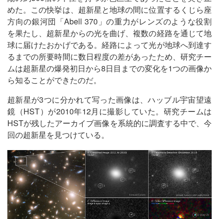
めた。この快挙は、超新星と地球の間に位置するくじら座
方向の銀河団「Abell 370」の重力がレンズのような役割
を果たし、超新星からの光を曲げ、複数の経路を通じて地
球に届けたおかげである。経路によって光が地球へ到達す
るまでの所要時間に数日程度の差があったため、研究チー
ムは超新星の爆発初日から8日目までの変化を1つの画像か
ら知ることができたのだ。
超新星が3つに分かれて写った画像は、ハッブル宇宙望遠
鏡（HST）が2010年12月に撮影していた。研究チームは
HSTが残したアーカイブ画像を系統的に調査する中で、今
回の超新星を見つけている。