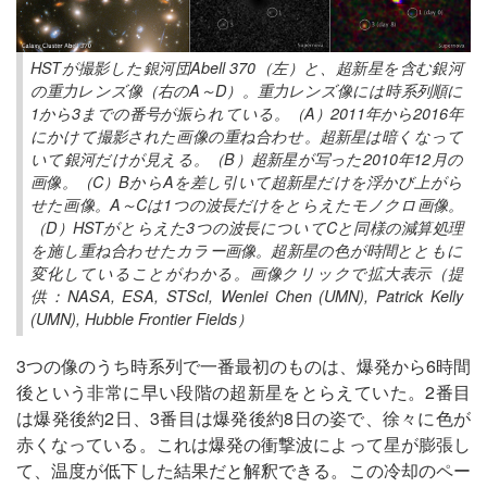
HSTが撮影した銀河団Abell 370（左）と、超新星を含む銀河
の重力レンズ像（右のA～D）。重力レンズ像には時系列順に
1から3までの番号が振られている。（A）2011年から2016年
にかけて撮影された画像の重ね合わせ。超新星は暗くなって
いて銀河だけが見える。（B）超新星が写った2010年12月の
画像。（C）BからAを差し引いて超新星だけを浮かび上がら
せた画像。A～Cは1つの波長だけをとらえたモノクロ画像。
（D）HSTがとらえた3つの波長についてCと同様の減算処理
を施し重ね合わせたカラー画像。超新星の色が時間とともに
変化していることがわかる。画像クリックで拡大表示（提
供：NASA, ESA, STScI, Wenlei Chen (UMN), Patrick Kelly
(UMN), Hubble Frontier Fields）
3つの像のうち時系列で一番最初のものは、爆発から6時間
後という非常に早い段階の超新星をとらえていた。2番目
は爆発後約2日、3番目は爆発後約8日の姿で、徐々に色が
赤くなっている。これは爆発の衝撃波によって星が膨張し
て、温度が低下した結果だと解釈できる。この冷却のペー