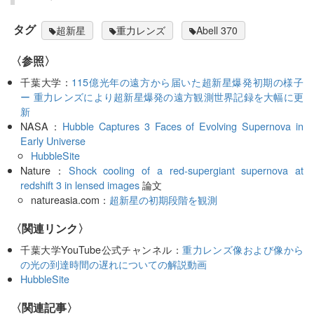
タグ
超新星
重力レンズ
Abell 370
〈参照〉
千葉大学：
115億光年の遠方から届いた超新星爆発初期の様子
ー 重力レンズにより超新星爆発の遠方観測世界記録を大幅に更
新
NASA：
Hubble Captures 3 Faces of Evolving Supernova in
Early Universe
HubbleSite
Nature：
Shock cooling of a red-supergiant supernova at
redshift 3 in lensed images
論文
natureasia.com：
超新星の初期段階を観測
〈関連リンク〉
千葉大学YouTube公式チャンネル：
重力レンズ像および像から
の光の到達時間の遅れについての解説動画
HubbleSite
関連記事