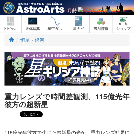
月齢
トピックス
天体写真
星空ガイド
星ナビ
製品情報
ショップ
ト
恒星・銀河
ッ
プ
重力レンズで時間差観測、115億光年
彼方の超新星
115億光年彼方で生じた超新星の光が、重力レンズ効果に