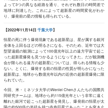
よって3つの異なる経路を通り、それぞれ数日の時間差で
地球に到達した。これによって超新星の時間変化がわか
り、爆発前の星の情報も得られている。
【2022年11月14日
千葉大学
】
恒星の死に伴う爆発現象である超新星は、星が属する銀河
全体を上回るほどの明るさになる。そのため、近年では大
型望遠鏡の観測によって100億光年以上の遠方宇宙で起こ
った超新星爆発も見つかるようになってきた。だが観測機
会が限られる遠方の超新星については、得られる情報も少
ない。とくに、爆発する前の恒星の性質が明らかになった
超新星は、地球から数億光年以内の近傍の超新星爆発に限
られていた。
今回、米・ミネソタ大学のWenlei Chenさんたちの国際共
同研究チームは、地球から約115億光年という非常に遠く
離れた銀河で起こった超新星を発見し、爆発前の恒星が太
陽の約500倍の半径を持つ赤色巨星であったことを突き止