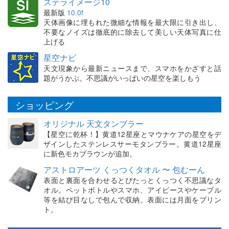
ステライメージ10
最新版
10.0f
天体画像に埋もれた微細な情報を最大限に引き出し、
不要なノイズは徹底的に除去して美しい天体写真に仕
上げる
星空ナビ
天文現象から最新ニュースまで、スマホをかざすと話
題がうかぶ。不思議がいっぱいの星空を楽しもう
ショッピング
オリジナル 天文タンブラー
【星空に乾杯！】黄道12星座とマウナケアの星空をデ
ザインしたステンレスサーモタンブラー。黄道12星座
に新色モカブラウンが追加。
アストロアーツ くっつくタオル 〜 包むーん
表面と裏面を合わせるとぴたっとくっつく不思議なタ
オル。ペットボトルやスマホ、アイピースやケーブル
等を結び目なしで包んで収納。表面には月面をプリン
ト。