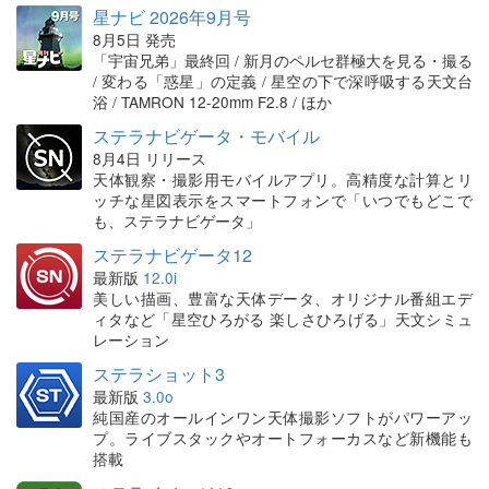
星ナビ 2026年9月号
8月5日 発売
「宇宙兄弟」最終回 / 新月のペルセ群極大を見る・撮る
/ 変わる「惑星」の定義 / 星空の下で深呼吸する天文台
浴 / TAMRON 12-20mm F2.8 / ほか
ステラナビゲータ・モバイル
8月4日 リリース
天体観察・撮影用モバイルアプリ。高精度な計算とリ
ッチな星図表示をスマートフォンで「いつでもどこで
も、ステラナビゲータ」
ステラナビゲータ12
最新版
12.0i
美しい描画、豊富な天体データ、オリジナル番組エデ
ィタなど「星空ひろがる 楽しさひろげる」天文シミュ
レーション
ステラショット3
最新版
3.0o
純国産のオールインワン天体撮影ソフトがパワーアッ
プ。ライブスタックやオートフォーカスなど新機能も
搭載