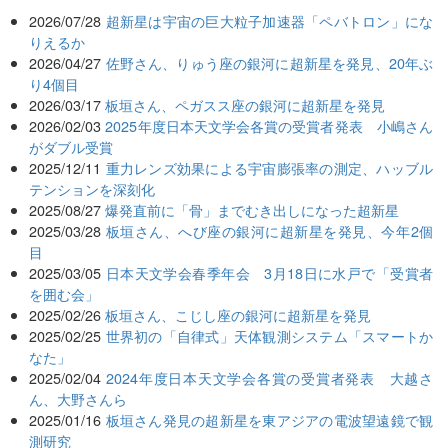
2026/07/28
超新星は宇宙の巨大粒子加速器「ペバトロン」にな
りえるか
2026/04/27
佐野さん、りゅう座の銀河に超新星を発見、20年ぶ
り4個目
2026/03/17
板垣さん、ペガスス座の銀河に超新星を発見
2026/02/03
2025年度日本天文学会各賞の受賞者発表 小嶋さん
がダブル受賞
2025/12/11
重力レンズ効果による宇宙膨張率の測定、ハッブル
テンションを深刻化
2025/08/27
爆発直前に「骨」までむき出しになった超新星
2025/03/28
板垣さん、へび座の銀河に超新星を発見、今年2個
目
2025/03/05
日本天文学会春季年会 3月18日に水戸で「受賞者
を囲む会」
2025/02/26
板垣さん、こじし座の銀河に超新星を発見
2025/02/25
世界初の「自律式」天体観測システム「スマートか
なた」
2025/02/04
2024年度日本天文学会各賞の受賞者発表 大越さ
ん、大野さんら
2025/01/16
板垣さん発見の超新星を東アジアの電波望遠鏡で観
測研究