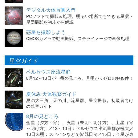
デジタル天体写真入門
PCソフトで撮影＆処理。明るい場所でもできる星雲・
星団撮影を初歩から解説
惑星を撮影しよう
CMOSカメラで動画撮影、ステライメージで画像処理
星空ガイド
ペルセウス座流星群
8月12～13日が一番の見ごろ。月明かりゼロの好条件！
夏休み 天体観察ガイド
夏の大三角、天の川、流星群、星空撮影。初級者向け
の観察ガイド
8月の見どころ
金星（夕方～宵）、火星（未明～明け方）、土星（宵
～明け方）／12～13日：ペルセウス座流星群が極大／
13日未明：スペインなどで皆既日食／15日：金星が東