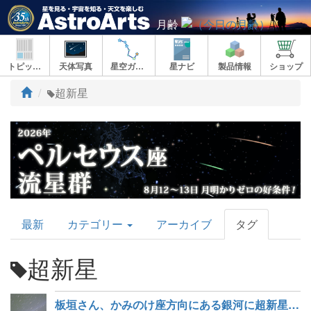
月齢
トピックス
天体写真
星空ガイド
星ナビ
製品情報
ショップ
ト
超新星
ッ
プ
AstroArts
最新
カテゴリー
アーカイブ
タグ
Topics
超新星
板垣さん、かみのけ座方向にある銀河に超新星を発見