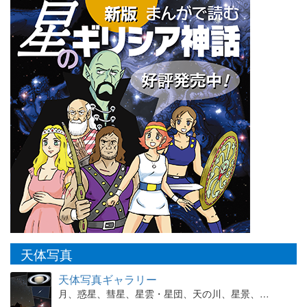
天体写真
天体写真ギャラリー
月、惑星、彗星、星雲・星団、天の川、星景、…