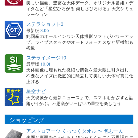
美しい描画、豊富な天体データ、オリジナル番組エデ
ィタなど「星空ひろがる 楽しさひろげる」天文シミュ
レーション
ステラショット3
最新版
3.0o
純国産のオールインワン天体撮影ソフトがパワーアッ
プ。ライブスタックやオートフォーカスなど新機能も
搭載
ステライメージ10
最新版
10.0f
天体画像に埋もれた微細な情報を最大限に引き出し、
不要なノイズは徹底的に除去して美しい天体写真に仕
上げる
星空ナビ
天文現象から最新ニュースまで、スマホをかざすと話
題がうかぶ。不思議がいっぱいの星空を楽しもう
ショッピング
アストロアーツ くっつくタオル 〜 包むーん
表面と裏面を合わせるとぴたっとくっつく不思議なタ