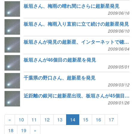
板垣さん、梅雨の晴れ間にさらに超新星発見
2009/06/16
板垣さん、梅雨入り直前に立て続けの超新星発見
2009/06/10
板垣さんが発見の超新星、インターネットで確認観測
2009/06/04
板垣さんが46個目の超新星を発見
2009/05/01
千葉県の野口さん、超新星を発見
2009/03/12
近距離の銀河に超新星出現、板垣さんが45個目の発見
2009/01/26
«
10
11
12
13
14
15
16
17
18
19
»