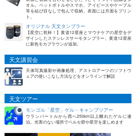
オル。ペットボトルやスマホ、アイピースやケーブル
等を結び目なしで包んで収納。表面には月面をプリン
ト。
オリジナル 天文タンブラー
【星空に乾杯！】黄道12星座とマウナケアの星空をデ
ザインしたステンレスサーモタンブラー。黄道12星座
に新色モカブラウンが追加。
天文講習会
天体写真撮影や画像処理、アストロアーツのソフトウ
ェアの使いこなし方法などをオンラインで解説
天文ツアー
モンゴル「星空」ゲル・キャンプツアー
ウランバートルから西へ250km以上離れたゲルに連
泊。光害のない場所でペルセ群や星空を楽しめます