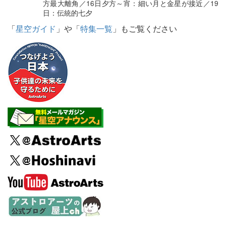
方最大離角／16日夕方～宵：細い月と金星が接近／19
日：伝統的七夕
「
星空ガイド
」や「
特集一覧
」もご覧ください