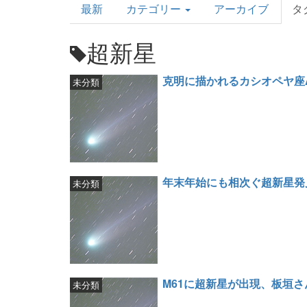
最新
カテゴリー
アーカイブ
タ
Topics
超新星
克明に描かれるカシオペヤ座
未分類
年末年始にも相次ぐ超新星発
未分類
M61に超新星が出現、板垣さ
未分類