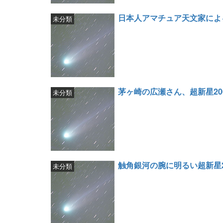
日本人アマチュア天文家によ
未分類
茅ヶ崎の広瀬さん、超新星200
未分類
触角銀河の腕に明るい超新星20
未分類