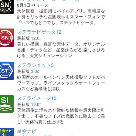
8月4日 リリース
天体観察・撮影用モバイルアプリ。高精度な
計算とリッチな星図表示をスマートフォンで
「いつでもどこでも、ステラナビゲータ」
ステラナビゲータ12
最新版
12.0i
美しい描画、豊富な天体データ、オリジナル
番組エディタなど「星空ひろがる 楽しさひろ
げる」天文シミュレーション
ステラショット3
最新版
3.0o
純国産のオールインワン天体撮影ソフトがパ
ワーアップ。ライブスタックやオートフォー
カスなど新機能も搭載
ステライメージ10
最新版
10.0f
天体画像に埋もれた微細な情報を最大限に引
き出し、不要なノイズは徹底的に除去して美
しい天体写真に仕上げる
星空ナビ