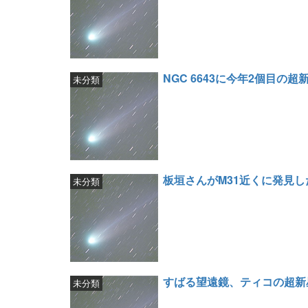
NGC 6643に今年2個目の超
未分類
板垣さんがM31近くに発見
未分類
すばる望遠鏡、ティコの超新
未分類