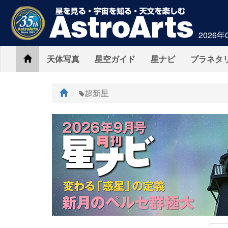
2026年
Home
天体写真
星空ガイド
星ナビ
プラネタ
ト
超新星
ッ
プ
AstroArts