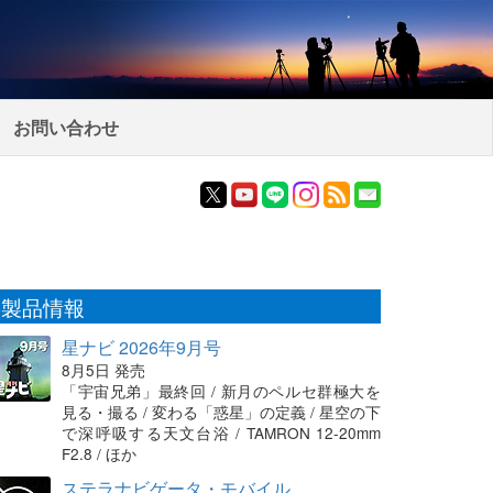
お問い合わせ
製品情報
星ナビ 2026年9月号
8月5日 発売
「宇宙兄弟」最終回 / 新月のペルセ群極大を
見る・撮る / 変わる「惑星」の定義 / 星空の下
で深呼吸する天文台浴 / TAMRON 12-20mm
F2.8 / ほか
ステラナビゲータ・モバイル