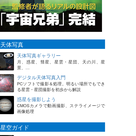
天体写真
天体写真ギャラリー
月、惑星、彗星、星雲・星団、天の川、星
景、…
デジタル天体写真入門
PCソフトで撮影＆処理。明るい場所でもでき
る星雲・星団撮影を初歩から解説
惑星を撮影しよう
CMOSカメラで動画撮影、ステライメージで
画像処理
星空ガイド