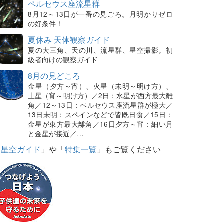
ペルセウス座流星群
8月12～13日が一番の見ごろ。月明かりゼロ
の好条件！
夏休み 天体観察ガイド
夏の大三角、天の川、流星群、星空撮影。初
級者向けの観察ガイド
8月の見どころ
金星（夕方～宵）、火星（未明～明け方）、
土星（宵～明け方）／2日：水星が西方最大離
角／12～13日：ペルセウス座流星群が極大／
13日未明：スペインなどで皆既日食／15日：
金星が東方最大離角／16日夕方～宵：細い月
と金星が接近／…
「
星空ガイド
」や「
特集一覧
」もご覧ください