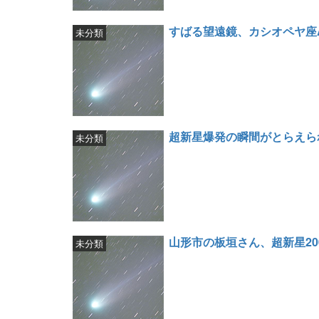
すばる望遠鏡、カシオペヤ座
未分類
超新星爆発の瞬間がとらえら
未分類
山形市の板垣さん、超新星200
未分類