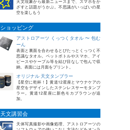
天文現象から最新ニュースまで、スマホをか
ざすと話題がうかぶ。不思議がいっぱいの星
空を楽しもう
ショッピング
アストロアーツ くっつくタオル 〜 包む
ーん
表面と裏面を合わせるとぴたっとくっつく不
思議なタオル。ペットボトルやスマホ、アイ
ピースやケーブル等を結び目なしで包んで収
納。表面には月面をプリント。
オリジナル 天文タンブラー
【星空に乾杯！】黄道12星座とマウナケアの
星空をデザインしたステンレスサーモタンブ
ラー。黄道12星座に新色モカブラウンが追
加。
天文講習会
天体写真撮影や画像処理、アストロアーツの
ソフトウェアの使いこなし方法などをオンラ