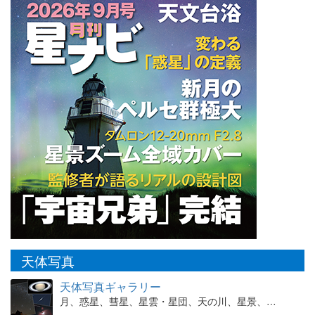
天体写真
天体写真ギャラリー
月、惑星、彗星、星雲・星団、天の川、星景、…