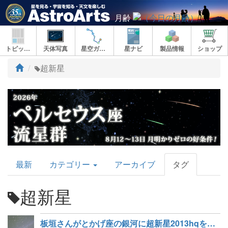
月齢
トピックス
天体写真
星空ガイド
星ナビ
製品情報
ショップ
ト
超新星
ッ
プ
AstroArts
最新
カテゴリー
アーカイブ
タグ
Topics
超新星
板垣さんがとかげ座の銀河に超新星2013hqを発見