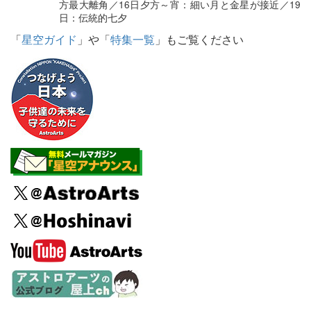
方最大離角／16日夕方～宵：細い月と金星が接近／19
日：伝統的七夕
「
星空ガイド
」や「
特集一覧
」もご覧ください