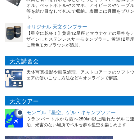
オル。ペットボトルやスマホ、アイピースやケーブル
等を結び目なしで包んで収納。表面には月面をプリン
ト。
オリジナル 天文タンブラー
【星空に乾杯！】黄道12星座とマウナケアの星空をデ
ザインしたステンレスサーモタンブラー。黄道12星座
に新色モカブラウンが追加。
天文講習会
天体写真撮影や画像処理、アストロアーツのソフトウ
ェアの使いこなし方法などをオンラインで解説
天文ツアー
モンゴル「星空」ゲル・キャンプツアー
ウランバートルから西へ250km以上離れたゲルに連
泊。光害のない場所でペルセ群や星空を楽しめます