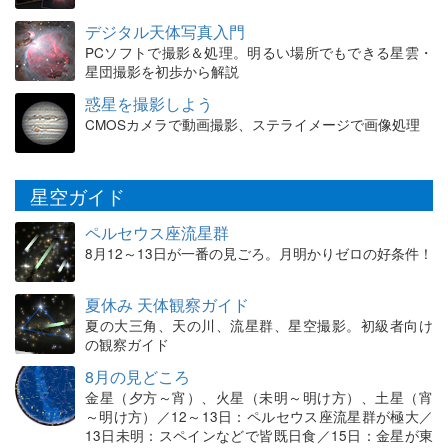
デジタル天体写真入門
PCソフトで撮影＆処理。明るい場所でもできる星雲・
星団撮影を初歩から解説
惑星を撮影しよう
CMOSカメラで動画撮影、ステライメージで画像処理
星空ガイド
ペルセウス座流星群
8月12～13日が一番の見ごろ。月明かりゼロの好条件！
夏休み 天体観察ガイド
夏の大三角、天の川、流星群、星空撮影。初級者向け
の観察ガイド
8月の見どころ
金星（夕方～宵）、火星（未明～明け方）、土星（宵
～明け方）／12～13日：ペルセウス座流星群が極大／
13日未明：スペインなどで皆既日食／15日：金星が東