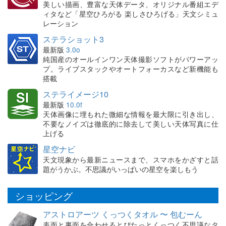
美しい描画、豊富な天体データ、オリジナル番組エデ
ィタなど「星空ひろがる 楽しさひろげる」天文シミュ
レーション
ステラショット3
最新版
3.0o
純国産のオールインワン天体撮影ソフトがパワーアッ
プ。ライブスタックやオートフォーカスなど新機能も
搭載
ステライメージ10
最新版
10.0f
天体画像に埋もれた微細な情報を最大限に引き出し、
不要なノイズは徹底的に除去して美しい天体写真に仕
上げる
星空ナビ
天文現象から最新ニュースまで、スマホをかざすと話
題がうかぶ。不思議がいっぱいの星空を楽しもう
ショッピング
アストロアーツ くっつくタオル 〜 包むーん
表面と裏面を合わせるとぴたっとくっつく不思議なタ