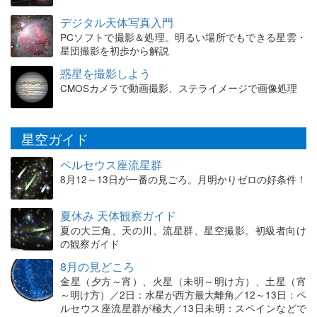
デジタル天体写真入門
PCソフトで撮影＆処理。明るい場所でもできる星雲・
星団撮影を初歩から解説
惑星を撮影しよう
CMOSカメラで動画撮影、ステライメージで画像処理
星空ガイド
ペルセウス座流星群
8月12～13日が一番の見ごろ。月明かりゼロの好条件！
夏休み 天体観察ガイド
夏の大三角、天の川、流星群、星空撮影。初級者向け
の観察ガイド
8月の見どころ
金星（夕方～宵）、火星（未明～明け方）、土星（宵
～明け方）／2日：水星が西方最大離角／12～13日：ペ
ルセウス座流星群が極大／13日未明：スペインなどで