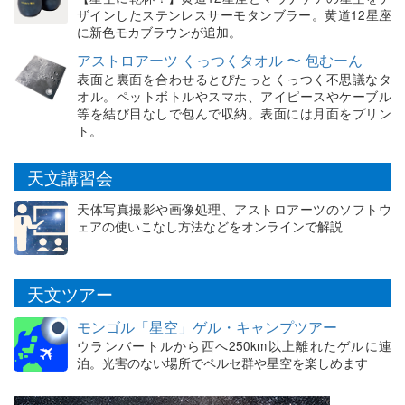
ザインしたステンレスサーモタンブラー。黄道12星座
に新色モカブラウンが追加。
アストロアーツ くっつくタオル 〜 包むーん
表面と裏面を合わせるとぴたっとくっつく不思議なタ
オル。ペットボトルやスマホ、アイピースやケーブル
等を結び目なしで包んで収納。表面には月面をプリン
ト。
天文講習会
天体写真撮影や画像処理、アストロアーツのソフトウ
ェアの使いこなし方法などをオンラインで解説
天文ツアー
モンゴル「星空」ゲル・キャンプツアー
ウランバートルから西へ250km以上離れたゲルに連
泊。光害のない場所でペルセ群や星空を楽しめます