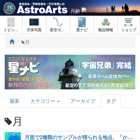
月齢
トピックス
天体写真
星空ガイド
星ナビ
製品情報
ショップ
ト
月
ッ
プ
AstroArts
最新
カテゴリー
アーカイブ
タグ
Topics
月
月面で2種類のサンプルが得られる地点、「かぐや」データ解析から判明