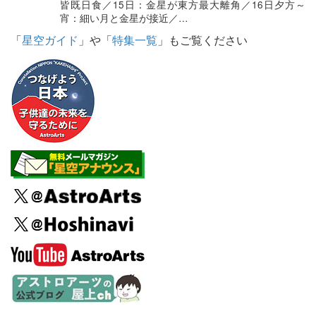
皆既日食／15日：金星が東方最大離角／16日夕方～
宵：細い月と金星が接近／…
「
星空ガイド
」や「
特集一覧
」もご覧ください