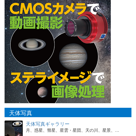
天体写真
天体写真ギャラリー
月、惑星、彗星、星雲・星団、天の川、星景、…