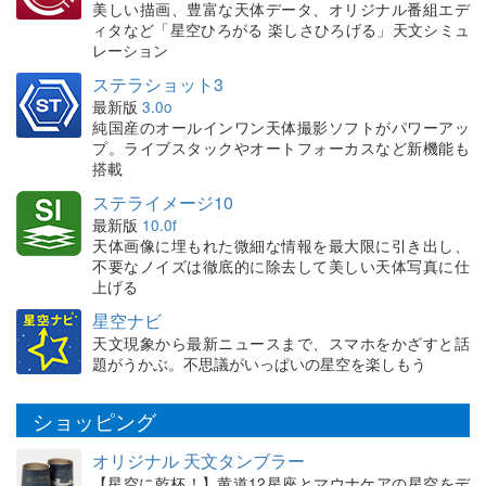
美しい描画、豊富な天体データ、オリジナル番組エデ
ィタなど「星空ひろがる 楽しさひろげる」天文シミュ
レーション
ステラショット3
最新版
3.0o
純国産のオールインワン天体撮影ソフトがパワーアッ
プ。ライブスタックやオートフォーカスなど新機能も
搭載
ステライメージ10
最新版
10.0f
天体画像に埋もれた微細な情報を最大限に引き出し、
不要なノイズは徹底的に除去して美しい天体写真に仕
上げる
星空ナビ
天文現象から最新ニュースまで、スマホをかざすと話
題がうかぶ。不思議がいっぱいの星空を楽しもう
ショッピング
オリジナル 天文タンブラー
【星空に乾杯！】黄道12星座とマウナケアの星空をデ