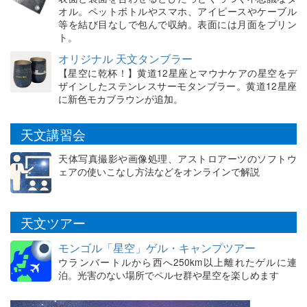
オル。ペットボトルやスマホ、アイピースやケーブル
等を結び目なしで包んで収納。表面には月面をプリン
ト。
オリジナル 天文タンブラー
【星空に乾杯！】黄道12星座とマウナケアの星空をデ
ザインしたステンレスサーモタンブラー。黄道12星座
に新色モカブラウンが追加。
天文講習会
天体写真撮影や画像処理、アストロアーツのソフトウ
ェアの使いこなし方法などをオンラインで解説
天文ツアー
モンゴル「星空」ゲル・キャンプツアー
ウランバートルから西へ250km以上離れたゲルに連
泊。光害のない場所でペルセ群や星空を楽しめます