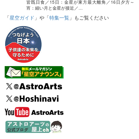
皆既日食／15日：金星が東方最大離角／16日夕方～
宵：細い月と金星が接近／…
「
星空ガイド
」や「
特集一覧
」もご覧ください