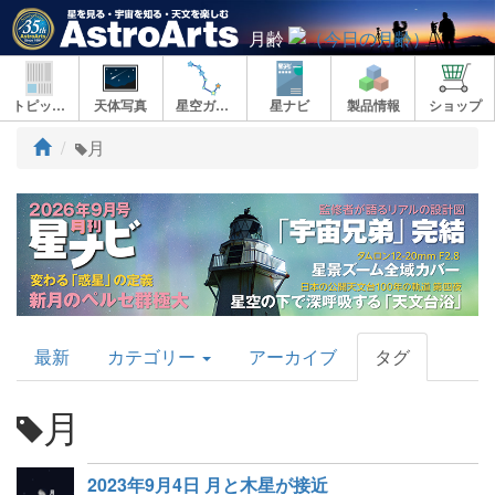
月齢
トピックス
天体写真
星空ガイド
星ナビ
製品情報
ショップ
ト
月
ッ
プ
AstroArts
最新
カテゴリー
アーカイブ
タグ
Topics
月
2023年9月4日 月と木星が接近