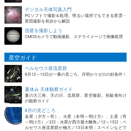
デジタル天体写真入門
PCソフトで撮影＆処理。明るい場所でもできる星雲・
星団撮影を初歩から解説
惑星を撮影しよう
CMOSカメラで動画撮影、ステライメージで画像処理
星空ガイド
ペルセウス座流星群
8月12～13日が一番の見ごろ。月明かりゼロの好条件！
夏休み 天体観察ガイド
夏の大三角、天の川、流星群、星空撮影。初級者向け
の観察ガイド
8月の見どころ
金星（夕方～宵）、火星（未明～明け方）、土星（宵
～明け方）／2日：水星が西方最大離角／12～13日：ペ
ルセウス座流星群が極大／13日未明：スペインなどで