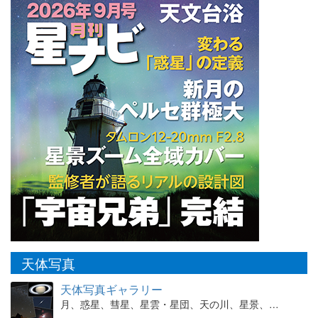
天体写真
天体写真ギャラリー
月、惑星、彗星、星雲・星団、天の川、星景、…