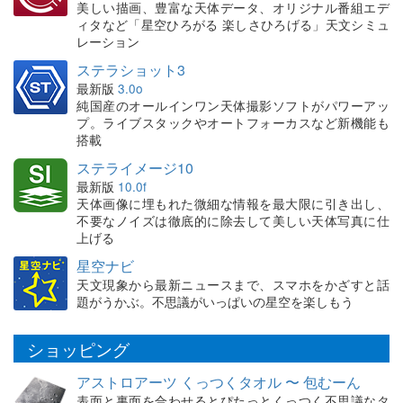
美しい描画、豊富な天体データ、オリジナル番組エデ
ィタなど「星空ひろがる 楽しさひろげる」天文シミュ
レーション
ステラショット3
最新版
3.0o
純国産のオールインワン天体撮影ソフトがパワーアッ
プ。ライブスタックやオートフォーカスなど新機能も
搭載
ステライメージ10
最新版
10.0f
天体画像に埋もれた微細な情報を最大限に引き出し、
不要なノイズは徹底的に除去して美しい天体写真に仕
上げる
星空ナビ
天文現象から最新ニュースまで、スマホをかざすと話
題がうかぶ。不思議がいっぱいの星空を楽しもう
ショッピング
アストロアーツ くっつくタオル 〜 包むーん
表面と裏面を合わせるとぴたっとくっつく不思議なタ