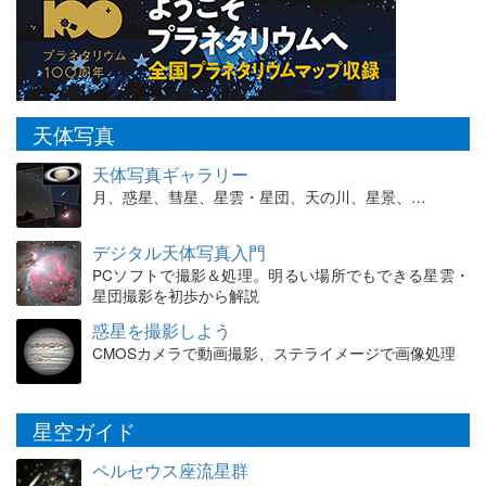
天体写真
天体写真ギャラリー
月、惑星、彗星、星雲・星団、天の川、星景、…
デジタル天体写真入門
PCソフトで撮影＆処理。明るい場所でもできる星雲・
星団撮影を初歩から解説
惑星を撮影しよう
CMOSカメラで動画撮影、ステライメージで画像処理
星空ガイド
ペルセウス座流星群