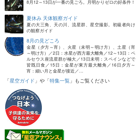
8月12～13日が一番の見ごろ。月明かりゼロの好条件！
夏休み 天体観察ガイド
夏の大三角、天の川、流星群、星空撮影。初級者向け
の観察ガイド
8月の見どころ
金星（夕方～宵）、火星（未明～明け方）、土星（宵
～明け方）／2日：水星が西方最大離角／12～13日：ペ
ルセウス座流星群が極大／13日未明：スペインなどで
皆既日食／15日：金星が東方最大離角／16日夕方～
宵：細い月と金星が接近／…
「
星空ガイド
」や「
特集一覧
」もご覧ください