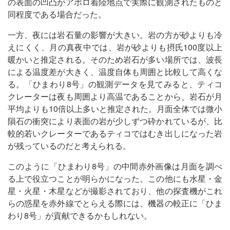
の表面の凹凸がアポロ着陸地点で実際に観測されたものと
同程度である場合だった。
一方、夜には岩石量の影響が大きい。岩の方が砂よりも冷
えにくく、月の真夜中では、岩が砂よりも摂氏100度以上
暖かいと推定される。そのため岩石が多い場所では、波長
による温度差が大きく、温度自体も周囲と比較して高くな
る。「ひまわり8号」の観測データを見てみると、ティコ
クレーターは夜も周囲より高温であることから、岩石が月
平均よりも10倍以上多いと推定された。月面全体では微小
隕石の衝突により表面の岩が少しずつ砕かれているが、比
較的若いクレーターであるティコではむき出しになった岩
が残っているのだと考えられる。
このように「ひまわり8号」の中間赤外画像は月面を調べ
る上で役立つことが明らかになった。この他にも水星・金
星・火星・木星などが撮影されており、他の探査機がこれ
らの惑星を赤外線でとらえる際には、機器の較正に「ひま
わり8号」が貢献できるかもしれない。