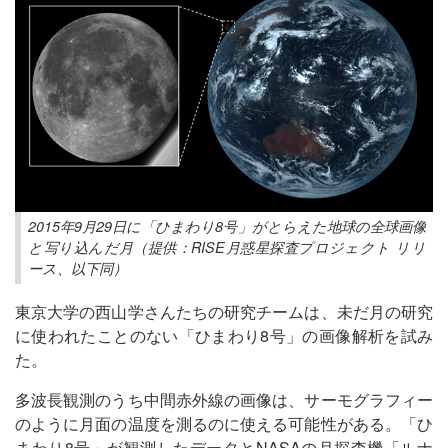
2015年9月29日に「ひまわり8号」がとらえた地球の全球画像
と写り込んだ月（提供：RISE月惑星探査プロジェクト リリ
ース、以下同）
東京大学の西山学さんたちの研究チームは、未だ月の研究
に使われたことのない「ひまわり8号」の画像解析を試み
た。
多波長観測のうち中間赤外線の画像は、サーモグラフィー
のように月面の温度を測るのに使える可能性がある。「ひ
まわり8号」が観測したデータとNASAの月探査機「ルナ