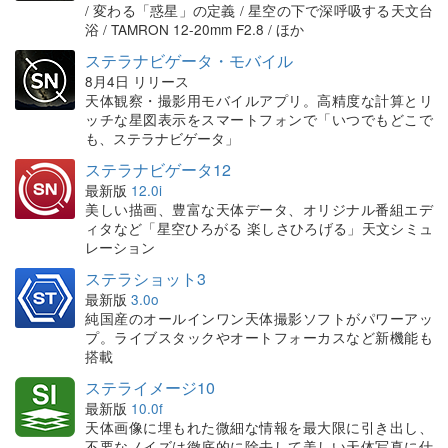
/ 変わる「惑星」の定義 / 星空の下で深呼吸する天文台
浴 / TAMRON 12-20mm F2.8 / ほか
ステラナビゲータ・モバイル
8月4日 リリース
天体観察・撮影用モバイルアプリ。高精度な計算とリ
ッチな星図表示をスマートフォンで「いつでもどこで
も、ステラナビゲータ」
ステラナビゲータ12
最新版
12.0i
美しい描画、豊富な天体データ、オリジナル番組エデ
ィタなど「星空ひろがる 楽しさひろげる」天文シミュ
レーション
ステラショット3
最新版
3.0o
純国産のオールインワン天体撮影ソフトがパワーアッ
プ。ライブスタックやオートフォーカスなど新機能も
搭載
ステライメージ10
最新版
10.0f
天体画像に埋もれた微細な情報を最大限に引き出し、
不要なノイズは徹底的に除去して美しい天体写真に仕