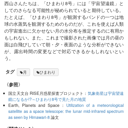
西山さんたちは、「ひまわり8号」には「宇宙望遠鏡」と
してのさらなる可能性が秘められていると期待している。
たとえば、「ひまわり8号」が観測するバンドの一つは地
球の水蒸気を観測するためのものだが、これを使えば人類
の宇宙進出に欠かせない月の水分布を推定するのに有用か
もしれない。また、これまで撮影された画像では月の昼の
面は白飛びしていて朝・夕・夜面のような分析ができない
が、露出時間の変更などで対応できるかもしれないとい
う。
タグ
月
ひまわり
〈参照〉
国立天文台 RISE月惑星探査プロジェクト：
気象衛星は宇宙望遠
鏡になるか!?～ひまわり8号で見た月の地質
Earth, Planets and Space：
Utilization of a meteorological
satellite as a space telescope: the lunar mid-infrared spectrum
as seen by Himawari-8
論文