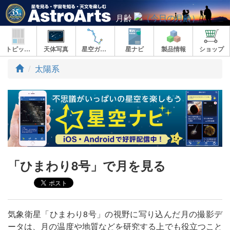
月齢
トピックス
天体写真
星空ガイド
星ナビ
製品情報
ショップ
ト
太陽系
ッ
プ
「ひまわり8号」で月を見る
気象衛星「ひまわり8号」の視野に写り込んだ月の撮影デ
ータは、月の温度や地質などを研究する上でも役立つこと