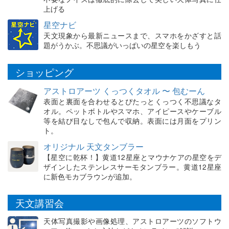
上げる
星空ナビ
天文現象から最新ニュースまで、スマホをかざすと話
題がうかぶ。不思議がいっぱいの星空を楽しもう
ショッピング
アストロアーツ くっつくタオル 〜 包むーん
表面と裏面を合わせるとぴたっとくっつく不思議なタ
オル。ペットボトルやスマホ、アイピースやケーブル
等を結び目なしで包んで収納。表面には月面をプリン
ト。
オリジナル 天文タンブラー
【星空に乾杯！】黄道12星座とマウナケアの星空をデ
ザインしたステンレスサーモタンブラー。黄道12星座
に新色モカブラウンが追加。
天文講習会
天体写真撮影や画像処理、アストロアーツのソフトウ