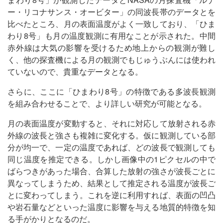
ー・リコナサンス・オービター」の同波長帯のデータとを
比べたところ、月の表面温度がよく一致しており、「ひま
わり8号」も月の温度観測に有用なことが示された。中間
赤外線は大気の影響を受けるため地上からの観測が難し
く、他の探査機による月の観測でもじゅうぶんには使われ
ていないので、貴重なデータとなる。
さらに、ここに「ひまわり8号」の特徴である多波長観測
を組み合わせることで、より詳しい研究が可能となる。
月の表面温度が変動すると、それに対応して放射される赤
外線の波長と強さも複雑に変化する。仮に観測している部
分が均一で、一定の温度であれば、どの波長で観測しても
同じ温度を推定できる。しかし画像中の1ピクセルの中で
ばらつきがあった場合、合算した放射の強さが波長ごとに
異なってしまうため、結果として推定される温度が波長ご
とに変わってしまう。これを逆に利用すれば、表面の凹凸
や岩石量などといった温度に影響を与える地質的特徴を知
る手がかりとなるのだ。