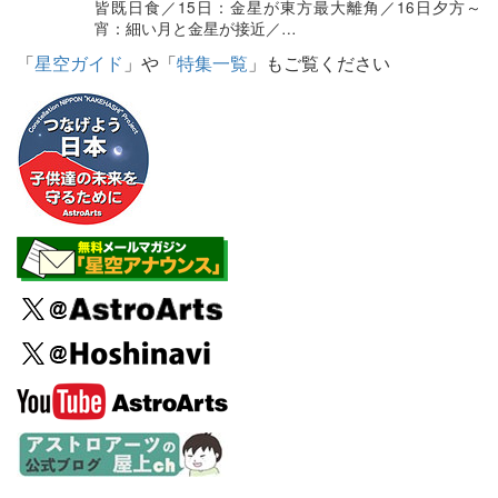
皆既日食／15日：金星が東方最大離角／16日夕方～
宵：細い月と金星が接近／…
「
星空ガイド
」や「
特集一覧
」もご覧ください