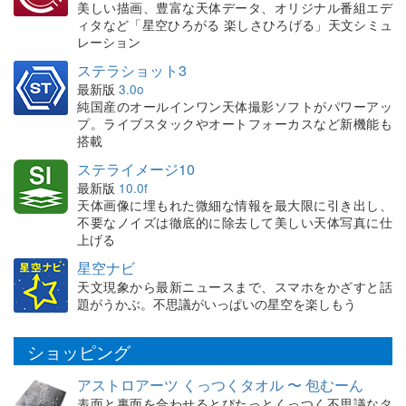
美しい描画、豊富な天体データ、オリジナル番組エデ
ィタなど「星空ひろがる 楽しさひろげる」天文シミュ
レーション
ステラショット3
最新版
3.0o
純国産のオールインワン天体撮影ソフトがパワーアッ
プ。ライブスタックやオートフォーカスなど新機能も
搭載
ステライメージ10
最新版
10.0f
天体画像に埋もれた微細な情報を最大限に引き出し、
不要なノイズは徹底的に除去して美しい天体写真に仕
上げる
星空ナビ
天文現象から最新ニュースまで、スマホをかざすと話
題がうかぶ。不思議がいっぱいの星空を楽しもう
ショッピング
アストロアーツ くっつくタオル 〜 包むーん
表面と裏面を合わせるとぴたっとくっつく不思議なタ