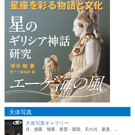
天体写真
天体写真ギャラリー
月、惑星、彗星、星雲・星団、天の川、星景、…