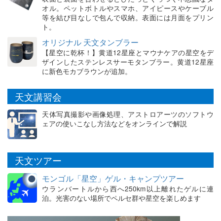
オル。ペットボトルやスマホ、アイピースやケーブル
等を結び目なしで包んで収納。表面には月面をプリン
ト。
オリジナル 天文タンブラー
【星空に乾杯！】黄道12星座とマウナケアの星空をデ
ザインしたステンレスサーモタンブラー。黄道12星座
に新色モカブラウンが追加。
天文講習会
天体写真撮影や画像処理、アストロアーツのソフトウ
ェアの使いこなし方法などをオンラインで解説
天文ツアー
モンゴル「星空」ゲル・キャンプツアー
ウランバートルから西へ250km以上離れたゲルに連
泊。光害のない場所でペルセ群や星空を楽しめます