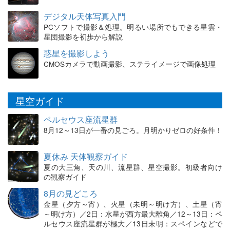
デジタル天体写真入門
PCソフトで撮影＆処理。明るい場所でもできる星雲・
星団撮影を初歩から解説
惑星を撮影しよう
CMOSカメラで動画撮影、ステライメージで画像処理
星空ガイド
ペルセウス座流星群
8月12～13日が一番の見ごろ。月明かりゼロの好条件！
夏休み 天体観察ガイド
夏の大三角、天の川、流星群、星空撮影。初級者向け
の観察ガイド
8月の見どころ
金星（夕方～宵）、火星（未明～明け方）、土星（宵
～明け方）／2日：水星が西方最大離角／12～13日：ペ
ルセウス座流星群が極大／13日未明：スペインなどで