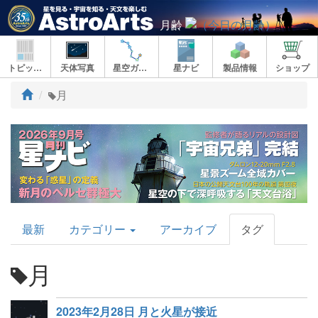
月齢
トピックス
天体写真
星空ガイド
星ナビ
製品情報
ショップ
ト
月
ッ
プ
AstroArts
最新
カテゴリー
アーカイブ
タグ
Topics
月
2023年2月28日 月と火星が接近