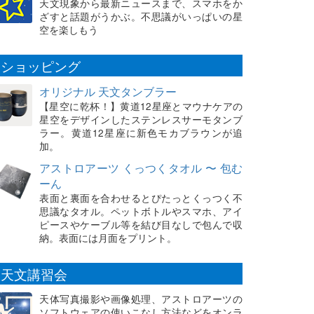
天文現象から最新ニュースまで、スマホをか
ざすと話題がうかぶ。不思議がいっぱいの星
空を楽しもう
ショッピング
オリジナル 天文タンブラー
【星空に乾杯！】黄道12星座とマウナケアの
星空をデザインしたステンレスサーモタンブ
ラー。黄道12星座に新色モカブラウンが追
加。
アストロアーツ くっつくタオル 〜 包む
ーん
表面と裏面を合わせるとぴたっとくっつく不
思議なタオル。ペットボトルやスマホ、アイ
ピースやケーブル等を結び目なしで包んで収
納。表面には月面をプリント。
天文講習会
天体写真撮影や画像処理、アストロアーツの
ソフトウェアの使いこなし方法などをオンラ