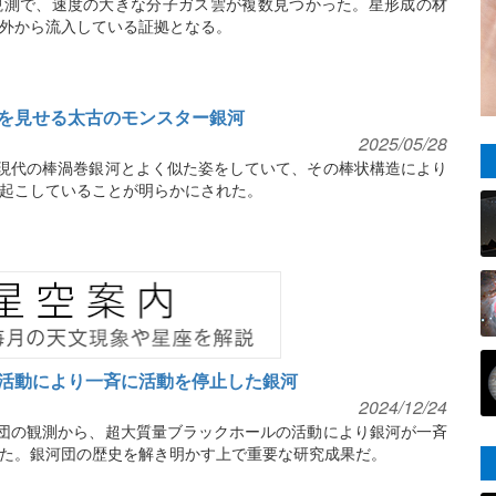
観測で、速度の大きな分子ガス雲が複数見つかった。星形成の材
外から流入している証拠となる。
を見せる太古のモンスター銀河
2025/05/28
、現代の棒渦巻銀河とよく似た姿をしていて、その棒状構造により
起こしていることが明らかにされた。
活動により一斉に活動を停止した銀河
2024/12/24
河団の観測から、超大質量ブラックホールの活動により銀河が一斉
た。銀河団の歴史を解き明かす上で重要な研究成果だ。