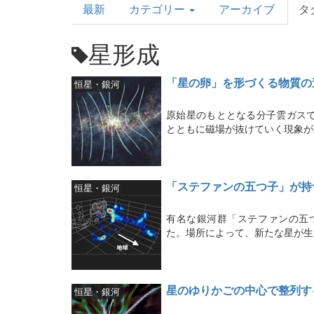
最新
カテゴリー
アーカイブ
タ
Topics
星形成
「星の卵」を形づくる物質の
恒星・銀河
原始星のもととなる分子雲ガス
とともに磁場が抜けていく現象が
「ステファンの五つ子」が持
恒星・銀河
有名な銀河群「ステファンの五
た。場所によって、新たな星が生
星のゆりかごの中心で整列す
恒星・銀河