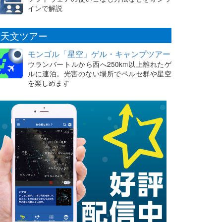
インで解説
天文ツアー
モンゴル「星空」ゲル・キャンプツアー
ウランバートルから西へ250km以上離れたゲ
ルに連泊。光害のない場所でペルセ群や星空
を楽しめます