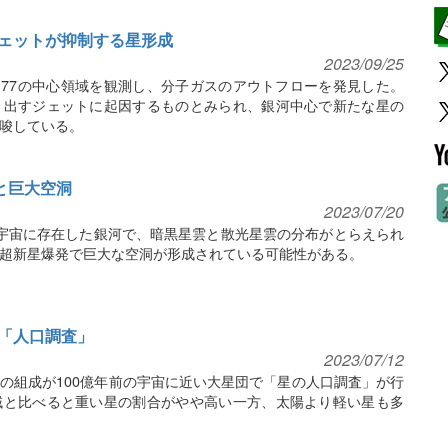
ェットが抑制する星形成
2023/09/25
77の中心領域を観測し、分子ガスのアウトフローを発見した。
き出すジェットに起因するものとみられ、銀河中心で新たな星の
唆している。
と巨大空洞
2023/07/20
宇宙に存在した銀河で、暗黒星雲と散光星雲の分布がとらえられ
超新星爆発で巨大な空洞が形成されている可能性がある。
「人口調査」
2023/07/12
の組成が100億年前の宇宙に近い大星団で「星の人口調査」が行
域と比べると重い星の割合がやや高い一方、太陽より軽い星も多