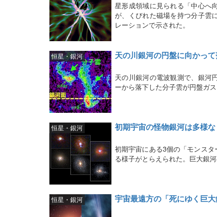
星形成領域に見られる「中心へ
が、くびれた磁場を持つ分子雲
レーションで示された。
天の川銀河の円盤に向かって
恒星・銀河
天の川銀河の電波観測で、銀河
ーから落下した分子雲が円盤ガス
初期宇宙の怪物銀河は多様な
恒星・銀河
初期宇宙にある3個の「モンスタ
る様子がとらえられた。巨大銀河
宇宙最遠方の「死にゆく巨大
恒星・銀河