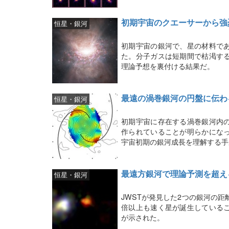
初期宇宙のクエーサーから強
恒星・銀河
初期宇宙の銀河で、星の材料で
た。分子ガスは短期間で枯渇す
理論予想を裏付ける結果だ。
最遠の渦巻銀河の円盤に伝わ
恒星・銀河
初期宇宙に存在する渦巻銀河内
作られていることが明らかにな
宇宙初期の銀河成長を理解する手
最遠方銀河で理論予測を超え
恒星・銀河
JWSTが発見した2つの銀河の距
倍以上も速く星が誕生している
が示された。