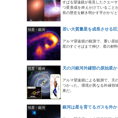
すばる望遠鏡が発見したクエーサ
つ星形成を終えかけていること
長の歴史を解き明かす手がかりと
若い大質量星を成長させる巨
恒星・銀河
アルマ望遠鏡の観測で、重い原
星のすぐそばまで伸び、星の材料
天の川銀河外縁部の原始星か
恒星・銀河
アルマ望遠鏡による観測で、天
つかった。環境が異なる外縁領
果だ。
銀河は星を育てるガスを外か
恒星・銀河