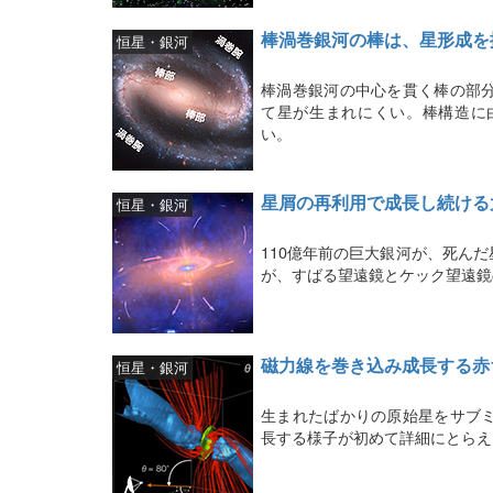
棒渦巻銀河の棒は、星形成を
恒星・銀河
棒渦巻銀河の中心を貫く棒の部
て星が生まれにくい。棒構造に
い。
星屑の再利用で成長し続ける
恒星・銀河
110億年前の巨大銀河が、死ん
が、すばる望遠鏡とケック望遠鏡
磁力線を巻き込み成長する赤
恒星・銀河
生まれたばかりの原始星をサブ
長する様子が初めて詳細にとらえ