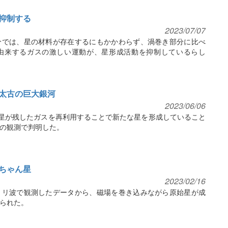
抑制する
2023/07/07
分では、星の材料が存在するにもかかわらず、渦巻き部分に比べ
由来するガスの激しい運動が、星形成活動を抑制しているらし
太古の巨大銀河
2023/06/06
だ星が残したガスを再利用することで新たな星を形成していること
の観測で判明した。
ちゃん星
2023/02/16
ミリ波で観測したデータから、磁場を巻き込みながら原始星が成
られた。