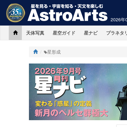
2026年
Home
天体写真
星空ガイド
星ナビ
プラネタ
ト
星形成
ッ
プ
AstroArts