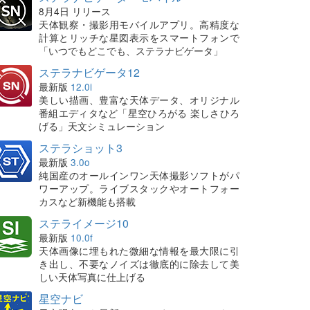
8月4日 リリース
天体観察・撮影用モバイルアプリ。高精度な
計算とリッチな星図表示をスマートフォンで
「いつでもどこでも、ステラナビゲータ」
ステラナビゲータ12
最新版
12.0i
美しい描画、豊富な天体データ、オリジナル
番組エディタなど「星空ひろがる 楽しさひろ
げる」天文シミュレーション
ステラショット3
最新版
3.0o
純国産のオールインワン天体撮影ソフトがパ
ワーアップ。ライブスタックやオートフォー
カスなど新機能も搭載
ステライメージ10
最新版
10.0f
天体画像に埋もれた微細な情報を最大限に引
き出し、不要なノイズは徹底的に除去して美
しい天体写真に仕上げる
星空ナビ