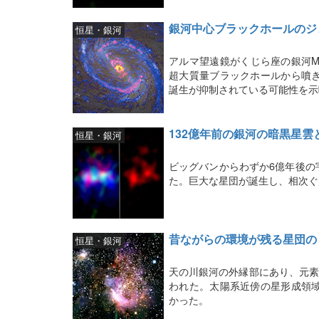
銀河中心ブラックホールのジ
恒星・銀河
アルマ望遠鏡がくじら座の銀河M
超大質量ブラックホールから噴
誕生が抑制されている可能性を示
132億年前の銀河の暗黒星雲
恒星・銀河
ビッグバンからわずか6億年後の
た。巨大な星団が誕生し、相次ぐ
昔ながらの環境が残る星団の
恒星・銀河
天の川銀河の外縁部にあり、元素
われた。太陽系近傍の星形成領
かった。