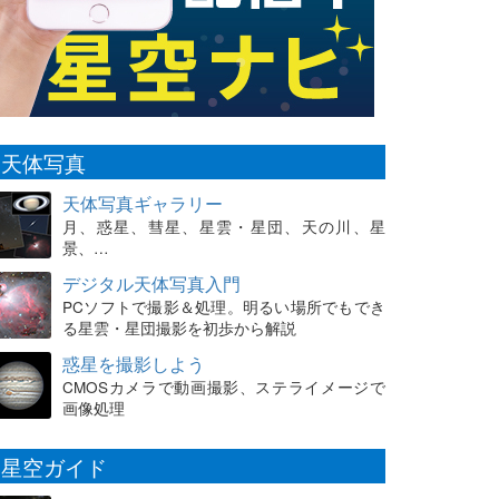
天体写真
天体写真ギャラリー
月、惑星、彗星、星雲・星団、天の川、星
景、…
デジタル天体写真入門
PCソフトで撮影＆処理。明るい場所でもでき
る星雲・星団撮影を初歩から解説
惑星を撮影しよう
CMOSカメラで動画撮影、ステライメージで
画像処理
星空ガイド