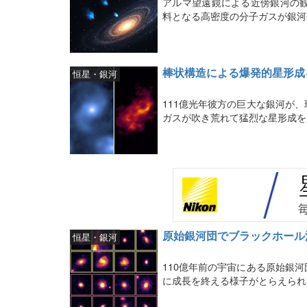
アルマ望遠鏡による近傍銀河の
料となる高密度の分子ガスが銀河
棒状構造による爆発的星形成
恒星・銀河
111億光年彼方の巨大な銀河が
ガスが吹き荒れて猛烈な星形成を
原始銀河団でブラックホール
恒星・銀河
110億年前の宇宙にある原始銀
に成長を終える様子がとらえられ