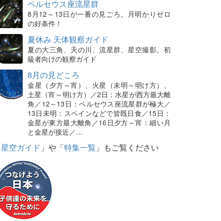
ペルセウス座流星群
8月12～13日が一番の見ごろ。月明かりゼロ
の好条件！
夏休み 天体観察ガイド
夏の大三角、天の川、流星群、星空撮影。初
級者向けの観察ガイド
8月の見どころ
金星（夕方～宵）、火星（未明～明け方）、
土星（宵～明け方）／2日：水星が西方最大離
角／12～13日：ペルセウス座流星群が極大／
13日未明：スペインなどで皆既日食／15日：
金星が東方最大離角／16日夕方～宵：細い月
と金星が接近／…
「
星空ガイド
」や「
特集一覧
」もご覧ください