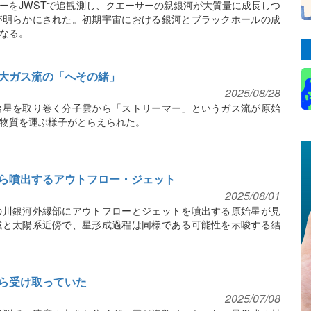
ーをJWSTで追観測し、クエーサーの親銀河が大質量に成長しつ
が明らかにされた。初期宇宙における銀河とブラックホールの成
なる。
大ガス流の「へその緒」
2025/08/28
始星を取り巻く分子雲から「ストリーマー」というガス流が原始
物質を運ぶ様子がとらえられた。
ら噴出するアウトフロー・ジェット
2025/08/01
の川銀河外縁部にアウトフローとジェットを噴出する原始星が見
域と太陽系近傍で、星形成過程は同様である可能性を示唆する結
ら受け取っていた
2025/07/08