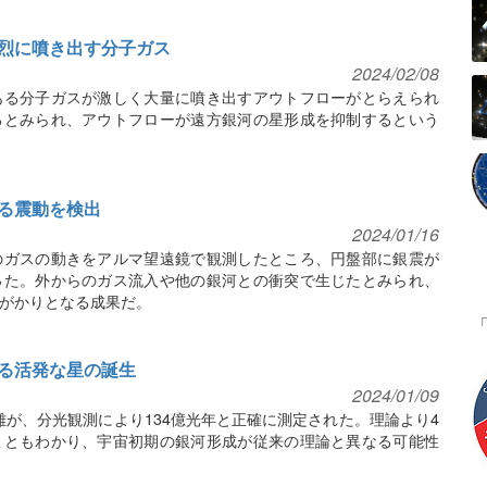
烈に噴き出す分子ガス
2024/02/08
ある分子ガスが激しく大量に噴き出すアウトフローがとらえられ
るとみられ、アウトフローが遠方銀河の星形成を抑制するという
る震動を検出
2024/01/16
のガスの動きをアルマ望遠鏡で観測したところ、円盤部に銀震が
った。外からのガス流入や他の銀河との衝突で生じたとみられ、
がかりとなる成果だ。
る活発な星の誕生
2024/01/09
離が、分光観測により134億光年と正確に測定された。理論より4
こともわかり、宇宙初期の銀河形成が従来の理論と異なる可能性