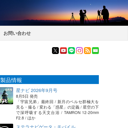
お問い合わせ
製品情報
星ナビ 2026年9月号
8月5日 発売
「宇宙兄弟」最終回 / 新月のペルセ群極大を
見る・撮る / 変わる「惑星」の定義 / 星空の下
で深呼吸する天文台浴 / TAMRON 12-20mm
F2.8 / ほか
ステラナビゲータ・モバイル