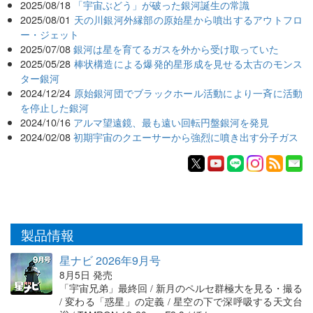
2025/08/18
「宇宙ぶどう」が破った銀河誕生の常識
2025/08/01
天の川銀河外縁部の原始星から噴出するアウトフロ
ー・ジェット
2025/07/08
銀河は星を育てるガスを外から受け取っていた
2025/05/28
棒状構造による爆発的星形成を見せる太古のモンス
ター銀河
2024/12/24
原始銀河団でブラックホール活動により一斉に活動
を停止した銀河
2024/10/16
アルマ望遠鏡、最も遠い回転円盤銀河を発見
2024/02/08
初期宇宙のクエーサーから強烈に噴き出す分子ガス
製品情報
星ナビ 2026年9月号
8月5日 発売
「宇宙兄弟」最終回 / 新月のペルセ群極大を見る・撮る
/ 変わる「惑星」の定義 / 星空の下で深呼吸する天文台