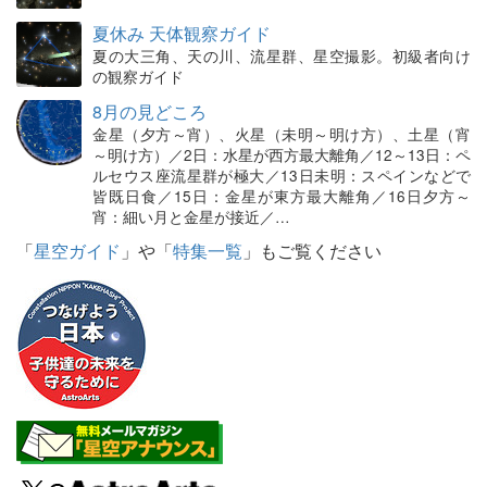
夏休み 天体観察ガイド
夏の大三角、天の川、流星群、星空撮影。初級者向け
の観察ガイド
8月の見どころ
金星（夕方～宵）、火星（未明～明け方）、土星（宵
～明け方）／2日：水星が西方最大離角／12～13日：ペ
ルセウス座流星群が極大／13日未明：スペインなどで
皆既日食／15日：金星が東方最大離角／16日夕方～
宵：細い月と金星が接近／…
「
星空ガイド
」や「
特集一覧
」もご覧ください