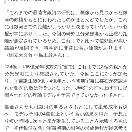
「これまでの最遠方銀河の研究は、画像から見つかった銀
河の候補をもとに行われたものがほとんどでしたが、これ
には銀河までの距離がしっかりと決まっていないという心
配が常にありました。今回の研究は分光観測から正確な距
離が測定されているため、これまでと比べて信頼度が高い
議論が展開でき、科学的に非常に高い価値があります」
（国立天文台 中島王彦さん）。
134億～135億光年彼方の宇宙ではこれまでに3個の銀河が
分光観測により確認されていた。今回ここに2つが加わ
り、宇宙誕生後3億～4億年という初期宇宙に存在が確認さ
れた銀河の数は計5つとなった。JWSTの打ち上げ前に提
唱されたどの理論モデルも予言できていなかった多さだ。
播金さんたちは銀河の明るさをもとにして星形成率も調
べ、モデル予測の4倍以上という高い結果を得た。予想よ
り短い時間に次々と星が誕生していることを示唆するもの
で、初代銀河を含む宇宙初期の銀河の形成過程が従来考え