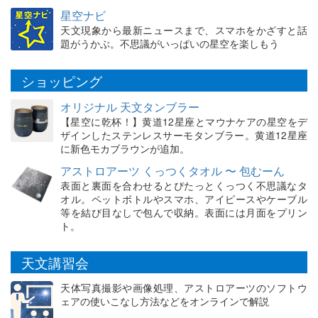
星空ナビ
天文現象から最新ニュースまで、スマホをかざすと話
題がうかぶ。不思議がいっぱいの星空を楽しもう
ショッピング
オリジナル 天文タンブラー
【星空に乾杯！】黄道12星座とマウナケアの星空をデ
ザインしたステンレスサーモタンブラー。黄道12星座
に新色モカブラウンが追加。
アストロアーツ くっつくタオル 〜 包むーん
表面と裏面を合わせるとぴたっとくっつく不思議なタ
オル。ペットボトルやスマホ、アイピースやケーブル
等を結び目なしで包んで収納。表面には月面をプリン
ト。
天文講習会
天体写真撮影や画像処理、アストロアーツのソフトウ
ェアの使いこなし方法などをオンラインで解説