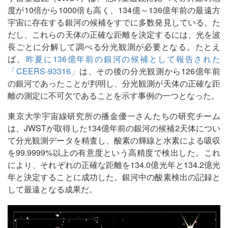
度が10倍から1000倍も高く、134億～136億年前の最遠方
宇宙に存在する銀河の候補をすでに多数発見している。た
だし、これらの天体の正確な距離を決定するには、光を波
長ごとに分解して調べる分光観測が必要となる。たとえ
ば、
昨夏に136億年前の銀河の候補として報告された
「CEERS-93316」
は、その後の分光観測から126億年前
の銀河であったことが判明し、分光観測が天体の正確な距
離の測定に不可欠であることを示す事例の一つとなった。
東京大学宇宙線研究所の播金優一さんたちの研究チーム
は、JWSTが取得した134億年前の銀河の候補2天体につい
て分光観測データを精査し、酸素の輝線と水素による吸収
を99.9999%以上の有意度という高精度で検出した。これ
により、それぞれの正確な距離を134.0億光年と134.2億光
年と決定することに成功した。銀河中の酸素検出の記録と
して最遠となる成果だ。