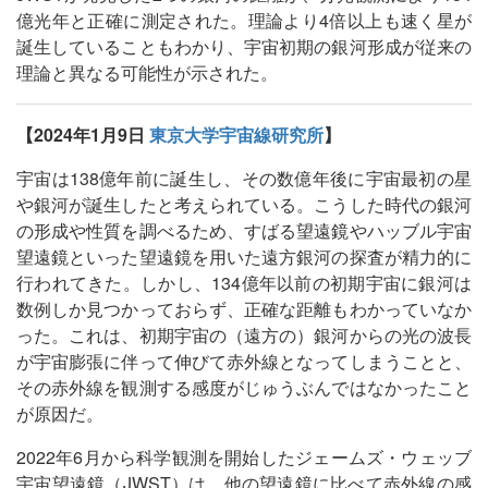
億光年と正確に測定された。理論より4倍以上も速く星が
誕生していることもわかり、宇宙初期の銀河形成が従来の
理論と異なる可能性が示された。
【2024年1月9日
東京大学宇宙線研究所
】
宇宙は138億年前に誕生し、その数億年後に宇宙最初の星
や銀河が誕生したと考えられている。こうした時代の銀河
の形成や性質を調べるため、すばる望遠鏡やハッブル宇宙
望遠鏡といった望遠鏡を用いた遠方銀河の探査が精力的に
行われてきた。しかし、134億年以前の初期宇宙に銀河は
数例しか見つかっておらず、正確な距離もわかっていなか
った。これは、初期宇宙の（遠方の）銀河からの光の波長
が宇宙膨張に伴って伸びて赤外線となってしまうことと、
その赤外線を観測する感度がじゅうぶんではなかったこと
が原因だ。
2022年6月から科学観測を開始したジェームズ・ウェッブ
宇宙望遠鏡（JWST）は、他の望遠鏡に比べて赤外線の感