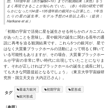
想。133億年前（赤方偏移z=10）までの観測結果（灰色）をう
まく再現できることが知られていた。（赤）今回の研究で明
らかになった134億～135億年前の銀河から計算した、1年当
たりの星の誕生率。モデル予想の4倍以上高い（提供：
Harikane et al.）
「初期の宇宙で活発に星を誕生させる何らかのメカニズム
があったことを意味し、星や銀河の誕生に関わる長年の通
説に再考を迫る観測結果です。これら5つの銀河が、星で
はなく大質量ブラックホールの活動によって明るく輝いて
いる可能性もありますが、その場合、大質量ブラックホー
ルが宇宙の非常に早い時代に出現していたことになりま
す。それが正しければブラックホールの誕生と成長に対し
ても大きな問題提起となるでしょう」（東京大学宇宙線研
究所・国立天文台 大内正己さん）。
最遠方銀河
初期宇宙
星形成
タグ
銀河形成
〈参照〉