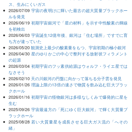
ス、生みにくいガス
2026/07/09
宇宙の夜明けに輝いた最古の超大質量ブラックホー
ルを発見
2026/06/19
初期宇宙銀河で「星の材料」を示す中性酸素の輝線
を初検出
2026/06/03
宇宙誕生12億年後、銀河は「住む場所」ですでに育
ち方が違っていた
2026/05/20
観測史上最少の酸素量をもつ、宇宙初期の極小銀河
2026/04/30
星のゆりかごの中心で整列する放射状フィラメント
の起源
2026/03/04
初期宇宙のフッ素供給源はウォルフ・ライエ星では
なさそう
2026/02/10
天の川銀河の円盤に向かって落ちる分子雲を発見
2026/01/26
理論上限の13倍の速さで物質を飲み込む巨大ブラッ
クホール
2026/01/16
初期宇宙の怪物銀河は多様なしくみで爆発的に星を
生む
2025/09/26
宇宙最遠方の「死にゆく巨大銀河」で輝く大質量ブ
ラックホール
2025/08/28
若い大質量星を成長させる巨大ガス流の「へその
緒」