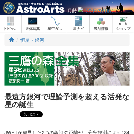
月齢
トピックス
天体写真
星空ガイド
星ナビ
製品情報
ショップ
ト
恒星・銀河
ッ
プ
最遠方銀河で理論予測を超える活発な
星の誕生
JWSTが発見した2つの銀河の距離が、分光観測により134