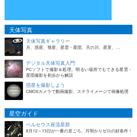
天体写真
天体写真ギャラリー
月、惑星、彗星、星雲・星団、天の川、星景、…
デジタル天体写真入門
PCソフトで撮影＆処理。明るい場所でもできる星雲・
星団撮影を初歩から解説
惑星を撮影しよう
CMOSカメラで動画撮影、ステライメージで画像処理
星空ガイド
ペルセウス座流星群
8月12～13日が一番の見ごろ。月明かりゼロの好条件！