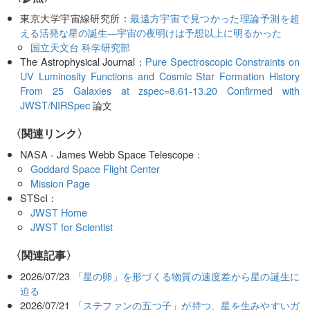
東京大学宇宙線研究所：
最遠方宇宙で見つかった理論予測を超
える活発な星の誕生―宇宙の夜明けは予想以上に明るかった
国立天文台 科学研究部
The Astrophysical Journal：
Pure Spectroscopic Constraints on
UV Luminosity Functions and Cosmic Star Formation History
From 25 Galaxies at zspec=8.61-13.20 Confirmed with
JWST/NIRSpec
論文
〈関連リンク〉
NASA - James Webb Space Telescope：
Goddard Space Flight Center
Mission Page
STScI：
JWST Home
JWST for Scientist
関連記事
2026/07/23
「星の卵」を形づくる物質の速度差から星の誕生に
迫る
2026/07/21
「ステファンの五つ子」が持つ、星を生みやすいガ