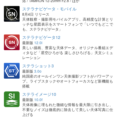
浴 / TAMRON 12-20mm F2.8 / ほか
ステラナビゲータ・モバイル
8月4日 リリース
天体観察・撮影用モバイルアプリ。高精度な計算とリ
ッチな星図表示をスマートフォンで「いつでもどこで
も、ステラナビゲータ」
ステラナビゲータ12
最新版
12.0i
美しい描画、豊富な天体データ、オリジナル番組エデ
ィタなど「星空ひろがる 楽しさひろげる」天文シミュ
レーション
ステラショット3
最新版
3.0o
純国産のオールインワン天体撮影ソフトがパワーアッ
プ。ライブスタックやオートフォーカスなど新機能も
搭載
ステライメージ10
最新版
10.0f
天体画像に埋もれた微細な情報を最大限に引き出し、
不要なノイズは徹底的に除去して美しい天体写真に仕
上げる