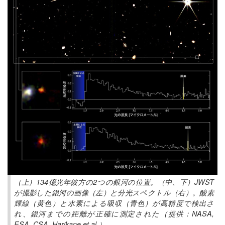
（上）134億光年彼方の2つの銀河の位置。（中、下）JWST
が撮影した銀河の画像（左）と分光スペクトル（右）。酸素
輝線（黄色）と水素による吸収（青色）が高精度で検出さ
れ、銀河までの距離が正確に測定された（提供：NASA,
ESA, CSA, Harikane et al.）