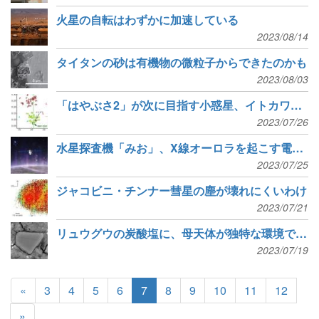
火星の自転はわずかに加速している
2023/08/14
タイタンの砂は有機物の微粒子からできたのかも
2023/08/03
「はやぶさ2」が次に目指す小惑星、イトカワと類似
2023/07/26
水星探査機「みお」、X線オーロラを起こす電子を観測
2023/07/25
ジャコビニ・チンナー彗星の塵が壊れにくいわけ
2023/07/21
リュウグウの炭酸塩に、母天体が独特な環境で進化した形跡
2023/07/19
«
3
4
5
6
7
8
9
10
11
12
»