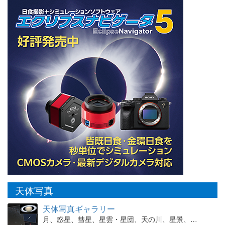
天体写真
天体写真ギャラリー
月、惑星、彗星、星雲・星団、天の川、星景、…