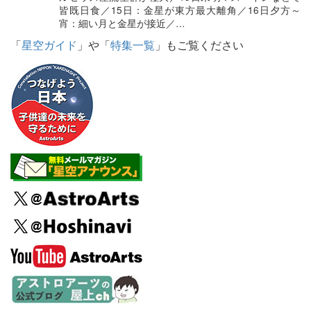
皆既日食／15日：金星が東方最大離角／16日夕方～
宵：細い月と金星が接近／…
「
星空ガイド
」や「
特集一覧
」もご覧ください