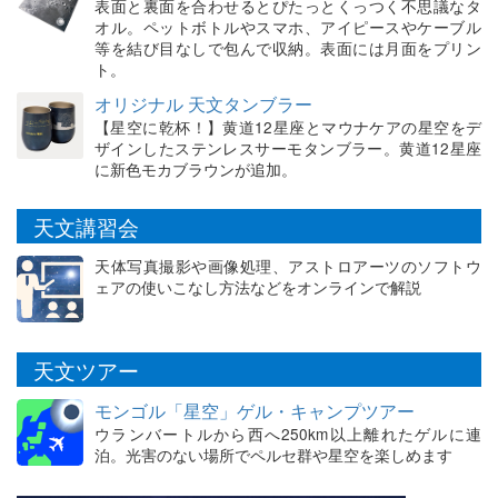
表面と裏面を合わせるとぴたっとくっつく不思議なタ
オル。ペットボトルやスマホ、アイピースやケーブル
等を結び目なしで包んで収納。表面には月面をプリン
ト。
オリジナル 天文タンブラー
【星空に乾杯！】黄道12星座とマウナケアの星空をデ
ザインしたステンレスサーモタンブラー。黄道12星座
に新色モカブラウンが追加。
天文講習会
天体写真撮影や画像処理、アストロアーツのソフトウ
ェアの使いこなし方法などをオンラインで解説
天文ツアー
モンゴル「星空」ゲル・キャンプツアー
ウランバートルから西へ250km以上離れたゲルに連
泊。光害のない場所でペルセ群や星空を楽しめます