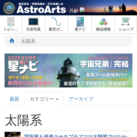
月齢
トピックス
天体写真
星空ガイド
星ナビ
製品情報
ショップ
太陽系
AstroArts
最新
カテゴリー
アーカイブ
Topics
太陽系
宇宙嵐を発達させるプラズマは太陽風ではなかった