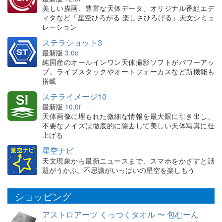
美しい描画、豊富な天体データ、オリジナル番組エデ
ィタなど「星空ひろがる 楽しさひろげる」天文シミュ
レーション
ステラショット3
最新版
3.0o
純国産のオールインワン天体撮影ソフトがパワーアッ
プ。ライブスタックやオートフォーカスなど新機能も
搭載
ステライメージ10
最新版
10.0f
天体画像に埋もれた微細な情報を最大限に引き出し、
不要なノイズは徹底的に除去して美しい天体写真に仕
上げる
星空ナビ
天文現象から最新ニュースまで、スマホをかざすと話
題がうかぶ。不思議がいっぱいの星空を楽しもう
ショッピング
アストロアーツ くっつくタオル 〜 包むーん