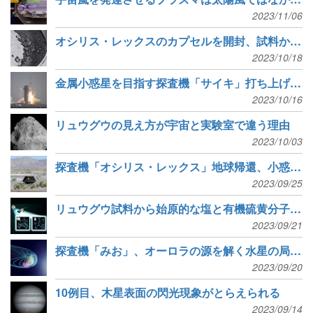
2023/11/06
オシリス・レックスのカプセルを開封、試料から炭素・水の証拠
2023/10/18
金属小惑星を目指す探査機「サイキ」打ち上げ成功
2023/10/16
リュウグウの見え方が宇宙と実験室で違う理由
2023/10/03
探査機「オシリス・レックス」地球帰還、小惑星ベンヌの試料入りカプセルを届ける
2023/09/25
リュウグウ試料から始原的な塩と有機硫黄分子群を発見
2023/09/21
探査機「みお」、オーロラの源を解く水星の局所的コーラス波動を発見
2023/09/20
10例目、木星表面の閃光現象がとらえられる
2023/09/14