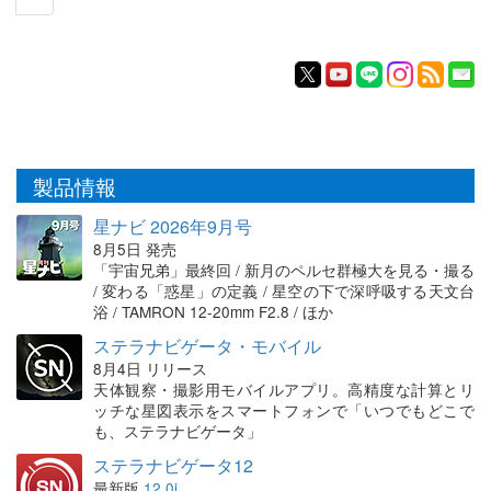
製品情報
星ナビ 2026年9月号
8月5日 発売
「宇宙兄弟」最終回 / 新月のペルセ群極大を見る・撮る
/ 変わる「惑星」の定義 / 星空の下で深呼吸する天文台
浴 / TAMRON 12-20mm F2.8 / ほか
ステラナビゲータ・モバイル
8月4日 リリース
天体観察・撮影用モバイルアプリ。高精度な計算とリ
ッチな星図表示をスマートフォンで「いつでもどこで
も、ステラナビゲータ」
ステラナビゲータ12
最新版
12.0i