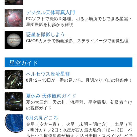
デジタル天体写真入門
PCソフトで撮影＆処理。明るい場所でもできる星雲・
星団撮影を初歩から解説
惑星を撮影しよう
CMOSカメラで動画撮影、ステライメージで画像処理
星空ガイド
ペルセウス座流星群
8月12～13日が一番の見ごろ。月明かりゼロの好条件！
夏休み 天体観察ガイド
夏の大三角、天の川、流星群、星空撮影。初級者向け
の観察ガイド
8月の見どころ
金星（夕方～宵）、火星（未明～明け方）、土星（宵
～明け方）／2日：水星が西方最大離角／12～13日：ペ
ルセウス座流星群が極大／13日未明：スペインなどで