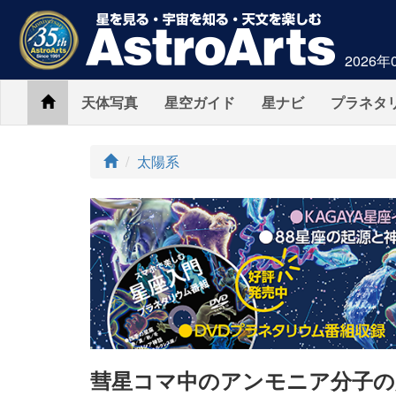
2026年
Home
天体写真
星空ガイド
星ナビ
プラネタ
ト
太陽系
ッ
プ
彗星コマ中のアンモニア分子の