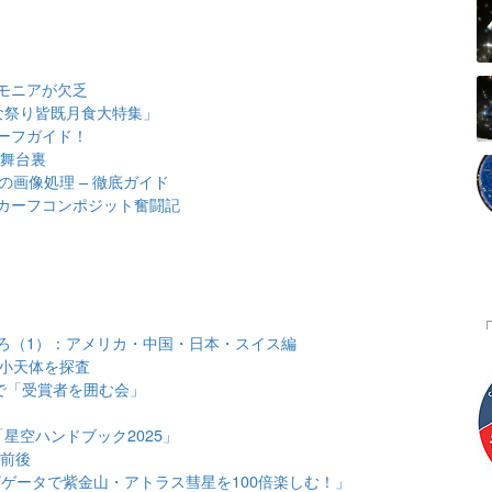
モニアが欠乏
な祭り皆既月食大特集」
ーフガイド！
の舞台裏
の画像処理 – 徹底ガイド
カーフコンポジット奮闘記
ろ（1）：アメリカ・中国・日本・スイス編
の小天体を探査
で「受賞者を囲む会」
星空ハンドブック2025」
等前後
ラナビゲータで紫金山・アトラス彗星を100倍楽しむ！」