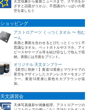
天文現象から最新ニュースまで、スマホをか
ざすと話題がうかぶ。不思議がいっぱいの星
空を楽しもう
ショッピング
アストロアーツ くっつくタオル 〜 包む
ーん
表面と裏面を合わせるとぴたっとくっつく不
思議なタオル。ペットボトルやスマホ、アイ
ピースやケーブル等を結び目なしで包んで収
納。表面には月面をプリント。
オリジナル 天文タンブラー
【星空に乾杯！】黄道12星座とマウナケアの
星空をデザインしたステンレスサーモタンブ
ラー。黄道12星座に新色モカブラウンが追
加。
天文講習会
天体写真撮影や画像処理、アストロアーツの
ソフトウェアの使いこなし方法などをオンラ