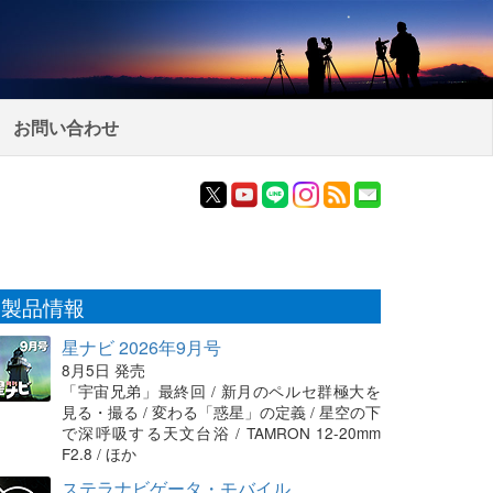
お問い合わせ
製品情報
星ナビ 2026年9月号
8月5日 発売
「宇宙兄弟」最終回 / 新月のペルセ群極大を
見る・撮る / 変わる「惑星」の定義 / 星空の下
で深呼吸する天文台浴 / TAMRON 12-20mm
F2.8 / ほか
ステラナビゲータ・モバイル