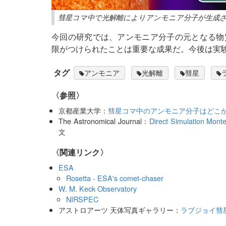
彗星コマ中で光解離によりアンモニア分子が生成さ
今回の研究では、アンモニア分子の元となる物
限がつけられたことは重要な成果だ。今後は実
タグ
アンモニア
光解離
彗星
〈参照〉
京都産業大学：
彗星コマ中のアンモニア分子はどこ
The Astronomical Journal：
Direct Simulation Mont
文
〈関連リンク〉
ESA
Rosetta - ESA's comet-chaser
W. M. Keck Observatory
NIRSPEC
アストロアーツ 天体写真ギャラリー：
ラブジョイ彗星（