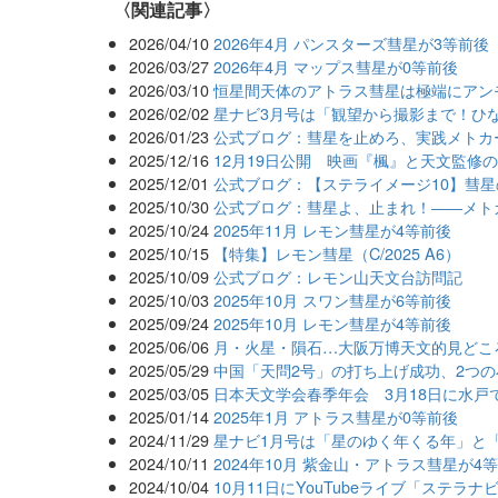
関連記事
2026/04/10
2026年4月 パンスターズ彗星が3等前後
2026/03/27
2026年4月 マップス彗星が0等前後
2026/03/10
恒星間天体のアトラス彗星は極端にアン
2026/02/02
星ナビ3月号は「観望から撮影まで！ひ
2026/01/23
公式ブログ：彗星を止めろ、実践メトカ
2025/12/16
12月19日公開 映画『楓』と天文監修
2025/12/01
公式ブログ：【ステライメージ10】彗星
2025/10/30
公式ブログ：彗星よ、止まれ！――メト
2025/10/24
2025年11月 レモン彗星が4等前後
2025/10/15
【特集】レモン彗星（C/2025 A6）
2025/10/09
公式ブログ：レモン山天文台訪問記
2025/10/03
2025年10月 スワン彗星が6等前後
2025/09/24
2025年10月 レモン彗星が4等前後
2025/06/06
月・火星・隕石…大阪万博天文的見どこ
2025/05/29
中国「天問2号」の打ち上げ成功、2つ
2025/03/05
日本天文学会春季年会 3月18日に水戸
2025/01/14
2025年1月 アトラス彗星が0等前後
2024/11/29
星ナビ1月号は「星のゆく年くる年」と「
2024/10/11
2024年10月 紫金山・アトラス彗星が4
2024/10/04
10月11日にYouTubeライブ「ステ