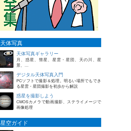
天体写真
天体写真ギャラリー
月、惑星、彗星、星雲・星団、天の川、星
景、…
デジタル天体写真入門
PCソフトで撮影＆処理。明るい場所でもでき
る星雲・星団撮影を初歩から解説
惑星を撮影しよう
CMOSカメラで動画撮影、ステライメージで
画像処理
星空ガイド