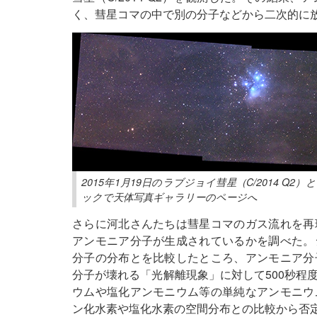
く、彗星コマの中で別の分子などから二次的に
2015年1月19日のラブジョイ彗星（C/2014 
ックで天体写真ギャラリーのページへ
さらに河北さんたちは彗星コマのガス流れを再
アンモニア分子が生成されているかを調べた。
分子の分布とを比較したところ、アンモニア分
分子が壊れる「光解離現象」に対して500秒程
ウムや塩化アンモニウム等の単純なアンモニウ
ン化水素や塩化水素の空間分布との比較から否