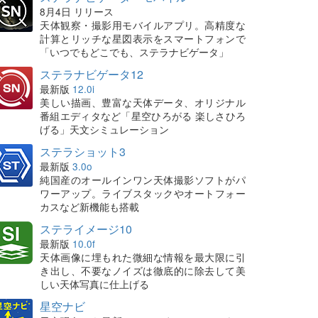
8月4日 リリース
天体観察・撮影用モバイルアプリ。高精度な
計算とリッチな星図表示をスマートフォンで
「いつでもどこでも、ステラナビゲータ」
ステラナビゲータ12
最新版
12.0i
美しい描画、豊富な天体データ、オリジナル
番組エディタなど「星空ひろがる 楽しさひろ
げる」天文シミュレーション
ステラショット3
最新版
3.0o
純国産のオールインワン天体撮影ソフトがパ
ワーアップ。ライブスタックやオートフォー
カスなど新機能も搭載
ステライメージ10
最新版
10.0f
天体画像に埋もれた微細な情報を最大限に引
き出し、不要なノイズは徹底的に除去して美
しい天体写真に仕上げる
星空ナビ