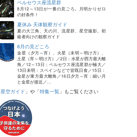
ペルセウス座流星群
8月12～13日が一番の見ごろ。月明かりゼロ
の好条件！
夏休み 天体観察ガイド
夏の大三角、天の川、流星群、星空撮影。初
級者向けの観察ガイド
8月の見どころ
金星（夕方～宵）、火星（未明～明け方）、
土星（宵～明け方）／2日：水星が西方最大離
角／12～13日：ペルセウス座流星群が極大／
13日未明：スペインなどで皆既日食／15日：
金星が東方最大離角／16日夕方～宵：細い月
と金星が接近／…
「
星空ガイド
」や「
特集一覧
」もご覧ください