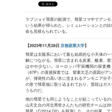
ラブジョイ彗星の観測で、彗星コマ中でアンモ
いう結果が得られた。シミュレーションとの比
命も見積もられている。
【2023年11月28日
京都産業大学
】
彗星は太陽系において最も始原的な小天体の一
解につながる。彗星に含まれる炭素、酸素、窒
はやや少ない。ヨーロッパ宇宙機関の探査機
（67P）の直接探査では、窒素欠乏の原因がア
が、揮発性の高い氷に含まれるアンモニア分子
の形で彗星核に取り込まれており、普段はガス
うものだ。
他の彗星でも同じようなことが起こっているの
山天文台の河北秀世さんたちの研究チームは20
彗星（C/2014 Q2）を観測した。その結果