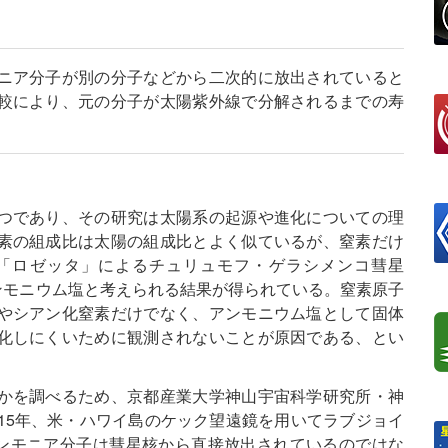
ニア分子が別の分子などから二次的に放出されていると
較により、元の分子が太陽紫外線で分解されるまでの寿
つであり、その研究は太陽系の起源や進化についての理
素の組成比は太陽の組成比とよく似ているが、窒素だけ
「ロゼッタ」によるチュリュモフ・ゲラシメンコ彗星
ンモニウム塩と考えられる結果が得られている。窒素原子
やシアン化窒素だけでなく、アンモニウム塩として固体
化しにくいために観測されないことが原因である、とい
かを調べるため、京都産業大学神山宇宙科学研究所・神
15年、米・ハワイ島のケック望遠鏡を用いてラブジョイ
、アンモニア分子は彗星核から直接放出されているのではな