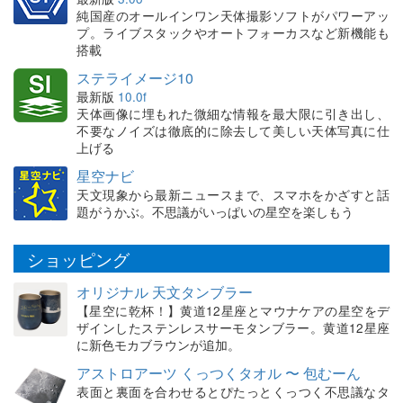
純国産のオールインワン天体撮影ソフトがパワーアッ
プ。ライブスタックやオートフォーカスなど新機能も
搭載
ステライメージ10
最新版
10.0f
天体画像に埋もれた微細な情報を最大限に引き出し、
不要なノイズは徹底的に除去して美しい天体写真に仕
上げる
星空ナビ
天文現象から最新ニュースまで、スマホをかざすと話
題がうかぶ。不思議がいっぱいの星空を楽しもう
ショッピング
オリジナル 天文タンブラー
【星空に乾杯！】黄道12星座とマウナケアの星空をデ
ザインしたステンレスサーモタンブラー。黄道12星座
に新色モカブラウンが追加。
アストロアーツ くっつくタオル 〜 包むーん
表面と裏面を合わせるとぴたっとくっつく不思議なタ