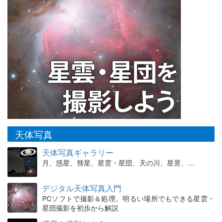
天体写真
天体写真ギャラリー
月、惑星、彗星、星雲・星団、天の川、星景、…
デジタル天体写真入門
PCソフトで撮影＆処理。明るい場所でもできる星雲・
星団撮影を初歩から解説