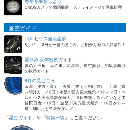
惑星を撮影しよう
CMOSカメラで動画撮影、ステライメージで画像処理
星空ガイド
ペルセウス座流星群
8月12～13日が一番の見ごろ。月明かりゼロの好条件！
夏休み 天体観察ガイド
夏の大三角、天の川、流星群、星空撮影。初級者向け
の観察ガイド
8月の見どころ
金星（夕方～宵）、火星（未明～明け方）、土星（宵
～明け方）／2日：水星が西方最大離角／12～13日：ペ
ルセウス座流星群が極大／13日未明：スペインなどで
皆既日食／15日：金星が東方最大離角／16日夕方～
宵：細い月と金星が接近／…
「
星空ガイド
」や「
特集一覧
」もご覧ください