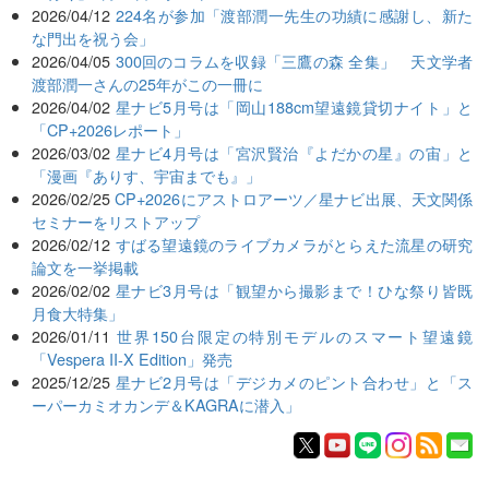
2026/04/12
224名が参加「渡部潤一先生の功績に感謝し、新た
な門出を祝う会」
2026/04/05
300回のコラムを収録「三鷹の森 全集」 天文学者
渡部潤一さんの25年がこの一冊に
2026/04/02
星ナビ5月号は「岡山188cm望遠鏡貸切ナイト」と
「CP+2026レポート」
2026/03/02
星ナビ4月号は「宮沢賢治『よだかの星』の宙」と
「漫画『ありす、宇宙までも』」
2026/02/25
CP+2026にアストロアーツ／星ナビ出展、天文関係
セミナーをリストアップ
2026/02/12
すばる望遠鏡のライブカメラがとらえた流星の研究
論文を一挙掲載
2026/02/02
星ナビ3月号は「観望から撮影まで！ひな祭り皆既
月食大特集」
2026/01/11
世界150台限定の特別モデルのスマート望遠鏡
「Vespera II-X Edition」発売
2025/12/25
星ナビ2月号は「デジカメのピント合わせ」と「ス
ーパーカミオカンデ＆KAGRAに潜入」