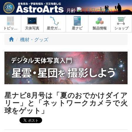
月齢
トピックス
天体写真
星空ガイド
星ナビ
製品情報
ショップ
ト
機材・グッズ
ッ
プ
星ナビ8月号は「夏のおでかけダイア
リー」と「ネットワークカメラで火
球をゲット」