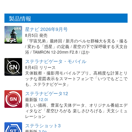
製品情報
星ナビ 2026年9月号
8月5日 発売
「宇宙兄弟」最終回 / 新月のペルセ群極大を見る・撮る
/ 変わる「惑星」の定義 / 星空の下で深呼吸する天文台
浴 / TAMRON 12-20mm F2.8 / ほか
ステラナビゲータ・モバイル
8月4日 リリース
天体観察・撮影用モバイルアプリ。高精度な計算とリ
ッチな星図表示をスマートフォンで「いつでもどこで
も、ステラナビゲータ」
ステラナビゲータ12
最新版
12.0i
美しい描画、豊富な天体データ、オリジナル番組エデ
ィタなど「星空ひろがる 楽しさひろげる」天文シミュ
レーション
ステラショット3
最新版
3.0o