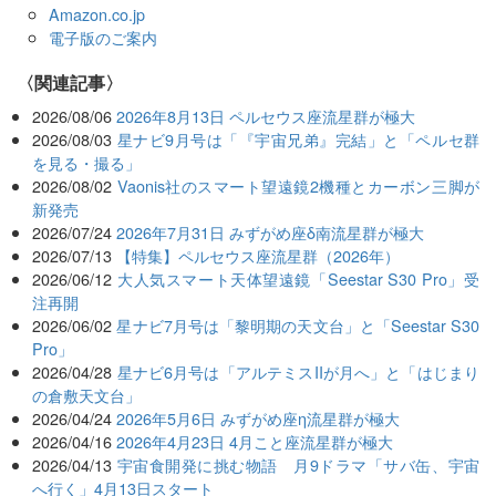
Amazon.co.jp
電子版のご案内
関連記事
2026/08/06
2026年8月13日 ペルセウス座流星群が極大
2026/08/03
星ナビ9月号は「『宇宙兄弟』完結」と「ペルセ群
を見る・撮る」
2026/08/02
Vaonis社のスマート望遠鏡2機種とカーボン三脚が
新発売
2026/07/24
2026年7月31日 みずがめ座δ南流星群が極大
2026/07/13
【特集】ペルセウス座流星群（2026年）
2026/06/12
大人気スマート天体望遠鏡「Seestar S30 Pro」受
注再開
2026/06/02
星ナビ7月号は「黎明期の天文台」と「Seestar S30
Pro」
2026/04/28
星ナビ6月号は「アルテミスIIが月へ」と「はじまり
の倉敷天文台」
2026/04/24
2026年5月6日 みずがめ座η流星群が極大
2026/04/16
2026年4月23日 4月こと座流星群が極大
2026/04/13
宇宙食開発に挑む物語 月9ドラマ「サバ缶、宇宙
へ行く」4月13日スタート