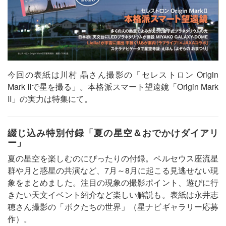
今回の表紙は川村 晶さん撮影の「セレストロン Origin
Mark IIで星を撮る」。本格派スマート望遠鏡「Origin Mark
II」の実力は特集にて。
綴じ込み特別付録「夏の星空＆おでかけダイアリ
ー」
夏の星空を楽しむのにぴったりの付録。ペルセウス座流星
群や月と惑星の共演など、7月～8月に起こる見逃せない現
象をまとめました。注目の現象の撮影ポイント、遊びに行
きたい天文イベント紹介など楽しい解説も。表紙は永井志
穂さん撮影の「ボクたちの世界」（星ナビギャラリー応募
作）。