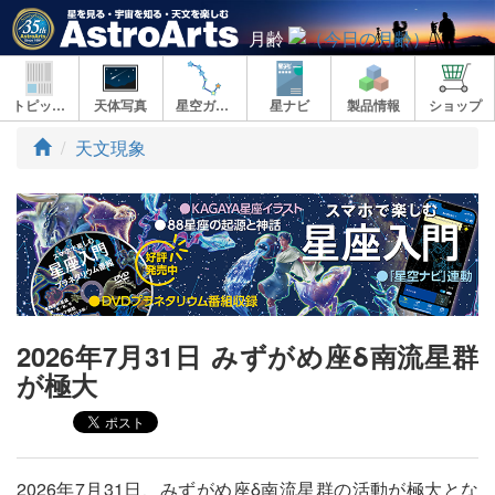
月齢
トピックス
天体写真
星空ガイド
星ナビ
製品情報
ショップ
ト
天文現象
ッ
プ
2026年7月31日 みずがめ座δ南流星群
が極大
2026年7月31日、みずがめ座δ南流星群の活動が極大とな