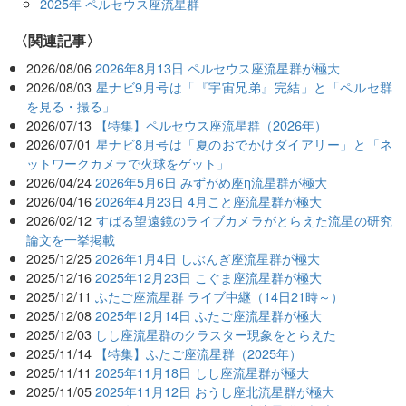
2025年 ペルセウス座流星群
関連記事
2026/08/06
2026年8月13日 ペルセウス座流星群が極大
2026/08/03
星ナビ9月号は「『宇宙兄弟』完結」と「ペルセ群
を見る・撮る」
2026/07/13
【特集】ペルセウス座流星群（2026年）
2026/07/01
星ナビ8月号は「夏のおでかけダイアリー」と「ネ
ットワークカメラで火球をゲット」
2026/04/24
2026年5月6日 みずがめ座η流星群が極大
2026/04/16
2026年4月23日 4月こと座流星群が極大
2026/02/12
すばる望遠鏡のライブカメラがとらえた流星の研究
論文を一挙掲載
2025/12/25
2026年1月4日 しぶんぎ座流星群が極大
2025/12/16
2025年12月23日 こぐま座流星群が極大
2025/12/11
ふたご座流星群 ライブ中継（14日21時～）
2025/12/08
2025年12月14日 ふたご座流星群が極大
2025/12/03
しし座流星群のクラスター現象をとらえた
2025/11/14
【特集】ふたご座流星群（2025年）
2025/11/11
2025年11月18日 しし座流星群が極大
2025/11/05
2025年11月12日 おうし座北流星群が極大