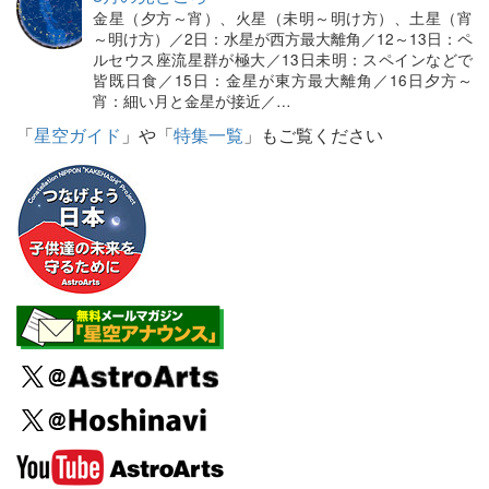
金星（夕方～宵）、火星（未明～明け方）、土星（宵
～明け方）／2日：水星が西方最大離角／12～13日：ペ
ルセウス座流星群が極大／13日未明：スペインなどで
皆既日食／15日：金星が東方最大離角／16日夕方～
宵：細い月と金星が接近／…
「
星空ガイド
」や「
特集一覧
」もご覧ください