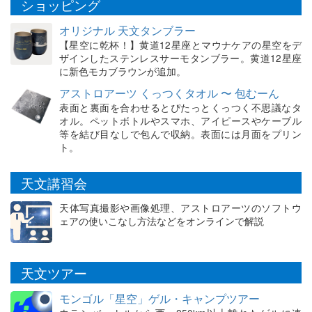
ショッピング
オリジナル 天文タンブラー
【星空に乾杯！】黄道12星座とマウナケアの星空をデ
ザインしたステンレスサーモタンブラー。黄道12星座
に新色モカブラウンが追加。
アストロアーツ くっつくタオル 〜 包むーん
表面と裏面を合わせるとぴたっとくっつく不思議なタ
オル。ペットボトルやスマホ、アイピースやケーブル
等を結び目なしで包んで収納。表面には月面をプリン
ト。
天文講習会
天体写真撮影や画像処理、アストロアーツのソフトウ
ェアの使いこなし方法などをオンラインで解説
天文ツアー
モンゴル「星空」ゲル・キャンプツアー