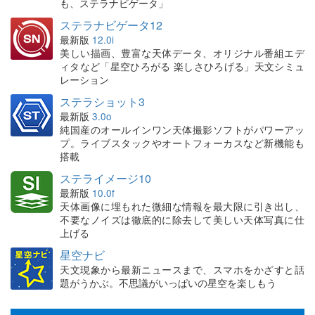
も、ステラナビゲータ」
ステラナビゲータ12
最新版
12.0i
美しい描画、豊富な天体データ、オリジナル番組エデ
ィタなど「星空ひろがる 楽しさひろげる」天文シミュ
レーション
ステラショット3
最新版
3.0o
純国産のオールインワン天体撮影ソフトがパワーアッ
プ。ライブスタックやオートフォーカスなど新機能も
搭載
ステライメージ10
最新版
10.0f
天体画像に埋もれた微細な情報を最大限に引き出し、
不要なノイズは徹底的に除去して美しい天体写真に仕
上げる
星空ナビ
天文現象から最新ニュースまで、スマホをかざすと話
題がうかぶ。不思議がいっぱいの星空を楽しもう