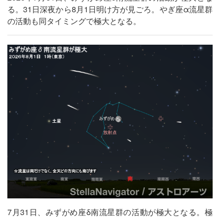
る。31日深夜から8月1日明け方が見ごろ。やぎ座α流星群
の活動も同タイミングで極大となる。
7月31日、みずがめ座δ南流星群の活動が極大となる。極