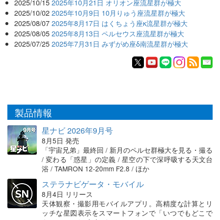
2025/10/15
2025年10月21日 オリオン座流星群が極大
2025/10/02
2025年10月9日 10月りゅう座流星群が極大
2025/08/07
2025年8月17日 はくちょう座κ流星群が極大
2025/08/05
2025年8月13日 ペルセウス座流星群が極大
2025/07/25
2025年7月31日 みずがめ座δ南流星群が極大
製品情報
星ナビ 2026年9月号
8月5日 発売
「宇宙兄弟」最終回 / 新月のペルセ群極大を見る・撮る
/ 変わる「惑星」の定義 / 星空の下で深呼吸する天文台
浴 / TAMRON 12-20mm F2.8 / ほか
ステラナビゲータ・モバイル
8月4日 リリース
天体観察・撮影用モバイルアプリ。高精度な計算とリ
ッチな星図表示をスマートフォンで「いつでもどこで