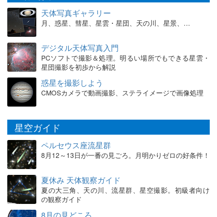
天体写真ギャラリー
月、惑星、彗星、星雲・星団、天の川、星景、…
デジタル天体写真入門
PCソフトで撮影＆処理。明るい場所でもできる星雲・
星団撮影を初歩から解説
惑星を撮影しよう
CMOSカメラで動画撮影、ステライメージで画像処理
星空ガイド
ペルセウス座流星群
8月12～13日が一番の見ごろ。月明かりゼロの好条件！
夏休み 天体観察ガイド
夏の大三角、天の川、流星群、星空撮影。初級者向け
の観察ガイド
8月の見どころ