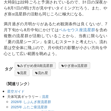
大時刻は22時ごろと予測されているので、31日の深夜か
ら8月1日の明け方が見やすいタイミングだろう。また、や
ぎ座α流星群の活動も同じころに極大になる。
満月過ぎの月明かりがあるため観測条件は良くないが、7
月下旬から8月中旬にかけては
ペルセウス座流星群
を含め
複数の流星群が活動していることから、当夜に限らない
「夏の流星シーズン」を楽しむスタートと考えたい。流れ
星は空全体に飛ぶので、月や街灯の影響が小さい方向を中
心として広い範囲を眺めよう。
みずがめ座δ南流星群
やぎ座α流星群
タグ
流星
流れ星
〈関連リンク〉
星空ガイド
天体写真ギャラリー：
流星
2026年 しぶんぎ座流星群
2025年 ふたご座流星群