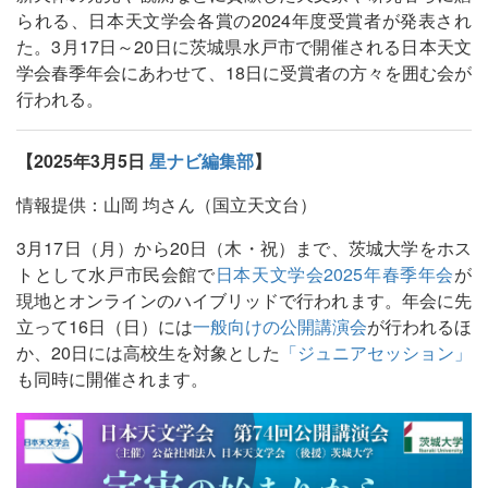
られる、日本天文学会各賞の2024年度受賞者が発表され
た。3月17日～20日に茨城県水戸市で開催される日本天文
学会春季年会にあわせて、18日に受賞者の方々を囲む会が
行われる。
【2025年3月5日
星ナビ編集部
】
情報提供：山岡 均さん（国立天文台）
3月17日（月）から20日（木・祝）まで、茨城大学をホス
トとして水戸市民会館で
日本天文学会2025年春季年会
が
現地とオンラインのハイブリッドで行われます。年会に先
立って16日（日）には
一般向けの公開講演会
が行われるほ
か、20日には高校生を対象とした
「ジュニアセッション」
も同時に開催されます。