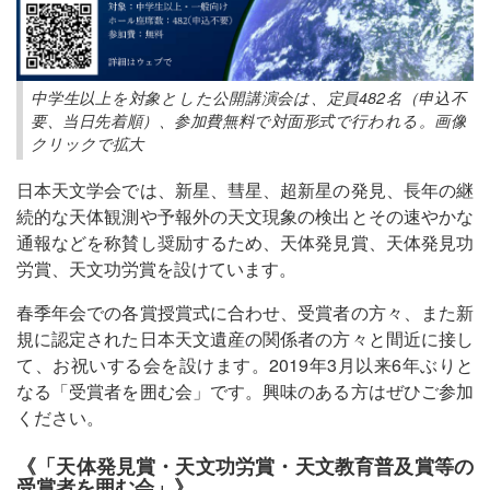
中学生以上を対象とした公開講演会は、定員482名（申込不
要、当日先着順）、参加費無料で対面形式で行われる。画像
クリックで拡大
日本天文学会では、新星、彗星、超新星の発見、長年の継
続的な天体観測や予報外の天文現象の検出とその速やかな
通報などを称賛し奨励するため、天体発見賞、天体発見功
労賞、天文功労賞を設けています。
春季年会での各賞授賞式に合わせ、受賞者の方々、また新
規に認定された日本天文遺産の関係者の方々と間近に接し
て、お祝いする会を設けます。2019年3月以来6年ぶりと
なる「受賞者を囲む会」です。興味のある方はぜひご参加
ください。
《「天体発見賞・天文功労賞・天文教育普及賞等の
受賞者を囲む会」》