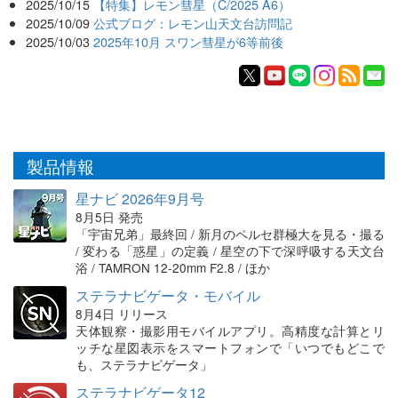
2025/10/15
【特集】レモン彗星（C/2025 A6）
2025/10/09
公式ブログ：レモン山天文台訪問記
2025/10/03
2025年10月 スワン彗星が6等前後
製品情報
星ナビ 2026年9月号
8月5日 発売
「宇宙兄弟」最終回 / 新月のペルセ群極大を見る・撮る
/ 変わる「惑星」の定義 / 星空の下で深呼吸する天文台
浴 / TAMRON 12-20mm F2.8 / ほか
ステラナビゲータ・モバイル
8月4日 リリース
天体観察・撮影用モバイルアプリ。高精度な計算とリ
ッチな星図表示をスマートフォンで「いつでもどこで
も、ステラナビゲータ」
ステラナビゲータ12