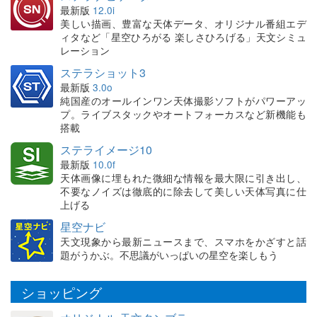
最新版
12.0i
美しい描画、豊富な天体データ、オリジナル番組エデ
ィタなど「星空ひろがる 楽しさひろげる」天文シミュ
レーション
ステラショット3
最新版
3.0o
純国産のオールインワン天体撮影ソフトがパワーアッ
プ。ライブスタックやオートフォーカスなど新機能も
搭載
ステライメージ10
最新版
10.0f
天体画像に埋もれた微細な情報を最大限に引き出し、
不要なノイズは徹底的に除去して美しい天体写真に仕
上げる
星空ナビ
天文現象から最新ニュースまで、スマホをかざすと話
題がうかぶ。不思議がいっぱいの星空を楽しもう
ショッピング