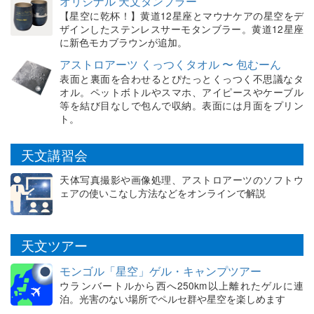
オリジナル 天文タンブラー
【星空に乾杯！】黄道12星座とマウナケアの星空をデ
ザインしたステンレスサーモタンブラー。黄道12星座
に新色モカブラウンが追加。
アストロアーツ くっつくタオル 〜 包むーん
表面と裏面を合わせるとぴたっとくっつく不思議なタ
オル。ペットボトルやスマホ、アイピースやケーブル
等を結び目なしで包んで収納。表面には月面をプリン
ト。
天文講習会
天体写真撮影や画像処理、アストロアーツのソフトウ
ェアの使いこなし方法などをオンラインで解説
天文ツアー
モンゴル「星空」ゲル・キャンプツアー
ウランバートルから西へ250km以上離れたゲルに連
泊。光害のない場所でペルセ群や星空を楽しめます