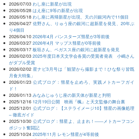
2026/07/03
わし座に新星が出現
2026/05/28
はえ座に9等の新星が出現
2026/05/18
わし座に再帰新星が出現、天の川銀河内で11個目
2026/04/27
佐野さん、りゅう座の銀河に超新星を発見、20年ぶ
り4個目
2026/04/10
2026年4月 パンスターズ彗星が3等前後
2026/03/27
2026年4月 マップス彗星が0等前後
2026/03/17
板垣さん、ペガスス座の銀河に超新星を発見
2026/02/03
2025年度日本天文学会各賞の受賞者発表 小嶋さん
がダブル受賞
2026/02/02
星ナビ3月号は「観望から撮影まで！ひな祭り皆既
月食大特集」
2026/01/23
公式ブログ：彗星を止めろ、実践メトカーフガイ
ド！
2026/01/13
みなみじゅうじ座の新天体が新星と判明
2025/12/16
12月19日公開 映画『楓』と天文監修の舞台裏
2025/12/01
公式ブログ：【ステライメージ10】彗星の画像処理
– 徹底ガイド
2025/10/30
公式ブログ：彗星よ、止まれ！――メトカーフコン
ポジット奮闘記
2025/10/24
2025年11月 レモン彗星が4等前後