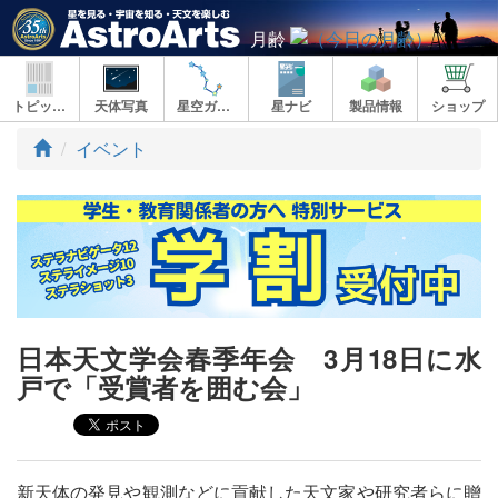
月齢
トピックス
天体写真
星空ガイド
星ナビ
製品情報
ショップ
ト
イベント
ッ
プ
日本天文学会春季年会 3月18日に水
戸で「受賞者を囲む会」
新天体の発見や観測などに貢献した天文家や研究者らに贈