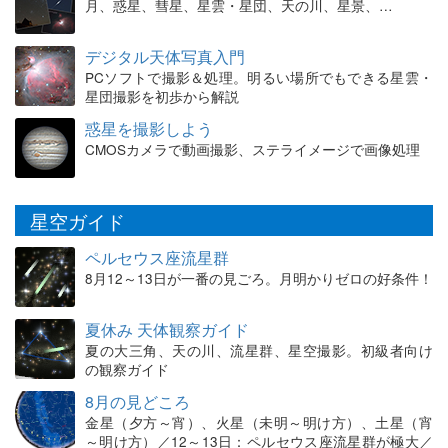
月、惑星、彗星、星雲・星団、天の川、星景、…
デジタル天体写真入門
PCソフトで撮影＆処理。明るい場所でもできる星雲・
星団撮影を初歩から解説
惑星を撮影しよう
CMOSカメラで動画撮影、ステライメージで画像処理
星空ガイド
ペルセウス座流星群
8月12～13日が一番の見ごろ。月明かりゼロの好条件！
夏休み 天体観察ガイド
夏の大三角、天の川、流星群、星空撮影。初級者向け
の観察ガイド
8月の見どころ
金星（夕方～宵）、火星（未明～明け方）、土星（宵
～明け方）／12～13日：ペルセウス座流星群が極大／