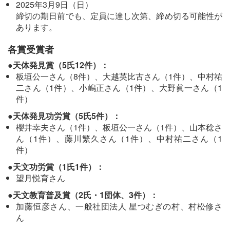
2025年3月9日（日）
締切の期日前でも、定員に達し次第、締め切る可能性が
あります。
各賞受賞者
●天体発見賞（5氏12件）：
板垣公一さん（8件）、大越英比古さん（1件）、中村祐
二さん（1件）、小嶋正さん（1件）、大野眞一さん（1
件）
●天体発見功労賞（5氏5件）：
櫻井幸夫さん（1件）、板垣公一さん（1件）、山本稔さ
ん（1件）、藤川繁久さん（1件）、中村祐二さん（1
件）
●天文功労賞（1氏1件）：
望月悦育さん
●天文教育普及賞（2氏・1団体、3件）：
加藤恒彦さん、一般社団法人 星つむぎの村、村松修さ
ん