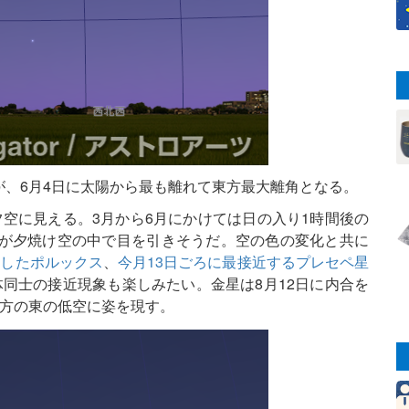
、6月4日に太陽から最も離れて東方最大離角となる。
空に見える。3月から6月にかけては日の入り1時間後の
きが夕焼け空の中で目を引きそうだ。空の色の変化と共に
近したポルックス
、
今月13日ごろに最接近するプレセペ星
同士の接近現象も楽しみたい。金星は8月12日に内合を
け方の東の低空に姿を現す。