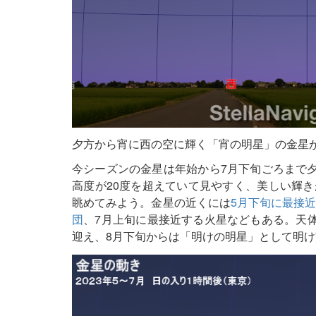
夕方から宵に西の空に輝く「宵の明星」の金星が
今シーズンの金星は年始から7月下旬ごろまで夕
高度が20度を超えていて見やすく、美しい輝
眺めてみよう。金星の近くには
5月下旬に最接
団
、7月上旬に最接近する火星などもある。天体
迎え、8月下旬からは「明けの明星」として明