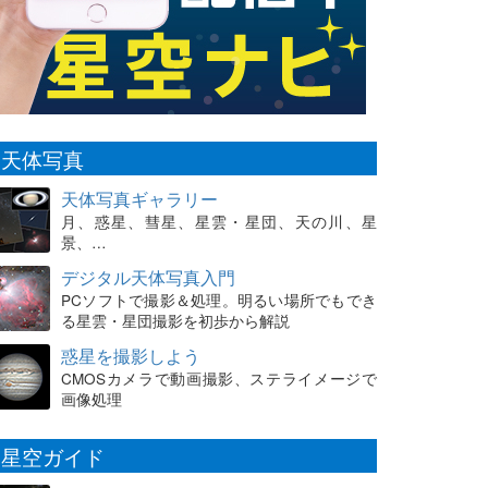
天体写真
天体写真ギャラリー
月、惑星、彗星、星雲・星団、天の川、星
景、…
デジタル天体写真入門
PCソフトで撮影＆処理。明るい場所でもでき
る星雲・星団撮影を初歩から解説
惑星を撮影しよう
CMOSカメラで動画撮影、ステライメージで
画像処理
星空ガイド