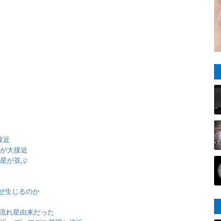
接近
団が大接近
金星が並ぶ
ぜ生じるのか
は流れ星由来だった