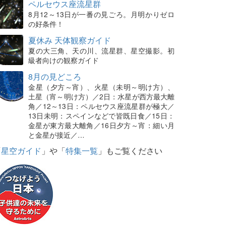
ペルセウス座流星群
8月12～13日が一番の見ごろ。月明かりゼロ
の好条件！
夏休み 天体観察ガイド
夏の大三角、天の川、流星群、星空撮影。初
級者向けの観察ガイド
8月の見どころ
金星（夕方～宵）、火星（未明～明け方）、
土星（宵～明け方）／2日：水星が西方最大離
角／12～13日：ペルセウス座流星群が極大／
13日未明：スペインなどで皆既日食／15日：
金星が東方最大離角／16日夕方～宵：細い月
と金星が接近／…
「
星空ガイド
」や「
特集一覧
」もご覧ください