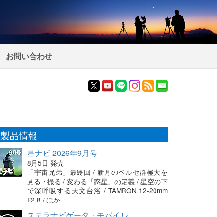
お問い合わせ
製品情報
星ナビ 2026年9月号
8月5日 発売
「宇宙兄弟」最終回 / 新月のペルセ群極大を
見る・撮る / 変わる「惑星」の定義 / 星空の下
で深呼吸する天文台浴 / TAMRON 12-20mm
F2.8 / ほか
ステラナビゲータ・モバイル