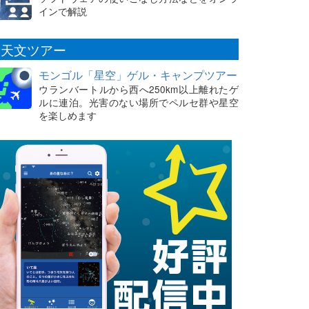
インで解説
天文ツアー
モンゴル「星空」ゲル・キャンプツアー
ウランバートルから西へ250km以上離れたゲ
ルに連泊。光害のない場所でペルセ群や星空
を楽しめます