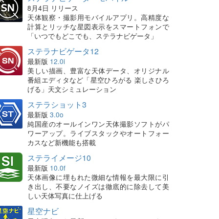
8月4日 リリース
天体観察・撮影用モバイルアプリ。高精度な
計算とリッチな星図表示をスマートフォンで
「いつでもどこでも、ステラナビゲータ」
ステラナビゲータ12
最新版
12.0i
美しい描画、豊富な天体データ、オリジナル
番組エディタなど「星空ひろがる 楽しさひろ
げる」天文シミュレーション
ステラショット3
最新版
3.0o
純国産のオールインワン天体撮影ソフトがパ
ワーアップ。ライブスタックやオートフォー
カスなど新機能も搭載
ステライメージ10
最新版
10.0f
天体画像に埋もれた微細な情報を最大限に引
き出し、不要なノイズは徹底的に除去して美
しい天体写真に仕上げる
星空ナビ