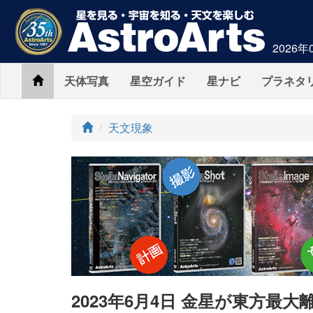
2026年
Home
天体写真
星空ガイド
星ナビ
プラネタ
ト
天文現象
ッ
プ
2023年6月4日 金星が東方最大