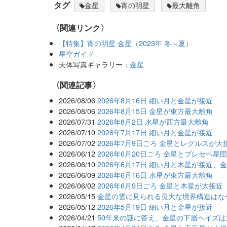
タグ
金星
宵の明星
最大離角
〈関連リンク〉
【特集】宵の明星 金星（2023年 冬～夏）
星空ガイド
天体写真ギャラリー：
金星
関連記事
2026/08/06
2026年8月16日 細い月と金星が接近
2026/08/06
2026年8月15日 金星が東方最大離角
2026/07/31
2026年8月2日 水星が西方最大離角
2026/07/10
2026年7月17日 細い月と金星が接近
2026/07/02
2026年7月9日ごろ 金星とレグルスが大
2026/06/12
2026年6月20日ごろ 金星とプレセペ星
2026/06/10
2026年6月17日 細い月と木星が接近、
2026/06/09
2026年6月16日 水星が東方最大離角
2026/06/02
2026年6月9日ごろ 金星と木星が大接近
2026/05/15
金星の雲に見られる長大な境界構造はな
2026/05/12
2026年5月19日 細い月と金星が接近
2026/04/21
50年来の謎に答え、金星の下層ヘイズ