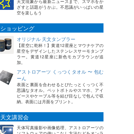
天文現象から最新ニュースまで、スマホをか
ざすと話題がうかぶ。不思議がいっぱいの星
空を楽しもう
ショッピング
オリジナル 天文タンブラー
【星空に乾杯！】黄道12星座とマウナケアの
星空をデザインしたステンレスサーモタンブ
ラー。黄道12星座に新色モカブラウンが追
加。
アストロアーツ くっつくタオル 〜 包む
ーん
表面と裏面を合わせるとぴたっとくっつく不
思議なタオル。ペットボトルやスマホ、アイ
ピースやケーブル等を結び目なしで包んで収
納。表面には月面をプリント。
天文講習会
天体写真撮影や画像処理、アストロアーツの
ソフトウェアの使いこなし方法などをオンラ